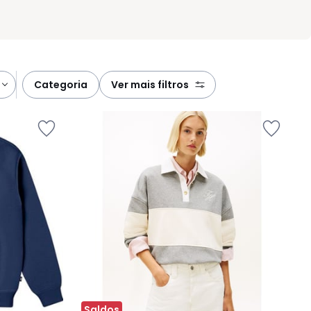
categoria
ver mais filtros
Saldos