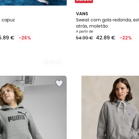
2
VANS
Cores
 capuz
Sweat com gola redonda, e
atrás, moletão
A partir de
5.89 €
42.89 €
-26%
54.99 €
-22%