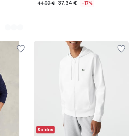
37.34 €
44.99 €
-17%
Saldos