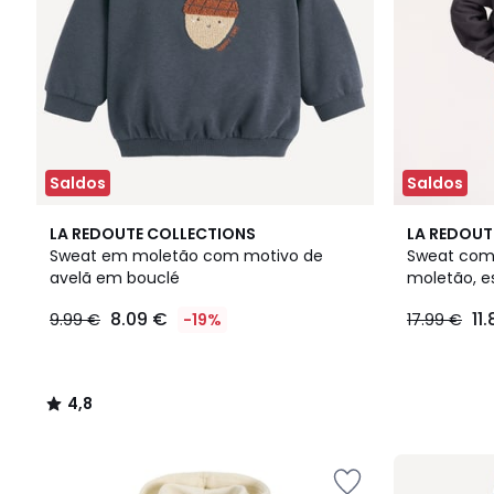
Saldos
Saldos
4,8
LA REDOUTE COLLECTIONS
LA REDOUT
/ 5
Sweat em moletão com motivo de
Sweat com 
avelã em bouclé
moletão, e
8.09 €
11
9.99 €
-19%
17.99 €
4,8
/
5