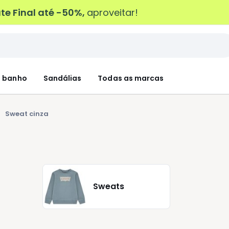
e Final até -50%,
aproveitar!
 banho
Sandálias
Todas as marcas
Sweat cinza
Sweats