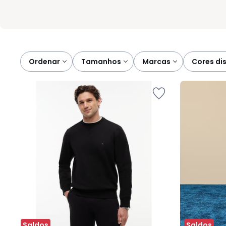
Ordenar
tamanhos
marcas
cores di
Saldos
Saldos