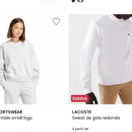
4,5
/
5
Saldos
8
4,5
PORTSWEAR
LACOSTE
Cores
/ 5
tials small logo
Sweat de gola redonda
A partir de