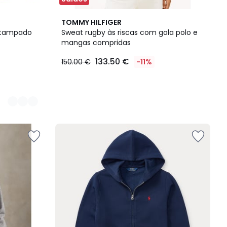
TOMMY HILFIGER
stampado
Sweat rugby às riscas com gola polo e
mangas compridas
133.50 €
150.00 €
-11%