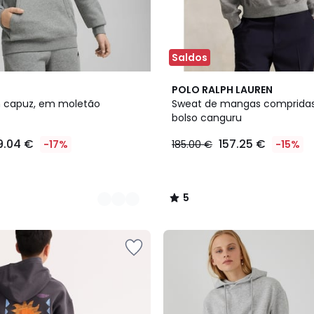
Saldos
2
5
POLO RALPH LAUREN
Cores
/
 capuz, em moletão
Sweat de mangas comprida
5
bolso canguru
9.04 €
157.25 €
-17%
185.00 €
-15%
5
/
5