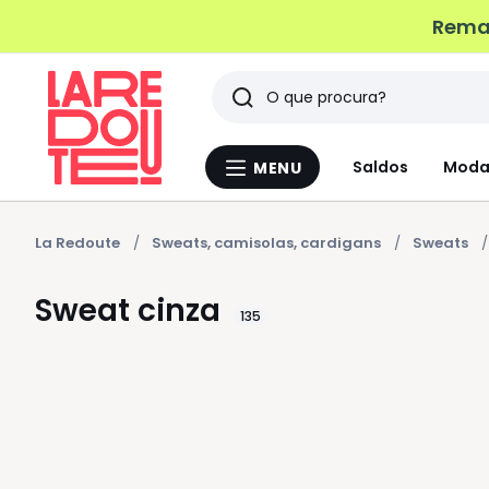
Remat
Pesquisar
Últimos
Saldos
Moda
MENU
Menu
artigos
La
Redoute
vistos
La Redoute
Sweats, camisolas, cardigans
Sweats
Sweat cinza
135