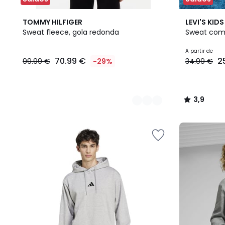
3
2
3,9
TOMMY HILFIGER
LEVI'S KIDS
Cores
Cores
/ 5
Sweat fleece, gola redonda
Sweat com
70.99
A partir de
70.99 €
2
99.99 €
-29%
34.99 €
€
em
vez
de
3,9
99.99
/
€
5
29%
de
desconto
aplicado.