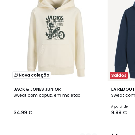
Nova coleção
Saldos
2
5
5
JACK & JONES JUNIOR
LA REDOUT
Cores
Cores
/
Sweat com capuz, em moletão
Sweat com
5
A partir de
34.99 €
9.99 €