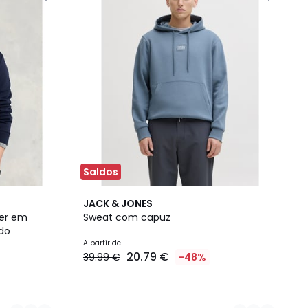
Saldos
4
JACK & JONES
Cores
rer em
Sweat com capuz
do
A partir de
20.79 €
39.99 €
-48%