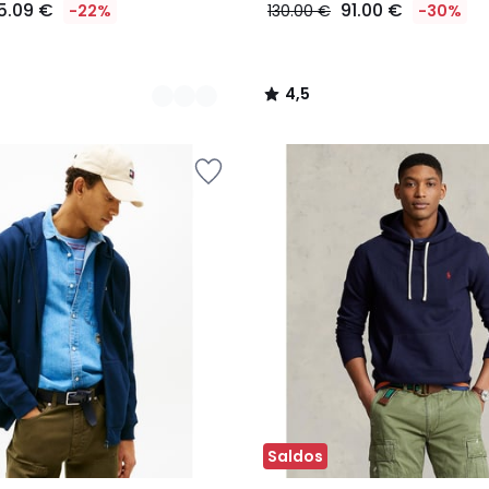
5.09 €
91.00 €
-22%
130.00 €
-30%
4,5
/
5
Saldos