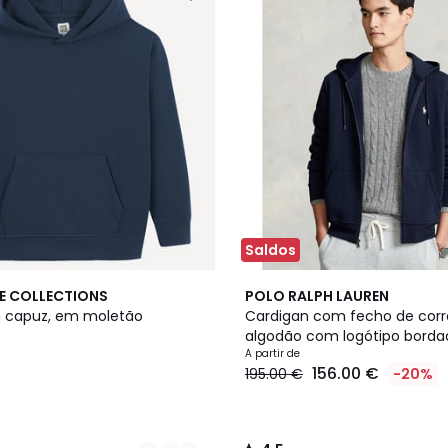
Saldos
3
4,5
E COLLECTIONS
POLO RALPH LAUREN
Cores
/ 5
 capuz, em moletão
Cardigan com fecho de cor
algodão com logótipo borda
A partir de
156.00 €
195.00 €
-20%