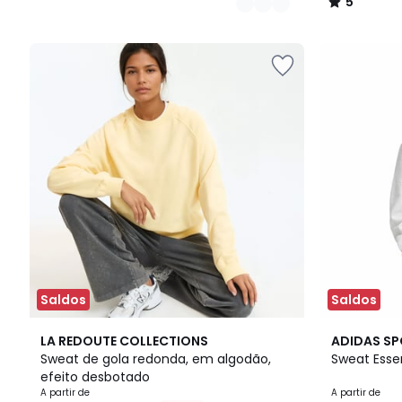
5
/
5
Saldos
Saldos
3
3,9
2
4,8
LA REDOUTE COLLECTIONS
ADIDAS S
Cores
/ 5
Cores
/ 5
Sweat de gola redonda, em algodão,
Sweat Essen
efeito desbotado
A partir de
A partir de