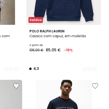
Saldos
2
4,3
POLO RALPH LAUREN
Cores
/ 5
s com
Casaco com capuz, em moletão
A partir de
85.05 €
105.00 €
-19%
4,3
/
5