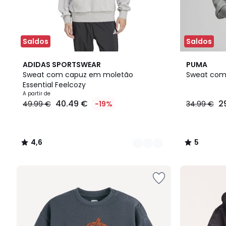
Saldos
Saldos
3
4,6
3
5
ADIDAS SPORTSWEAR
PUMA
Cores
/ 5
Cores
/
Sweat com capuz em moletão
Sweat com
5
Essential Feelcozy
A partir de
40.49 €
2
49.99 €
-19%
34.99 €
4,6
5
/
/
5
5