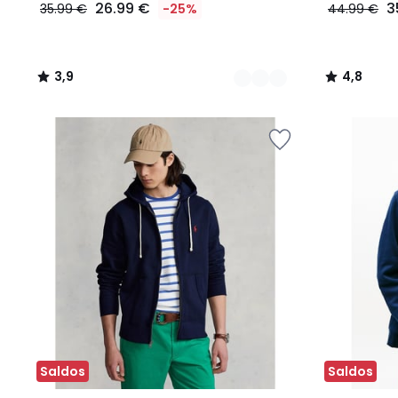
26.99 €
3
35.99 €
-25%
44.99 €
3,9
4,8
/
/
5
5
Saldos
Saldos