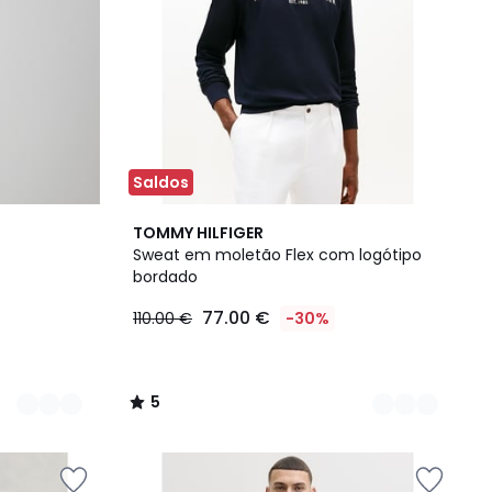
Saldos
2
5
TOMMY HILFIGER
Cores
/
Sweat em moletão Flex com logótipo
5
bordado
77.00 €
110.00 €
-30%
5
/
5