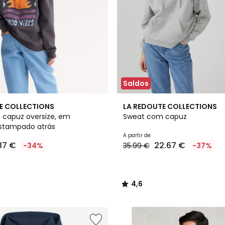
Saldos
2
4,6
E COLLECTIONS
LA REDOUTE COLLECTIONS
Cores
/ 5
capuz oversize, em
Sweat com capuz
stampado atrás
A partir de
.87 €
22.67 €
-34%
35.99 €
-37%
4,6
/
5