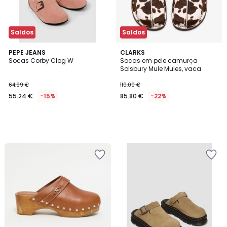
Saldos
Saldos
PEPE JEANS
CLARKS
Socas Corby Clog W
Socas em pele camurça
Solsbury Mule Mules, vaca
64.99 €
110.00 €
55.24 €
-15%
85.80 €
-22%