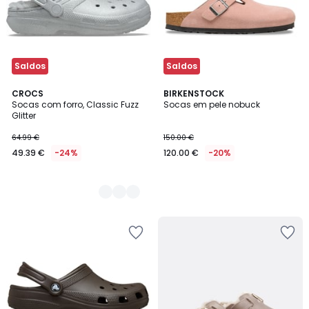
Saldos
Saldos
2
CROCS
BIRKENSTOCK
Socas com forro, Classic Fuzz
Socas em pele nobuck
Cores
Glitter
64.99 €
150.00 €
49.39 €
-24%
120.00 €
-20%