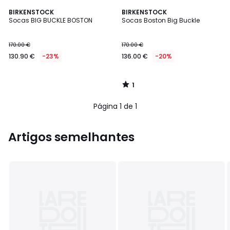
1
BIRKENSTOCK
BIRKENSTOCK
/
Socas BIG BUCKLE BOSTON
Socas Boston Big Buckle
5
170.00 €
170.00 €
130.90 €
-23%
136.00 €
-20%
1
/
5
Página 1 de 1
Artigos semelhantes