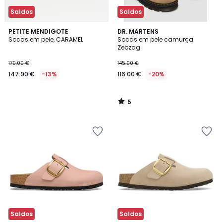
Saldos
Saldos
5
PETITE MENDIGOTE
DR. MARTENS
/
Socas em pele, CARAMEL
Socas em pele camurça
5
Zebzag
170.00 €
145.00 €
147.90 €
-13%
116.00 €
-20%
5
/
5
Saldos
Saldos