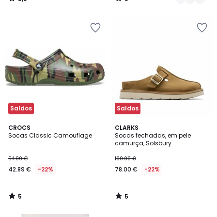
/
/
5
5
Saldos
Saldos
5
5
CROCS
CLARKS
/
/
Socas Classic Camouflage
Socas fechadas, em pele
5
5
camurça, Solsbury
54.99 €
100.00 €
42.89 €
-22%
78.00 €
-22%
5
5
/
/
5
5