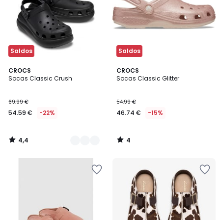
Saldos
Saldos
4,4
4
2
CROCS
CROCS
/ 5
/
Socas Classic Crush
Socas Classic Glitter
Cores
5
69.99 €
54.99 €
54.59 €
-22%
46.74 €
-15%
4,4
4
/
/
5
5