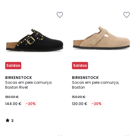
5
5
em
vez
de
54.99
€
30%
de
desconto
aplicado.
Saldos
Saldos
3
BIRKENSTOCK
BIRKENSTOCK
/
Socas em pele camurça
Socas em pele camurça,
5
Boston Rivet
Boston
180.00 €
150.00 €
144.00 €
-20%
120.00 €
-20%
3
/
5