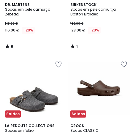
5
1
DR. MARTENS
BIRKENSTOCK
/
/
Socas em pele camurça
Socas em pele camurça
5
5
Zebzag
Boston Braided
145.00 €
160.00 €
116.00 €
-20%
128.00 €
-20%
5
1
/
/
5
5
Saldos
Saldos
4,7
4,6
2
LA REDOUTE COLLECTIONS
CROCS
/ 5
/ 5
Socas em feltro
Socas CLASSIC
Cores