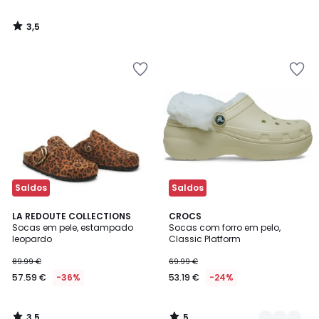
3,5
/
5
Saldos
Saldos
3,5
5
LA REDOUTE COLLECTIONS
3
CROCS
/ 5
/
Socas em pele, estampado
Socas com forro em pelo,
Cores
5
leopardo
Classic Platform
89.99 €
69.99 €
57.59 €
-36%
53.19 €
-24%
3,5
5