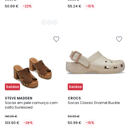
50.69 €
-22%
55.24 €
-15%
Saldos
Saldos
3,5
STEVE MADDEN
CROCS
/ 5
Socas em pele camurça com
Socas Classic Enamel Buckle
salto Sunkissed
140.00 €
59.99 €
103.60 €
-26%
50.99 €
-15%