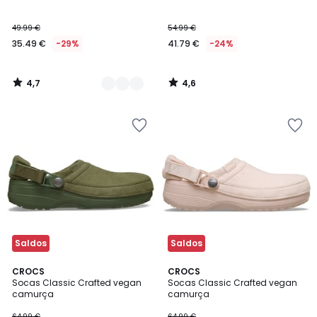
49.99 €
54.99 €
35.49 €
-29%
41.79 €
-24%
4,7
4,6
/
/
5
5
Saldos
Saldos
2
CROCS
CROCS
Socas Classic Crafted vegan
Socas Classic Crafted vegan
Cores
camurça
camurça
64.99 €
64.99 €