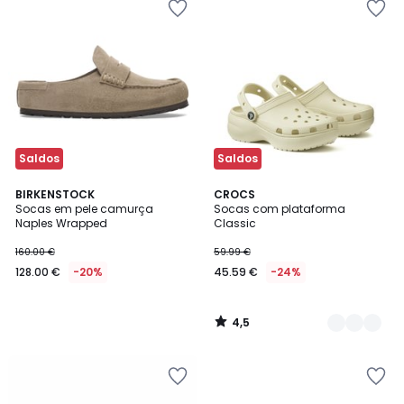
Saldos
Saldos
4,5
BIRKENSTOCK
2
CROCS
/ 5
Socas em pele camurça
Socas com plataforma
Cores
Naples Wrapped
Classic
160.00 €
59.99 €
128.00 €
-20%
45.59 €
-24%
4,5
/
5