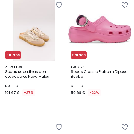
Saldos
Saldos
ZERO 105
CROCS
Socas sapatilhas com
Socas Classic Platform Dipped
atacadores Nova Mules
Buckle
139.00 €
64.99 €
101.47 €
-27%
50.69 €
-22%