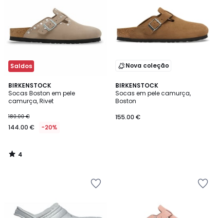
Nova coleção
Saldos
4
BIRKENSTOCK
BIRKENSTOCK
/
Socas Boston em pele
Socas em pele camurça,
5
camurça, Rivet
Boston
180.00 €
155.00 €
144.00 €
-20%
4
/
5