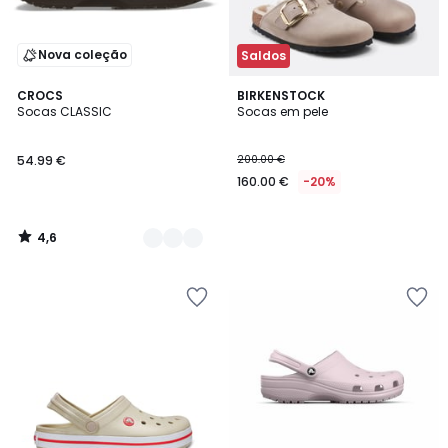
Nova coleção
Saldos
4,6
2
CROCS
BIRKENSTOCK
/ 5
Socas CLASSIC
Socas em pele
Cores
54.99 €
200.00 €
160.00 €
-20%
4,6
/
5