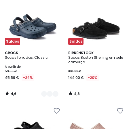
Saldos
Saldos
4,6
4,8
3
CROCS
BIRKENSTOCK
/ 5
/ 5
Socas forradas, Classic
Socas Boston Sherling em pele
Cores
camurça
A partir de
59.99 €
180.00 €
45.59 €
-24%
144.00 €
-20%
4,6
4,8
/
/
5
5