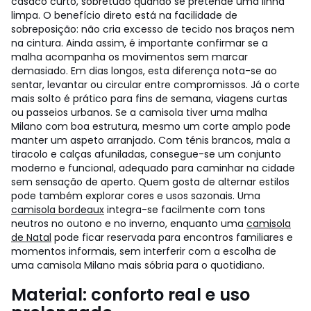
casaco curto, sobretudo quando se pretende uma linha
limpa. O benefício direto está na facilidade de
sobreposição: não cria excesso de tecido nos braços nem
na cintura. Ainda assim, é importante confirmar se a
malha acompanha os movimentos sem marcar
demasiado. Em dias longos, esta diferença nota-se ao
sentar, levantar ou circular entre compromissos.
Já o corte
mais solto é prático para fins de semana, viagens curtas
ou passeios urbanos. Se a camisola tiver uma malha
Milano com boa estrutura, mesmo um corte amplo pode
manter um aspeto arranjado. Com ténis brancos, mala a
tiracolo e calças afuniladas, consegue-se um conjunto
moderno e funcional, adequado para caminhar na cidade
sem sensação de aperto.
Quem gosta de alternar estilos
pode também explorar cores e usos sazonais. Uma
camisola bordeaux
integra-se facilmente com tons
neutros no outono e no inverno, enquanto uma
camisola
de Natal
pode ficar reservada para encontros familiares e
momentos informais, sem interferir com a escolha de
uma camisola Milano mais sóbria para o quotidiano.
Material: conforto real e uso