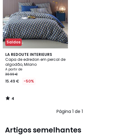
Saldos
4
LA REDOUTE INTERIEURS
/
Capa de edredon em percal de
5
algodão, Milano
A partir de
30.99 €
15.49 €
-50%
4
/
5
Página 1 de 1
Artigos semelhantes