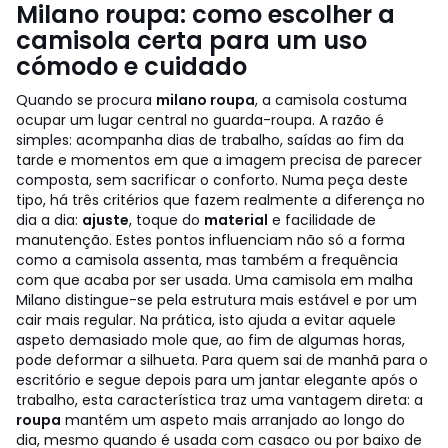
Milano roupa: como escolher a
camisola certa para um uso
cómodo e cuidado
Quando se procura
milano roupa
, a camisola costuma
ocupar um lugar central no guarda-roupa. A razão é
simples: acompanha dias de trabalho, saídas ao fim da
tarde e momentos em que a imagem precisa de parecer
composta, sem sacrificar o conforto. Numa peça deste
tipo, há três critérios que fazem realmente a diferença no
dia a dia:
ajuste
, toque do
material
e facilidade de
manutenção. Estes pontos influenciam não só a forma
como a camisola assenta, mas também a frequência
com que acaba por ser usada.
Uma camisola em malha
Milano distingue-se pela estrutura mais estável e por um
cair mais regular. Na prática, isto ajuda a evitar aquele
aspeto demasiado mole que, ao fim de algumas horas,
pode deformar a silhueta. Para quem sai de manhã para o
escritório e segue depois para um jantar elegante após o
trabalho, esta característica traz uma vantagem direta: a
roupa
mantém um aspeto mais arranjado ao longo do
dia, mesmo quando é usada com casaco ou por baixo de