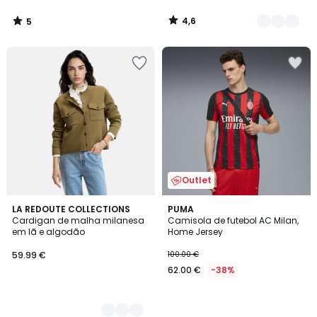
de
4,6
5
84.99
/
/
5
5
€
15%
de
desconto
aplicado.
Outlet
2
LA REDOUTE COLLECTIONS
PUMA
Cardigan de malha milanesa
Camisola de futebol AC Milan,
Cores
em lã e algodão
Home Jersey
59.99 €
100.00 €
62.00 €
-38%