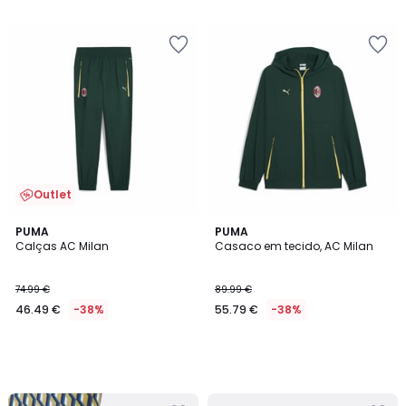
Outlet
PUMA
PUMA
Calças AC Milan
Casaco em tecido, AC Milan
74.99 €
89.99 €
46.49 €
-38%
55.79 €
-38%