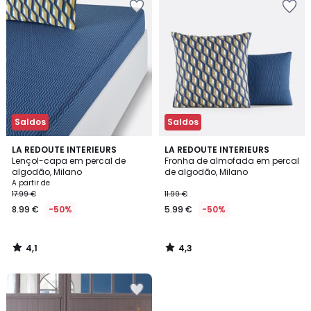
Saldos
Saldos
4,1
4,3
LA REDOUTE INTERIEURS
LA REDOUTE INTERIEURS
/ 5
/ 5
Lençol-capa em percal de
Fronha de almofada em percal
algodão, Milano
de algodão, Milano
A partir de
17.99 €
11.99 €
8.99 €
-50%
5.99 €
-50%
4,1
4,3
/
/
5
5