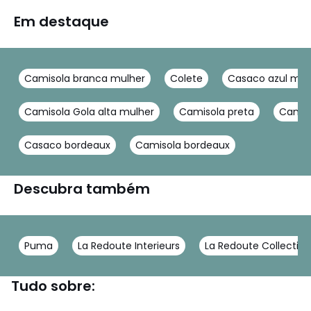
Em destaque
Camisola branca mulher
Colete
Casaco azul mar
Camisola Gola alta mulher
Camisola preta
Camis
Casaco bordeaux
Camisola bordeaux
Descubra também
Puma
La Redoute Interieurs
La Redoute Collection
Tudo sobre: