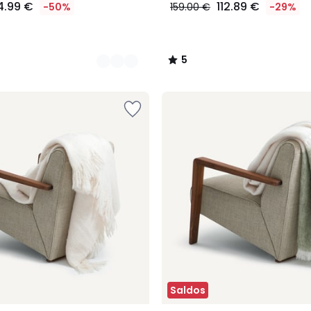
4.99 €
112.89 €
-50%
159.00 €
-29%
5
/
5
Saldos