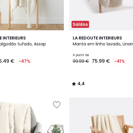
Saldos
5
4,4
E INTERIEURS
LA REDOUTE INTERIEURS
Cores
/ 5
lgodão tufado, Assap
Manta em linho lavado, Lina
A partir de
6.49 €
75.99 €
-47%
99.99 €
-41%
4,4
/
5