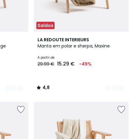
Saldos
10
4,8
LA REDOUTE INTERIEURS
Cores
/ 5
nge
Manta em polar e sherpa, Maxine
A partir de
15.29 €
29.99 €
-49%
4,8
/
5