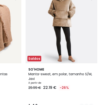
Saldos
9
4,9
SO'HOME
Cores
/ 5
antas
Manta-sweat, em polar, tamanho S/M,
Javi
A partir de
22.19 €
29.99 €
-26%