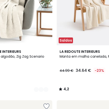
Saldos
3
4,2
E INTERIEURS
LA REDOUTE INTERIEURS
Cores
/ 5
algodão, Zig Zag Scenario
Manta em malha canelada, 
34.64 €
44.99 €
-23%
4,2
/
5