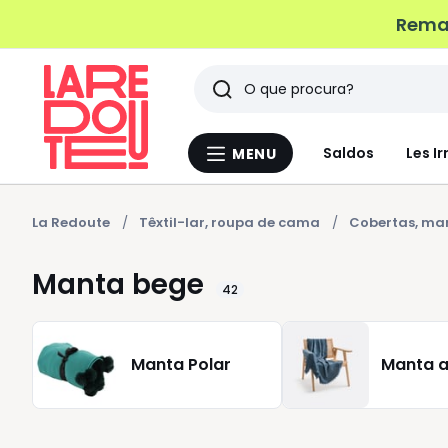
Remat
Pesquisar
Últimos
Saldos
Les Ir
MENU
Menu
artigos
La
Redoute
vistos
La Redoute
Têxtil-lar, roupa de cama
Cobertas, ma
Manta bege
42
Manta Polar
Manta a