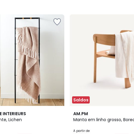
Saldos
7
5
E INTERIEURS
AM.PM
Cores
/
te, Lichen
Manta em linho grosso, Bore
5
A partir de