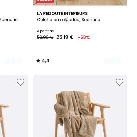
9
4,4
LA REDOUTE INTERIEURS
Cores
/ 5
Scenario
Colcha em algodão, Scenario
A partir de
25.19 €
59.99 €
-58%
4,4
/
5