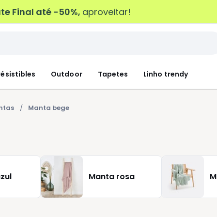
e Final até -50%,
aproveitar!
résistibles
Outdoor
Tapetes
Linho trendy
ntas
Manta bege
zul
Manta rosa
M