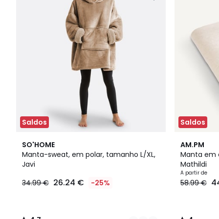
Saldos
Saldos
9
4,7
4
SO'HOME
AM.PM
Cores
/ 5
/
Manta-sweat, em polar, tamanho L/XL,
Manta em a
5
Javi
Mathildi
A partir de
26.24 €
4
34.99 €
-25%
58.99 €