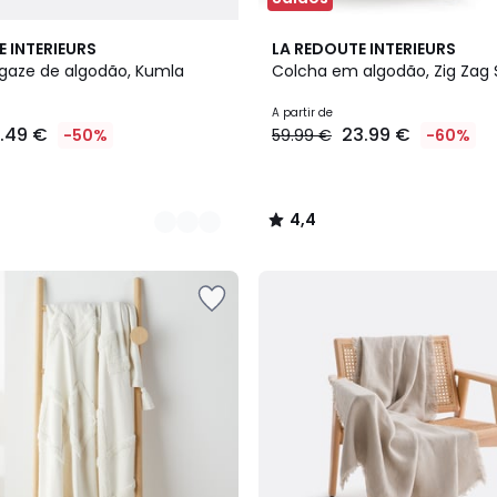
9
4,4
E INTERIEURS
LA REDOUTE INTERIEURS
Cores
/ 5
gaze de algodão, Kumla
Colcha em algodão, Zig Zag 
A partir de
7.49 €
23.99 €
-50%
59.99 €
-60%
4,4
/
5