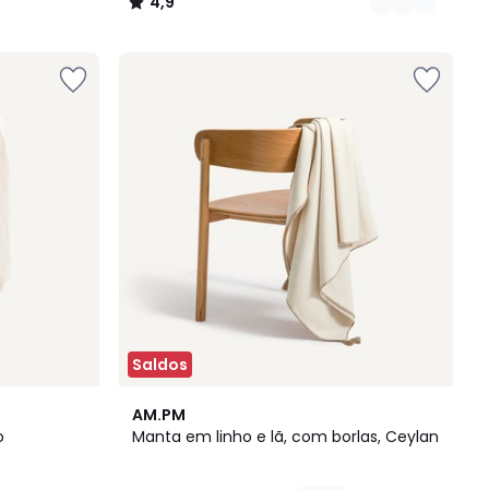
4,9
/
5
Saldos
2
AM.PM
Cores
o
Manta em linho e lã, com borlas, Ceylan