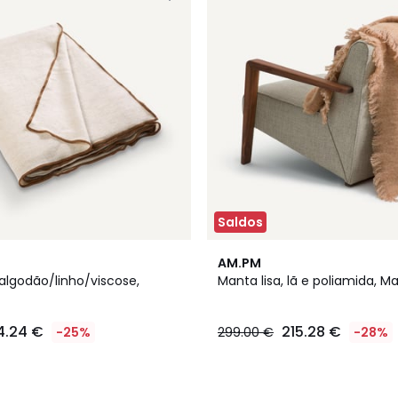
Saldos
AM.PM
lgodão/linho/viscose,
Manta lisa, lã e poliamida, M
4.24 €
215.28 €
-25%
299.00 €
-28%