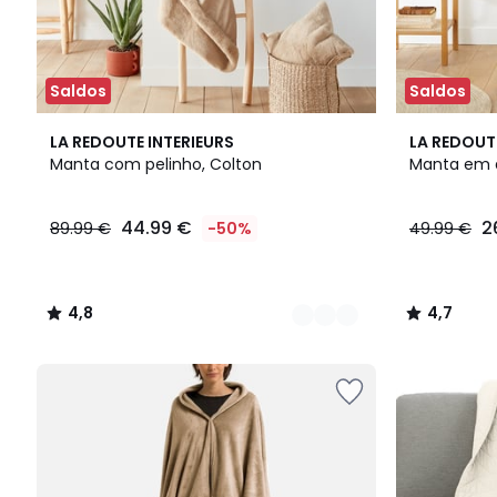
Saldos
Saldos
3
4,8
4,7
LA REDOUTE INTERIEURS
LA REDOUT
Cores
/ 5
/ 5
Manta com pelinho, Colton
Manta em a
44.99 €
2
89.99 €
-50%
49.99 €
4,8
4,7
/
/
5
5