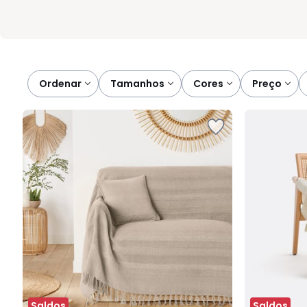
Ordenar
tamanhos
cores
preço
Saldos
Saldos