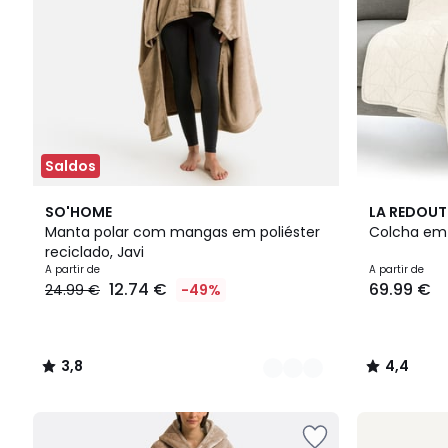
Saldos
5
3,8
2
4,4
SO'HOME
LA REDOUT
Cores
/ 5
Cores
/ 5
Manta polar com mangas em poliéster
Colcha em 
reciclado, Javi
A partir de
A partir de
12.74 €
69.99 €
24.99 €
-49%
3,8
4,4
/
/
5
5