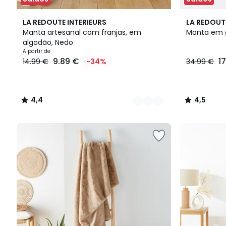
12
4,4
4
4,5
LA REDOUTE INTERIEURS
LA REDOUT
Cores
/ 5
Cores
/ 5
Manta artesanal com franjas, em
Manta em 
algodão, Nedo
Preço
A partir de
9.89 €
1
14.99 €
-34%
34.99 €
a
partir
de
9.89
4,4
4,5
€
/
/
em
5
5
vez
de
14.99
€
34%
de
desconto
aplicado.