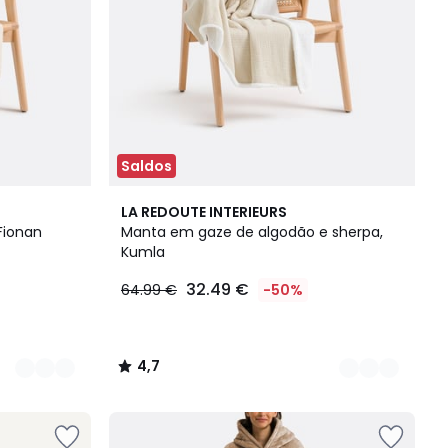
Saldos
4
4,7
LA REDOUTE INTERIEURS
Cores
/ 5
Fionan
Manta em gaze de algodão e sherpa,
Kumla
32.49 €
64.99 €
-50%
4,7
/
5