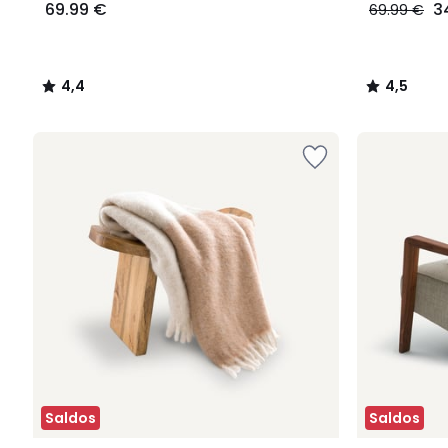
69.99 €
3
69.99 €
4,4
4,5
/
/
5
5
Saldos
Saldos