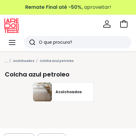
Remate Final até -50%,
aproveitar!
Ir
para
La
o
Redoute
Menu
Pesquisar
carri
Últimos
...
artigos
Acolchoados
Colcha azul petroleo
vistos
Colcha azul petroleo
Acolchoados