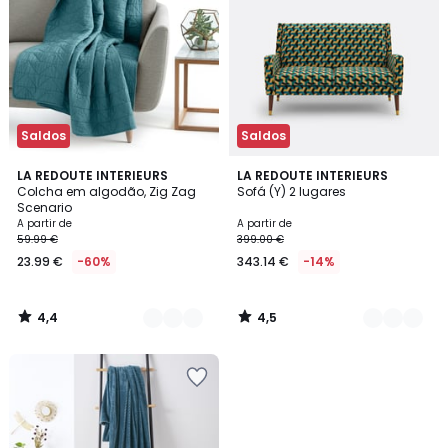
Saldos
Saldos
4,4
4,5
9
LA REDOUTE INTERIEURS
5
LA REDOUTE INTERIEURS
/ 5
/ 5
Colcha em algodão, Zig Zag
Sofá (Y) 2 lugares
Cores
Cores
Scenario
A partir de
A partir de
59.99 €
399.00 €
23.99 €
-60%
343.14 €
-14%
4,4
4,5
/
/
5
5