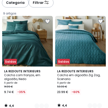
Categoria
Filtrar
9 artigos
Saldos
Saldos
4,4
4,4
12
LA REDOUTE INTERIEURS
8
LA REDOUTE INTERIEURS
/ 5
/ 5
Colcha com franjas, em
Colcha em algodão Zig Zag,
Cores
Cores
algodão, Nedo
Scenario
Preço
A partir de
A partir de
14.99 €
59.99 €
a
9.74 €
-35%
23.99 €
-60%
partir
de
9.74
4,4
4,4
€
/
/