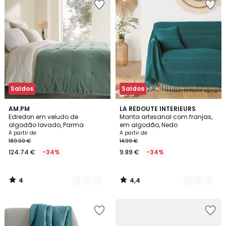
Saldos
Saldos
4
4,4
4
AM.PM
12
LA REDOUTE INTERIEURS
/
/ 5
Edredon em veludo de
Manta artesanal com franjas,
Cores
Cores
5
algodão lavado, Parma
em algodão, Nedo
A partir de
A partir de
189.00 €
14.99 €
124.74 €
-34%
9.89 €
-34%
4
4,4
/
/
5
5