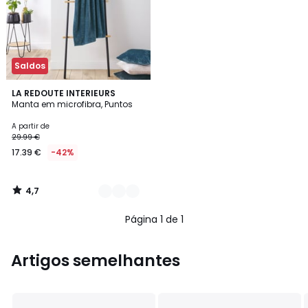
Saldos
4,7
2
LA REDOUTE INTERIEURS
/ 5
Manta em microfibra, Puntos
Cores
A partir de
29.99 €
17.39 €
-42%
4,7
/
5
Página 1 de 1
Artigos semelhantes