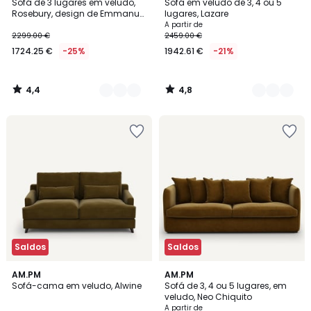
/ 5
/ 5
Sofá de 3 lugares em veludo,
Sofá em veludo de 3, 4 ou 5
Cores
Cores
Rosebury, design de Emmanuel
lugares, Lazare
Gallina
A partir de
2299.00 €
2459.00 €
1724.25 €
-25%
1942.61 €
-21%
4,4
4,8
/
/
5
5
Saldos
Saldos
4,2
3,9
15
AM.PM
5
AM.PM
/ 5
/ 5
Sofá-cama em veludo, Alwine
Sofá de 3, 4 ou 5 lugares, em
Cores
Cores
veludo, Neo Chiquito
A partir de