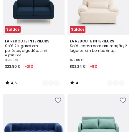
Saldos
Saldos
4,5
4
3
LA REDOUTE INTERIEURS
7
LA REDOUTE INTERIEURS
/ 5
/
Sofá 2 lugares em
Sofá-cama com arrumação, 2
Cores
Cores
5
poliéster/algodão, Jimi
lugares, em bombazina,
MAONA
A partir de
410.00 €
872.00 €
323.90 €
-21%
802.24 €
-8%
4,5
4
/
/
5
5