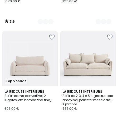
1079.00 €
899.00 €
3,6
/
5
Top Vendas
3,7
2
LA REDOUTE INTERIEURS
9
LA REDOUTE INTERIEURS
/ 5
Sofá-cama convertível, 2
Sofá de 2, 3, 4 e 5 lugares, capa
Cores
Cores
lugares, em bombazina fina,
amovível, poliéster mesclado,
TIKI
ODNA
A partir de
629.00 €
989.00 €