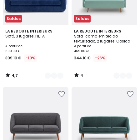
Saldos
Saldos
4,7
4
2
LA REDOUTE INTERIEURS
2
LA REDOUTE INTERIEURS
/ 5
/
Sofá, 3 lugares, PIETA
Sofá-cama em tecido
Cores
Cores
5
texturizado, 2 lugares, Cosico
A partir de
A partir de
899.00 €
465.00 €
809.10 €
-10%
344.10 €
-26%
4,7
4
/
/
5
5