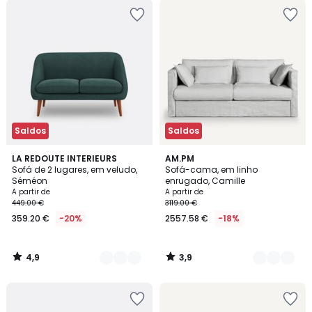
Saldos
Saldos
4,9
3,9
3
LA REDOUTE INTERIEURS
2
AM.PM
/ 5
/ 5
Sofá de 2 lugares, em veludo,
Sofá-cama, em linho
Cores
Cores
Séméon
enrugado, Camille
A partir de
A partir de
449.00 €
3119.00 €
359.20 €
-20%
2557.58 €
-18%
4,9
3,9
/
/
5
5