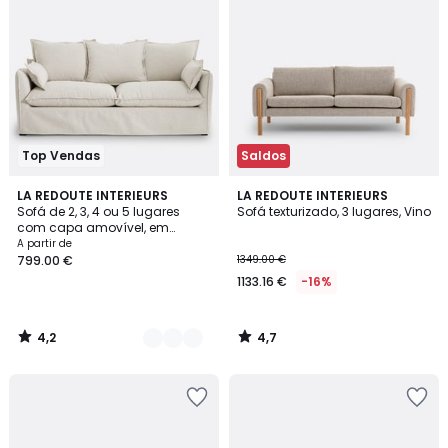
Top Vendas
Saldos
4,2
4,7
4
LA REDOUTE INTERIEURS
LA REDOUTE INTERIEURS
/ 5
/ 5
Sofá de 2, 3, 4 ou 5 lugares
Sofá texturizado, 3 lugares, Vino
Cores
com capa amovível, em
poliéster, ODNA
A partir de
799.00 €
1349.00 €
1133.16 €
-16%
4,2
4,7
/
/
5
5