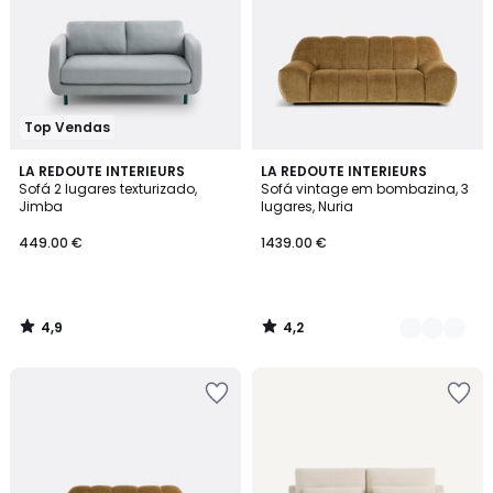
Top Vendas
4,9
4,2
LA REDOUTE INTERIEURS
4
LA REDOUTE INTERIEURS
/ 5
/ 5
Sofá 2 lugares texturizado,
Sofá vintage em bombazina, 3
Cores
Jimba
lugares, Nuria
449.00 €
1439.00 €
4,9
4,2
/
/
5
5