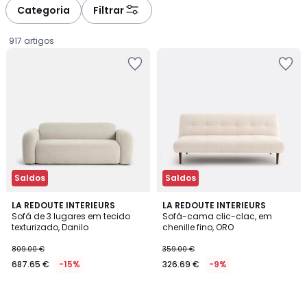
à
à
Categoria
Filtrar
gauche
droite
917 artigos
Saldos
Saldos
LA REDOUTE INTERIEURS
LA REDOUTE INTERIEURS
Sofá de 3 lugares em tecido
Sofá-cama clic-clac, em
texturizado, Danilo
chenille fino, ORO
687.65
809.00 €
359.00 €
€
687.65 €
-15%
326.69 €
-9%
em
vez
de