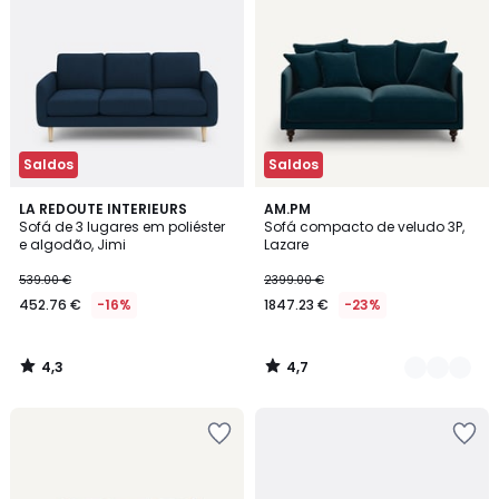
Saldos
Saldos
4,3
4,7
LA REDOUTE INTERIEURS
16
AM.PM
/ 5
/ 5
Sofá de 3 lugares em poliéster
Sofá compacto de veludo 3P,
Cores
e algodão, Jimi
Lazare
539.00 €
2399.00 €
452.76 €
-16%
1847.23 €
-23%
4,3
4,7
/
/
5
5