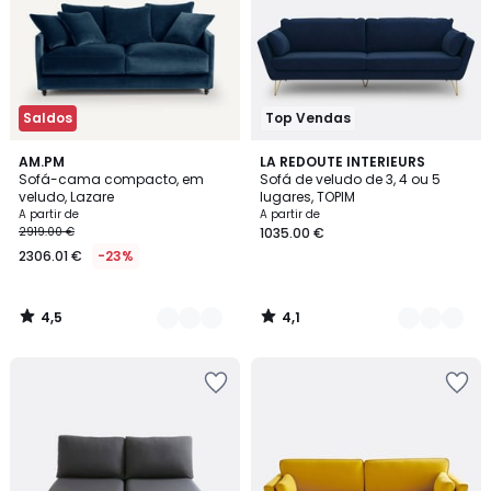
Saldos
Top Vendas
4,5
4,1
16
AM.PM
6
LA REDOUTE INTERIEURS
/ 5
/ 5
Sofá-cama compacto, em
Sofá de veludo de 3, 4 ou 5
Cores
Cores
veludo, Lazare
lugares, TOPIM
A partir de
A partir de
2919.00 €
1035.00 €
2306.01 €
-23%
4,5
4,1
/
/
5
5