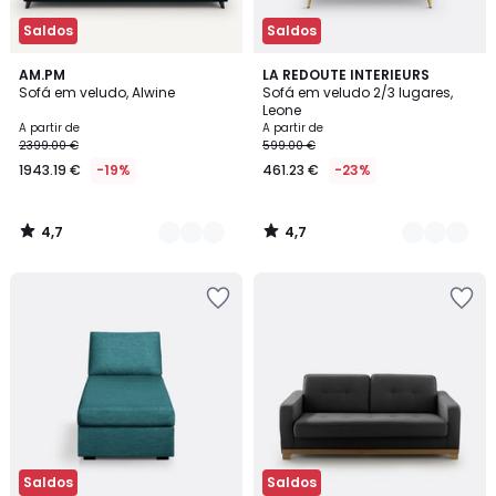
Saldos
Saldos
4,7
4,7
15
AM.PM
3
LA REDOUTE INTERIEURS
/ 5
/ 5
Sofá em veludo, Alwine
Sofá em veludo 2/3 lugares,
Cores
Cores
Leone
A partir de
A partir de
2399.00 €
599.00 €
1943.19 €
-19%
461.23 €
-23%
4,7
4,7
/
/
5
5
Saldos
Saldos