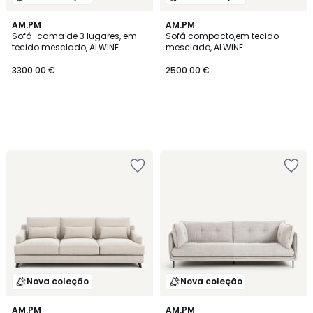
AM.PM
AM.PM
Sofá-cama de 3 lugares, em
Sofá compacto,em tecido
tecido mesclado, ALWINE
mesclado, ALWINE
3300.00 €
2500.00 €
Nova coleção
Nova coleção
AM.PM
3
AM.PM