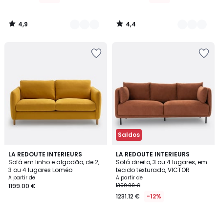
4,9
4,4
/
/
5
5
Saldos
4
4,2
LA REDOUTE INTERIEURS
5
LA REDOUTE INTERIEURS
/
/ 5
Sofá em linho e algodão, de 2,
Sofá direito, 3 ou 4 lugares, em
Cores
5
3 ou 4 lugares Loméo
tecido texturado, VICTOR
A partir de
A partir de
1199.00 €
1399.00 €
1231.12 €
-12%