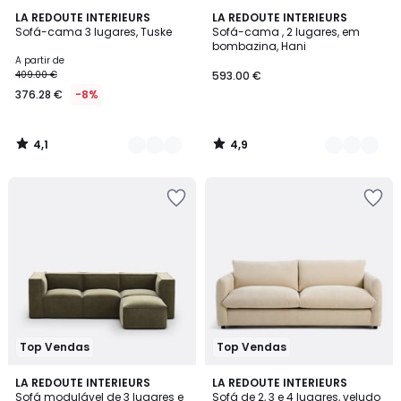
4,1
4,9
3
LA REDOUTE INTERIEURS
5
LA REDOUTE INTERIEURS
/ 5
/ 5
Sofá-cama 3 lugares, Tuske
Sofá-cama , 2 lugares, em
Cores
Cores
bombazina, Hani
A partir de
409.00 €
593.00 €
376.28 €
-8%
4,1
4,9
/
/
5
5
Top Vendas
Top Vendas
5
5
4
LA REDOUTE INTERIEURS
8
LA REDOUTE INTERIEURS
/
/
Sofá modulável de 3 lugares e
Sofá de 2, 3 e 4 lugares, veludo