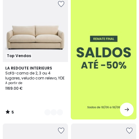
-50%
Top Vendas
5
8
LA REDOUTE INTERIEURS
/
Sofá-cama de 2, 3 ou 4
Cores
5
lugares, veludo com relevo, YDE
A partir de
1169.00 €
5
/
5