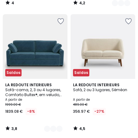
4
4,2
/
/
5
5
Saldos
Saldos
3,8
4,5
7
LA REDOUTE INTERIEURS
LA REDOUTE INTERIEURS
/ 5
/ 5
Sofá-cama, 2, 3 ou 4 lugares,
Sofá, 2 ou 3 lugares, Séméon
Cores
Comforto Bultex®, em veludo,
TIMOR
A partir de
A partir de
1999.00 €
489.00 €
1839.08 €
-8%
356.97 €
-27%
3,8
4,5
/
/
5
5