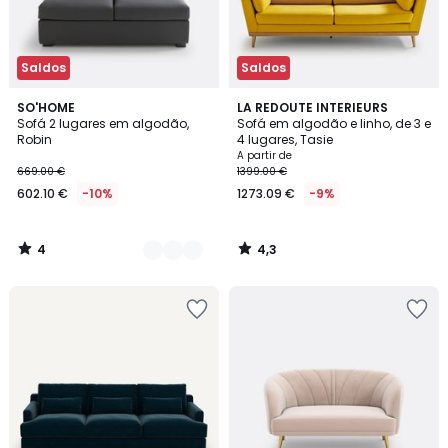
Saldos
Saldos
4
4,3
5
SO'HOME
LA REDOUTE INTERIEURS
/
/ 5
Sofá 2 lugares em algodão,
Sofá em algodão e linho, de 3 e
Cores
5
Robin
4 lugares, Tasie
A partir de
669.00 €
1399.00 €
602.10 €
-10%
1273.09 €
-9%
4
4,3
/
/
5
5