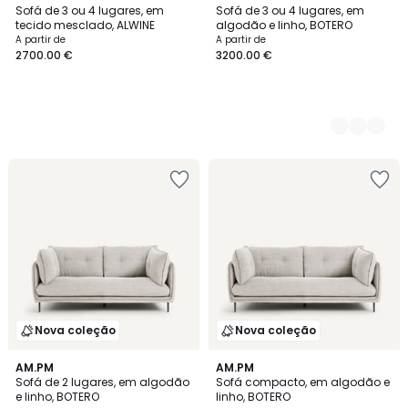
Sofá de 3 ou 4 lugares, em
Sofá de 3 ou 4 lugares, em
Cores
tecido mesclado, ALWINE
algodão e linho, BOTERO
A partir de
A partir de
2700.00 €
3200.00 €
Nova coleção
Nova coleção
3
AM.PM
3
AM.PM
Sofá de 2 lugares, em algodão
Sofá compacto, em algodão e
Cores
Cores
e linho, BOTERO
linho, BOTERO