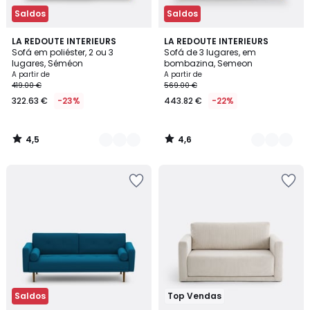
Saldos
Saldos
4,5
4,6
5
LA REDOUTE INTERIEURS
3
LA REDOUTE INTERIEURS
/ 5
/ 5
Sofá em poliéster, 2 ou 3
Sofá de 3 lugares, em
Cores
Cores
lugares, Séméon
bombazina, Semeon
A partir de
A partir de
419.00 €
569.00 €
322.63 €
-23%
443.82 €
-22%
4,5
4,6
/
/
5
5
Saldos
Top Vendas