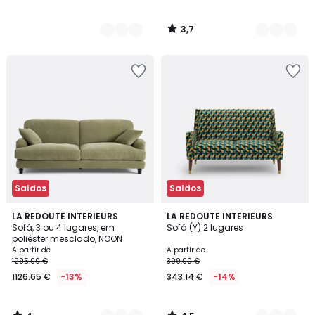
3,7
/
5
Saldos
Saldos
4
4,5
9
LA REDOUTE INTERIEURS
5
LA REDOUTE INTERIEURS
/
/ 5
Sofá, 3 ou 4 lugares, em
Sofá (Y) 2 lugares
Cores
Cores
5
poliéster mesclado, NOON
A partir de
A partir de
1295.00 €
399.00 €
1126.65 €
-13%
343.14 €
-14%