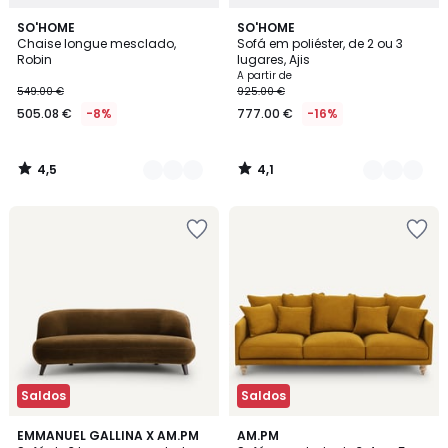
4,5
4,1
5
SO'HOME
3
SO'HOME
/ 5
/ 5
Chaise longue mesclado,
Sofá em poliéster, de 2 ou 3
Cores
Cores
Robin
lugares, Ajis
A partir de
549.00 €
925.00 €
505.08 €
-8%
777.00 €
-16%
4,5
4,1
/
/
5
5
Saldos
Saldos
4,4
4,8
9
EMMANUEL GALLINA X AM.PM
3
AM.PM