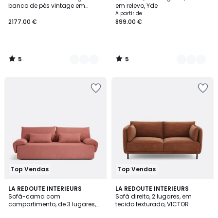
Cores
Cores
5
5
banco de pés vintage em
em relevo, Yde
bombazina, Seven
A partir de
2177.00 €
899.00 €
5
5
/
/
5
5
Top Vendas
Top Vendas
3,6
7
LA REDOUTE INTERIEURS
5
LA REDOUTE INTERIEURS
/ 5
Sofá-cama com
Sofá direito, 2 lugares, em
Cores
Cores
compartimento, de 3 lugares,
tecido texturado, VICTOR
em bombazina, Maona