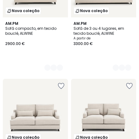
Nova coleção
Nova coleção
3
AM.PM
3
AM.PM
Sofá compacto, em tecido
Sofá de 3 ou 4 lugares, em
Cores
Cores
bouclé, ALWINE
tecido bouclé, ALWINE
A partir de
2900.00 €
3300.00 €
Nova coleção
Nova coleção