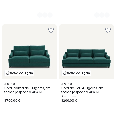
Nova coleção
Nova coleção
3
AM.PM
3
AM.PM
Sofá-cama de 3 lugares, em
Sofá de 3 ou 4 lugares, em
Cores
Cores
tecido jaspeado, ALWINE
tecido jaspeado, ALWINE
A partir de
3700.00 €
3200.00 €