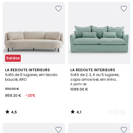
Saldos
4,5
4,1
LA REDOUTE INTERIEURS
8
LA REDOUTE INTERIEURS
/ 5
/ 5
Sofá de 5 lugares, em tecido
Sofá de 2, 3, 4 ou 5 lugares,
Cores
bouclé, ARO
capa amovível, em linho
enrugado, ODNA
A partir de
1199.00 €
1099.00 €
959.20 €
-20%
4,5
4,1
/
/
5
5