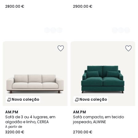
2800.00 €
2900.00 €
Nova coleção
Nova coleção
3
AM.PM
3
AM.PM
Sofá de 3 ou 4 lugares, em
Sofá compacto, em tecido
Cores
Cores
algodão e linho, CEREA
jaspeado, ALWINE
A partir de
3200.00 €
2700.00 €