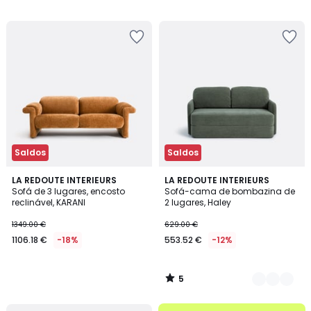
809.00
€
15%
de
desconto
aplicado.
Saldos
Saldos
5
LA REDOUTE INTERIEURS
2
LA REDOUTE INTERIEURS
/
Sofá de 3 lugares, encosto
Sofá-cama de bombazina de
Cores
5
reclinável, KARANI
2 lugares, Haley
1349.00 €
629.00 €
1106.18 €
-18%
553.52 €
-12%
5
/
5
até