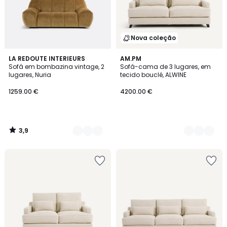
Nova coleção
3,9
4
LA REDOUTE INTERIEURS
3
AM.PM
/ 5
Sofá em bombazina vintage, 2
Sofá-cama de 3 lugares, em
Cores
Cores
lugares, Nuria
tecido bouclé, ALWINE
1259.00 €
4200.00 €
3,9
/
5