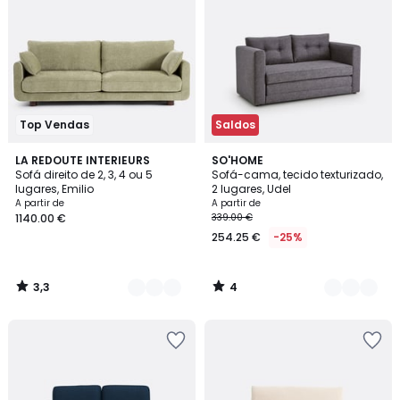
Top Vendas
Saldos
3,3
4
5
LA REDOUTE INTERIEURS
3
SO'HOME
/ 5
/
Sofá direito de 2, 3, 4 ou 5
Sofá-cama, tecido texturizado,
Cores
Cores
5
lugares, Emilio
2 lugares, Udel
A partir de
A partir de
1140.00 €
339.00 €
254.25 €
-25%
3,3
4
/
/
5
5