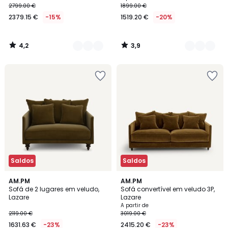
2799.00 €
1899.00 €
2379.15 €
-15%
1519.20 €
-20%
4,2
3,9
/
/
5
5
Saldos
Saldos
4,9
4,4
16
AM.PM
16
AM.PM
/ 5
/ 5
Sofá de 2 lugares em veludo,
Sofá convertível em veludo 3P,
Cores
Cores
Lazare
Lazare
A partir de
2119.00 €
3019.00 €
1631.63 €
-23%
2415.20 €
-23%