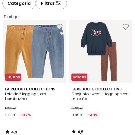
à
à
Categoria
Filtrar
gauche
droite
11 artigos
Saldos
Saldos
4,9
4,5
LA REDOUTE COLLECTIONS
LA REDOUTE COLLECTIONS
/ 5
/ 5
Lote de 2 leggings, em
Conjunto sweat + leggings em
bombazina
moletão
11.33
17.99 €
19.99 €
€
11.33 €
-37%
11.99 €
-40%
em
vez
de
4,5
4,9
17.99
/
/