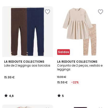
5
5
€
37%
de
desconto
aplicado.
Saldos
4,6
5
LA REDOUTE COLLECTIONS
LA REDOUTE COLLECTIONS
/ 5
/
Lote de 2 leggings aos torcidos
Conjunto de 2 peças, vestido e
5
leggings
15.99 €
19.99 €
15.59 €
-22%
4,6
5
/
/
5
5