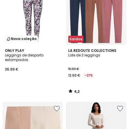
Nova coleção
Saldos
4,2
ONLY PLAY
LA REDOUTE COLLECTIONS
/ 5
Leggings de desporto
Lote de 3 leggings
estampados
36.99 €
15.99 €
12.63 €
-21%
4,2
/
5