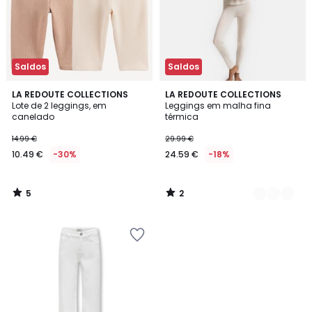
Saldos
Saldos
5
2
LA REDOUTE COLLECTIONS
2
LA REDOUTE COLLECTIONS
/
/
Lote de 2 leggings, em
Leggings em malha fina
Cores
5
5
canelado
térmica
14.99 €
29.99 €
10.49 €
-30%
24.59 €
-18%
5
2
/
/
5
5