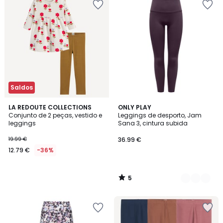
Saldos
5
LA REDOUTE COLLECTIONS
3
ONLY PLAY
/
Conjunto de 2 peças, vestido e
Leggings de desporto, Jam
Cores
5
leggings
Sana 3, cintura subida
19.99 €
36.99 €
12.79 €
-36%
5
/
5