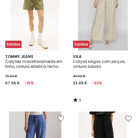
Saldos
Saldos
1
TOMMY JEANS
VILA
/
Calções maioritariamente em
Calças largas com pinças,
5
linho, cintura elástica, fecho
cintura subida
com atilhos
79.99 €
49.99 €
67.99 €
-15%
33.49 €
-33%
1
/
5