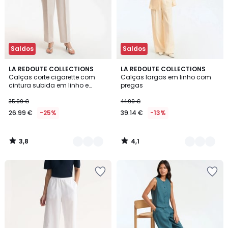
Saldos
Saldos
3,8
4,1
2
LA REDOUTE COLLECTIONS
4
LA REDOUTE COLLECTIONS
/ 5
/ 5
Calças corte cigarette com
Calças largas em linho com
Cores
Cores
cintura subida em linho e
pregas
algodão
35.99 €
44.99 €
26.99 €
-25%
39.14 €
-13%
3,8
4,1
/
/
5
5