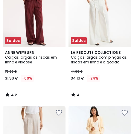
Saldos
Saldos
4,2
4
ANNE WEYBURN
LA REDOUTE COLLECTIONS
/ 5
/
Calças largas às riscas em
Calças largas com pinças às
5
linho e viscose
riscas em linho e algodão
79.99 €
44.99 €
31.99 €
-60%
34.19 €
-24%
4,2
4
/
/
5
5