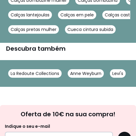
Calças bombazine mulher
Calças bombazina
Cal
Calças lantejoulas
Calças em pele
Calças castan
Calças pretas mulher
Cueca cintura subida
Descubra também
La Redoute Collections
Anne Weyburn
Levi's
Newsletter
Oferta de 10€ na sua compra!
Indique o seu e-mail
OK