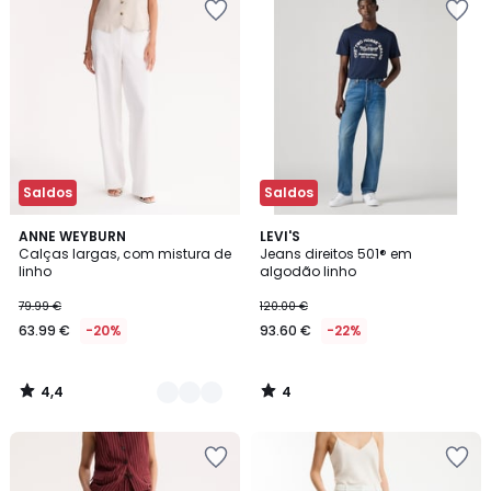
Saldos
Saldos
4,4
4
2
ANNE WEYBURN
LEVI'S
/ 5
/
Calças largas, com mistura de
Jeans direitos 501® em
Cores
5
linho
algodão linho
79.99 €
120.00 €
63.99 €
-20%
93.60 €
-22%
4,4
4
/
/
5
5