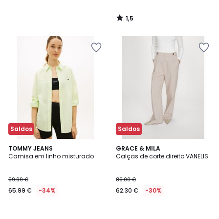
1,5
/
5
Saldos
Saldos
TOMMY JEANS
GRACE & MILA
Camisa em linho misturado
Calças de corte direito VANELIS
99.99 €
89.00 €
65.99 €
-34%
62.30 €
-30%