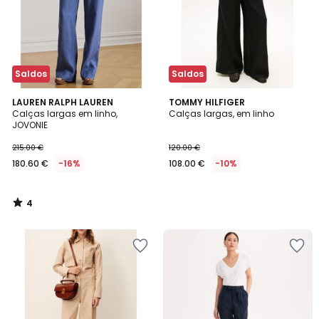
Saldos
Saldos
4
LAUREN RALPH LAUREN
TOMMY HILFIGER
/
Calças largas em linho,
Calças largas, em linho
5
JOVONIE
215.00 €
120.00 €
180.60 €
-16%
108.00 €
-10%
4
/
5