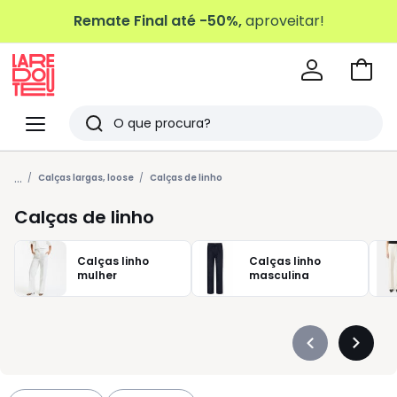
Remate Final até -50%,
aproveitar!
Ir
para
La
o
Redoute
Menu
Pesquisar
carri
Últimos
...
artigos
Calças largas, loose
Calças de linho
vistos
Calças de linho
Calças linho
Calças linho
mulher
masculina
Précédent
Suivan
-
-
défiler
défiler