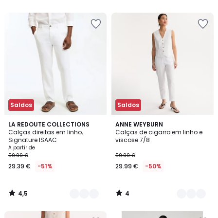
5
5
em
vez
de
59.99
€
60%
de
desconto
aplicado.
Saldos
Saldos
4,5
4
5
LA REDOUTE COLLECTIONS
3
ANNE WEYBURN
/ 5
/
Calças direitas em linho,
Calças de cigarro em linho e
Cores
Cores
5
Signature ISAAC
viscose 7/8
A partir de
59.99 €
59.99 €
29.39 €
-51%
29.99 €
-50%
4,5
4
/
/
5
5