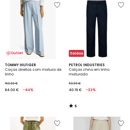
Outlet
Saldos
5
TOMMY HILFIGER
PETROL INDUSTRIES
/
Caças direitas com mistura de
Calças chino em linho
5
linho
misturado
150.00 €
59.99 €
84.00 €
-44%
40.19 €
-33%
5
/
5