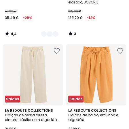
5
elástico, JOVONIE
49.99 €
215.00 €
35.49 €
-29%
189.20 €
-12%
4,4
3
/
/
5
5
Saldos
Saldos
5
3
LA REDOUTE COLLECTIONS
LA REDOUTE COLLECTIONS
/
Calças de perna direita,
Calças de balão, em linho e
Cores
5
cintura elástica, em algodão e
algodão
linho
24.99 €
22.99 €