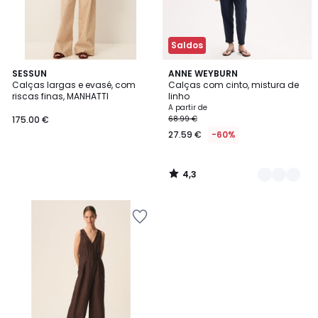
Saldos
4,3
SESSUN
2
ANNE WEYBURN
/ 5
Calças largas e evasé, com
Calças com cinto, mistura de
Cores
riscas finas, MANHATTI
linho
A partir de
175.00 €
68.99 €
27.59 €
-60%
4,3
/
5