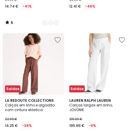
14.74 €
-41%
12.41 €
-46%
5
/
5
Saldos
Saldos
1,5
LA REDOUTE COLLECTIONS
LAUREN RALPH LAUREN
/
Calças em linho e algodão
Calças largas em linho,
5
com cintura elástica
JOVONIE
22.99 €
215.00 €
14.25 €
-38%
195.65 €
-9%