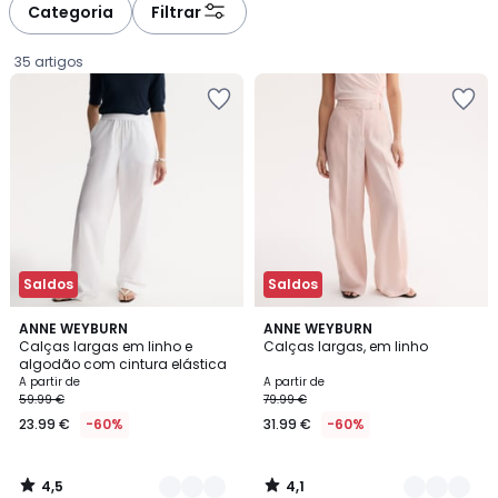
à
à
Categoria
Filtrar
gauche
droite
35 artigos
Saldos
Saldos
4,5
4,1
3
ANNE WEYBURN
3
ANNE WEYBURN
/ 5
/ 5
Calças largas em linho e
Calças largas, em linho
Cores
Cores
algodão com cintura elástica
Preço
A partir de
A partir de
59.99 €
79.99 €
a
23.99 €
-60%
31.99 €
-60%
partir
de
23.99
4,5
4,1
€
/
/