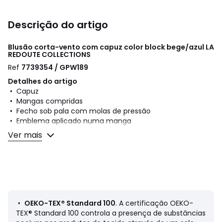
Descrição do artigo
Blusão corta-vento com capuz color block bege/azul
LA
REDOUTE COLLECTIONS
Ref
7739354 / GPW189
Detalhes do artigo
• Capuz
• Mangas compridas
• Fecho sob pala com molas de pressão
• Emblema aplicado numa manga
• 2 bolsos com fecho
Ver mais
• Comprimento: Comp
Composição e cuidados
• Matéria principal: 100% poliamida
• Corpo com forro: 100% poliéster
• Mangas com forro: 100% poliéster
• Lavável a 30°, no programa de roupa delicada
•
OEKO-TEX® Standard 100
. A certificação OEKO-
• Não passar a ferro/não usar lixívia
TEX® Standard 100 controla a presença de substâncias
• Não secar na máquina