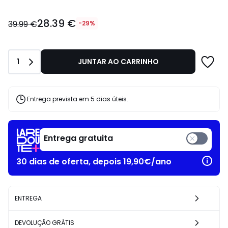
28.39
28.39 €
€
39.99 €
-29%
em
vez
de
Quantidade
1
JUNTAR AO CARRINHO
39.99
€
29%
de
Entrega prevista em 5 dias úteis.
desconto
aplicado.
Entrega gratuita
30 dias de oferta, depois 19,90€/ano
ENTREGA
DEVOLUÇÃO GRÁTIS