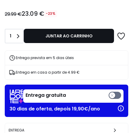
23.09
23.09 €
€
29.99 €
-23%
em
vez
de
Quantidade
1
JUNTAR AO CARRINHO
29.99
€
23%
de
Entrega prevista em 5 dias úteis
desconto
aplicado.
Entrega em casa a partir de
4.99 €
Entrega gratuita
30 dias de oferta, depois 19,90€/ano
ENTREGA