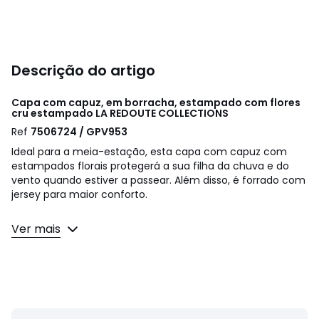
Descrição do artigo
Capa com capuz, em borracha, estampado com flores
cru estampado
LA REDOUTE COLLECTIONS
Ref
7506724 / GPV953
Ideal para a meia-estação, esta capa com capuz com
estampados florais protegerá a sua filha da chuva e do
vento quando estiver a passear. Além disso, é forrado com
jersey para maior conforto.
Detalhes do artigo
Ver mais
• Capuz
• Mangas compridas
• Estampado às flores
• Fecho sob pala com molas de pressão
• 2 bolsos com pala na base
• Comprimento: médio