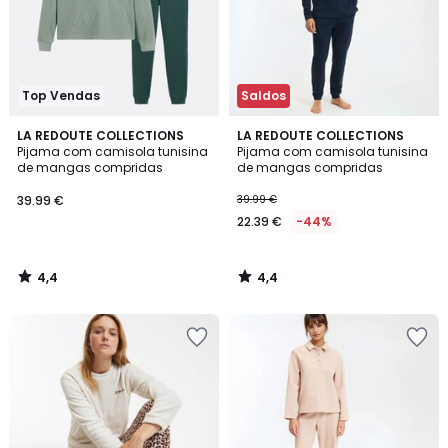
Top Vendas
Saldos
4,4
4,4
LA REDOUTE COLLECTIONS
LA REDOUTE COLLECTIONS
/ 5
/ 5
Pijama com camisola tunisina
Pijama com camisola tunisina
de mangas compridas
de mangas compridas
39.99 €
39.99 €
22.39 €
-44%
4,4
4,4
/
/
5
5