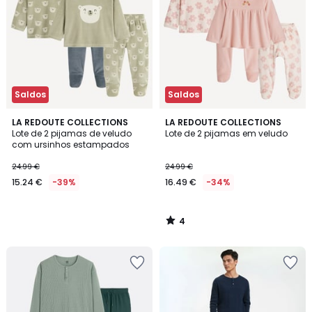
Saldos
Saldos
4
LA REDOUTE COLLECTIONS
LA REDOUTE COLLECTIONS
/
Lote de 2 pijamas de veludo
Lote de 2 pijamas em veludo
5
com ursinhos estampados
24.99 €
24.99 €
15.24 €
-39%
16.49 €
-34%
4
/
5