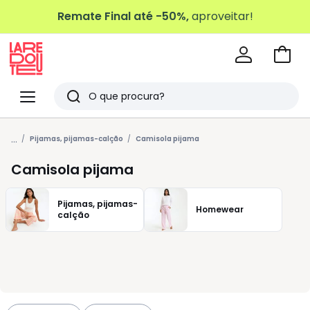
Remate Final até -50%,
aproveitar!
Ir
para
La
o
Redoute
Menu
Pesquisar
carri
Últimos
...
artigos
Pijamas, pijamas-calção
Camisola pijama
vistos
Camisola pijama
Pijamas, pijamas-
Homewear
calção