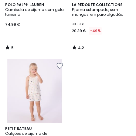
5
4,2
POLO RALPH LAUREN
LA REDOUTE COLLECTIONS
/
/ 5
Camisola de pijama com gola
Pijama estampado, sem
5
tunisina
mangas, em puro algodão
74.99 €
39.99 €
20.39 €
-49%
5
4,2
/
/
5
5
PETIT BATEAU
Calções de pijama de