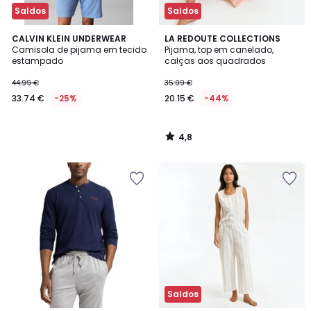
Saldos
Saldos
4,8
CALVIN KLEIN UNDERWEAR
LA REDOUTE COLLECTIONS
/ 5
Camisola de pijama em tecido
Pijama, top em canelado,
estampado
calças aos quadrados
44.99 €
35.99 €
33.74 €
-25%
20.15 €
-44%
4,8
/
5
Saldos