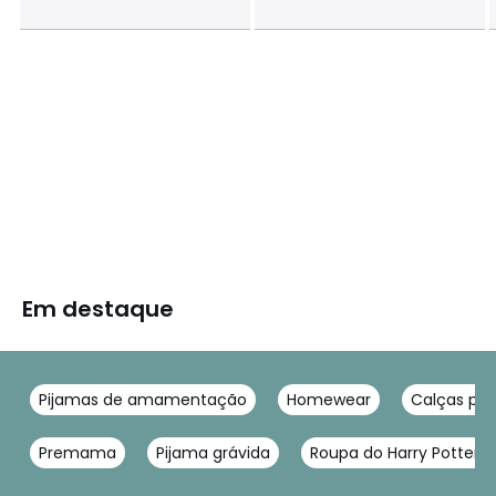
Em destaque
Pijamas de amamentação
Homewear
Calças pij
Premama
Pijama grávida
Roupa do Harry Potter