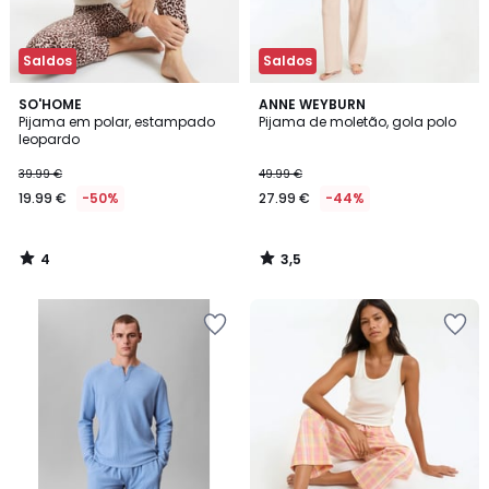
Saldos
Saldos
4
3,5
SO'HOME
ANNE WEYBURN
/
/ 5
Pijama em polar, estampado
Pijama de moletão, gola polo
5
leopardo
39.99 €
49.99 €
19.99 €
-50%
27.99 €
-44%
4
3,5
/
/
5
5