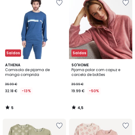
Saldos
Saldos
5
4,5
ATHENA
SO'HOME
/
/ 5
Camisola de pijama de
Pijama polar com capuz e
5
manga comprida
carcela de botões
36.99 €
39.99 €
32.18 €
-13%
19.99 €
-50%
5
4,5
/
/
5
5