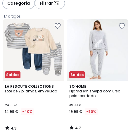
Categoria
Filtrar
17 artigos
Saldos
Saldos
4,3
4,7
LA REDOUTE COLLECTIONS
SO'HOME
/ 5
/ 5
Lote de 2 pijamas, em veludo
Pijama em sherpa com urso
polar bordado
14.99
24.99 €
39.99 €
€
14.99 €
-40%
19.99 €
-50%
em
vez
de
4,7
4,3
24.99
/
/