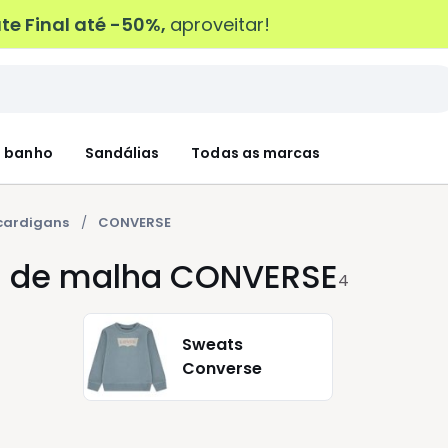
e Final até -50%,
aproveitar!
 banho
Sandálias
Todas as marcas
 cardigans
CONVERSE
s de malha CONVERSE
4
Sweats
Converse