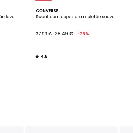
4,8
CONVERSE
/ 5
ão leve
Sweat com capuz em moletão suave
28.49 €
37.99 €
-25%
4,8
/
5