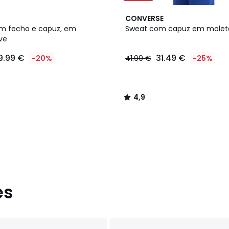
4,9
CONVERSE
/ 5
m fecho e capuz, em
Sweat com capuz em molet
ve
9.99 €
31.49 €
-20%
41.99 €
-25%
4,9
/
5
es