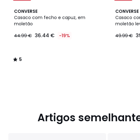
5
CONVERSE
CONVERSE
/
Casaco com fecho e capuz, em
Casaco co
5
moletão
moletão le
36.44
36.44 €
3
44.99 €
-19%
49.99 €
€
em
vez
de
5
44.99
/
€
5
19%
de
desconto
aplicado.
Artigos semelhant