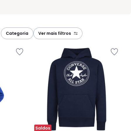
categoria
ver mais filtros
Saldos