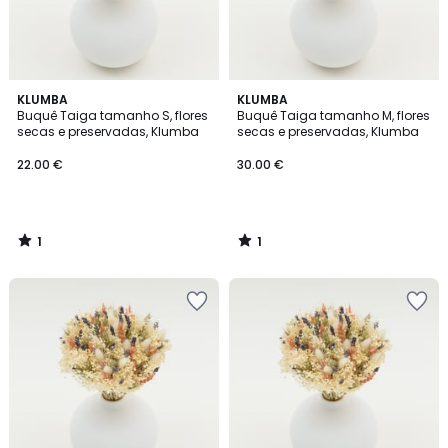
1
1
KLUMBA
KLUMBA
/
/
Buquê Taiga tamanho S, flores
Buquê Taiga tamanho M, flores
5
5
secas e preservadas, Klumba
secas e preservadas, Klumba
22.00 €
30.00 €
1
1
/
/
5
5