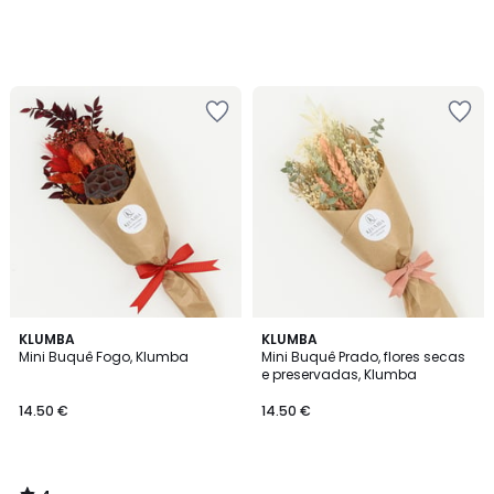
4
KLUMBA
KLUMBA
/
Mini Buquê Fogo, Klumba
Mini Buquê Prado, flores secas
5
e preservadas, Klumba
14.50 €
14.50 €