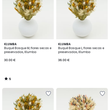
5
KLUMBA
KLUMBA
/
Buquê Bosque M, flores secas e
Buquê Bosque L, flores secas e
5
preservadas, Klumba
preservadas, Klumba
30.00 €
36.00 €
5
/
5