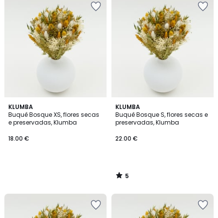
5
KLUMBA
KLUMBA
/
Buquê Bosque XS, flores secas
Buquê Bosque S, flores secas e
5
e preservadas, Klumba
preservadas, Klumba
18.00 €
22.00 €
5
/
5