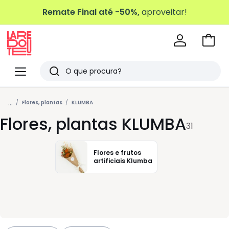
Remate Final até -50%,
aproveitar!
Ir
para
La
o
Redoute
Menu
Pesquisar
carri
Últimos
...
artigos
Flores, plantas
KLUMBA
Flores, plantas KLUMBA
vistos
31
Flores e frutos
artificiais Klumba