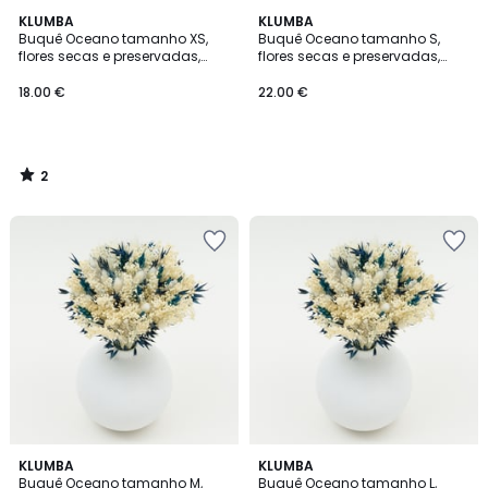
2
KLUMBA
KLUMBA
/
Buquê Oceano tamanho XS,
Buquê Oceano tamanho S,
5
flores secas e preservadas,
flores secas e preservadas,
Klumba
Klumba
18.00 €
22.00 €
2
/
5
KLUMBA
KLUMBA
Buquê Oceano tamanho M,
Buquê Oceano tamanho L,