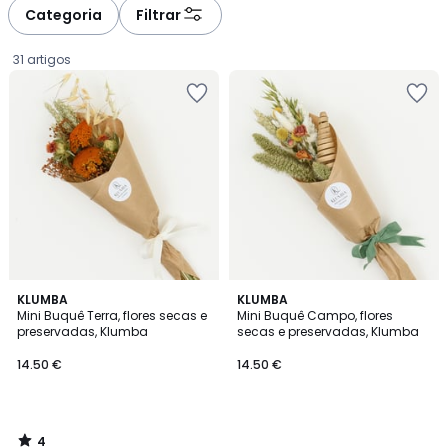
Categoria
Filtrar
31 artigos
4
KLUMBA
KLUMBA
/
Mini Buquê Terra, flores secas e
Mini Buquê Campo, flores
5
preservadas, Klumba
secas e preservadas, Klumba
14.50
14.50 €
14.50 €
€.
4