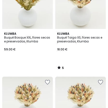
5
KLUMBA
KLUMBA
/
Buquê Bosque XXL, flores secas
Buquê Taiga XS, flores secas e
5
e preservadas, Klumba
preservadas, Klumba
59.00 €
18.00 €
5
/
5