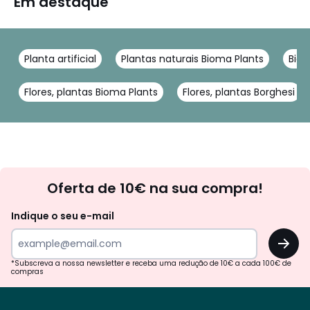
Em destaque
Planta artificial
Plantas naturais Bioma Plants
Biom
Flores, plantas Bioma Plants
Flores, plantas Borghesi
Newsletter
Oferta de 10€ na sua compra!
Indique o seu e-mail
OK
*Subscreva a nossa newsletter e receba uma redução de 10€ a cada 100€ de
compras