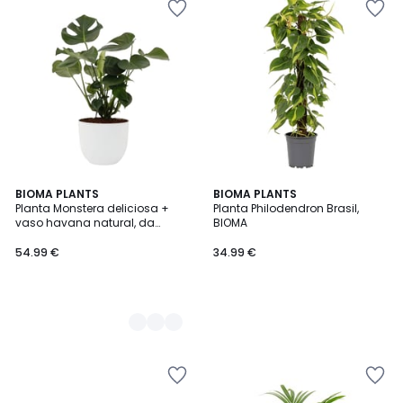
2
BIOMA PLANTS
BIOMA PLANTS
Planta Monstera deliciosa +
Planta Philodendron Brasil,
Cores
vaso havana natural, da
BIOMA
BIOMA
54.99 €
34.99 €