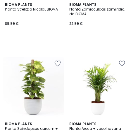
BIOMA PLANTS
BIOMA PLANTS
Planta Strelitzia Nicolai, BIOMA
Planta Zamioculcas zamiifolia,
da BIOMA
89.99 €
22.99 €
2
BIOMA PLANTS
2
BIOMA PLANTS
Planta Scindapsus aureum +
Planta Areca + vaso havana
Cores
Cores