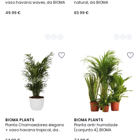
vaso havana waves, da BIOMA
natural, da BIOMA
49.99 €
63.99 €
2
BIOMA PLANTS
BIOMA PLANTS
Planta Chamaedorea elegans
Planta anti-humidade
Cores
+ vaso havana tropical, da
(conjunto 4), BIOMA
BIOMA