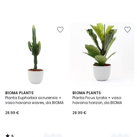
5
2
BIOMA PLANTS
2
BIOMA PLANTS
/
Planta Euphorbia acrurensis +
Planta Ficus lyrata + vaso
Cores
Cores
5
vaso havana waves, da BIOMA
havana horizon, da BIOMA
28.99 €
28.99 €
5