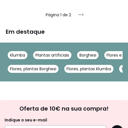
Página 1 de 2
Em destaque
Klumba
Plantas artificiais
Borghesi
Flores e fr
Flores, plantas Borghesi
Flores, plantas Klumba
Vas
Newsletter
Oferta de 10€ na sua compra!
Indique o seu e-mail