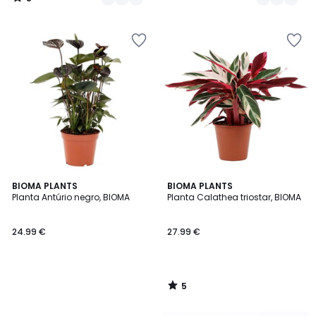
/
5
5
BIOMA PLANTS
BIOMA PLANTS
/
Planta Antúrio negro, BIOMA
Planta Calathea triostar, BIOMA
5
24.99 €
27.99 €
5
/
5