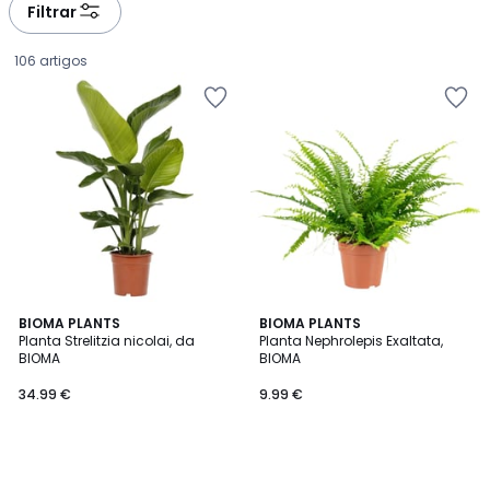
Filtrar
106 artigos
BIOMA PLANTS
BIOMA PLANTS
Planta Strelitzia nicolai, da
Planta Nephrolepis Exaltata,
BIOMA
BIOMA
34.99
34.99 €
9.99 €
€.