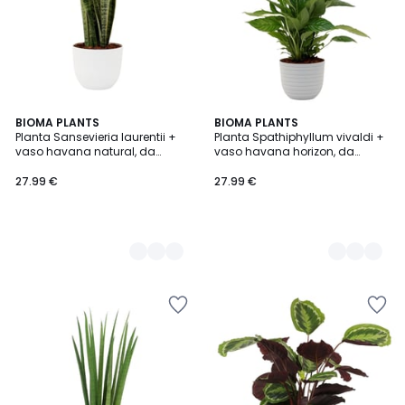
2
BIOMA PLANTS
2
BIOMA PLANTS
Planta Sansevieria laurentii +
Planta Spathiphyllum vivaldi +
Cores
Cores
vaso havana natural, da
vaso havana horizon, da
BIOMA
BIOMA
27.99 €
27.99 €