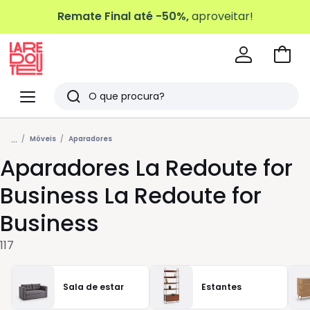
Remate Final até -50%,
aproveitar!
Ir
para
La
o
Redoute
Menu
Pesquisar
carri
Últimos
...
artigos
Móveis
Aparadores
Aparadores La Redoute for
vistos
Business La Redoute for
Business
117
Sala de estar
Estantes