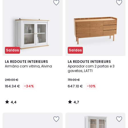
Saldos
Saldos
4,4
4,7
LA REDOUTE INTERIEURS
LA REDOUTE INTERIEURS
/ 5
/ 5
Armário com vitrina, Alvina
Aparador com 2 portas e 3
gavetas, LATTI
249.00 €
719.00 €
164.34 €
-34%
647.10 €
-10%
4,4
4,7
/
/
5
5