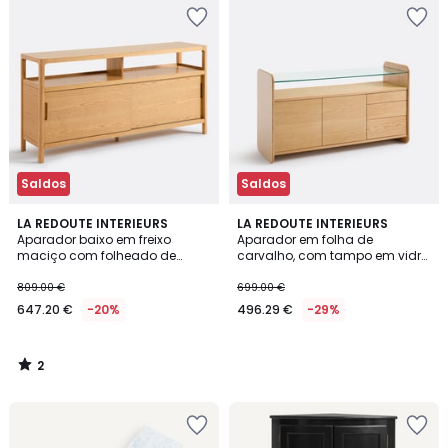
Saldos
Saldos
2
LA REDOUTE INTERIEURS
LA REDOUTE INTERIEURS
/
Aparador baixo em freixo
Aparador em folha de
5
maciço com folheado de
carvalho, com tampo em vidro
carvalho, 2 portas, 1 nicho,
temperado, 2 portas e 3
TRESS
gavetas, ERICSON
809.00 €
699.00 €
647.20 €
-20%
496.29 €
-29%
2
/
5