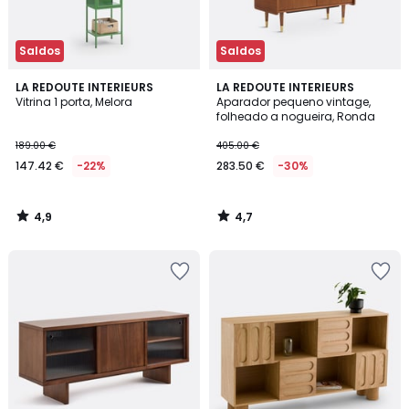
Saldos
Saldos
4,9
4,7
LA REDOUTE INTERIEURS
LA REDOUTE INTERIEURS
/ 5
/ 5
Vitrina 1 porta, Melora
Aparador pequeno vintage,
folheado a nogueira, Ronda
189.00 €
405.00 €
147.42 €
-22%
283.50 €
-30%
4,9
4,7
/
/
5
5