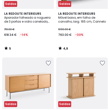
Saldos
Saldos
5
4,9
LA REDOUTE INTERIEURS
LA REDOUTE INTERIEURS
/
/ 5
Aparador folheado a nogueira
Móvel baixo, em folha de
5
de 3 portas e vidro canelado,
carvalho, larg. 165 cm, Cannelo
Dello
719.00 €
1090.00 €
618.34 €
-14%
763.00 €
-30%
5
4,9
/
/
5
5
Saldos
Saldos