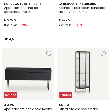
4,5
LA REDOUTE INTERIEURS
LA REDOUTE INTERIEURS
/ 5
Aparador em folha de
Aparador baixo com folheado
carvalho, Noyeto
de carvalho, ABAC
1079.00 €
349.00 €
852.41 €
-21%
275.71 €
-21%
4,5
/
5
Saldos
Saldos
4,4
4,6
AM.PM
AM.PM
/ 5
/ 5
Aparador em aço e pele, Réalto
Cristaleira em aço e vidro,