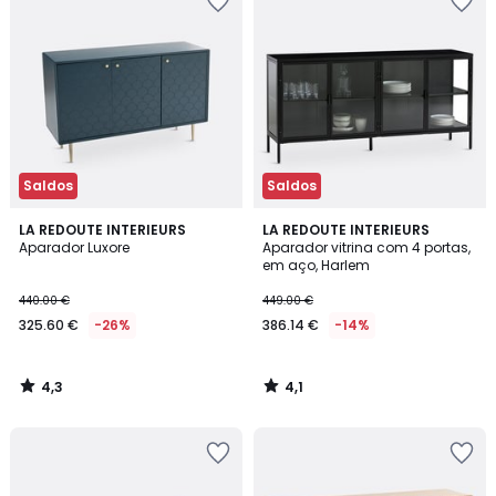
Saldos
Saldos
4,3
4,1
LA REDOUTE INTERIEURS
LA REDOUTE INTERIEURS
/ 5
/ 5
Aparador Luxore
Aparador vitrina com 4 portas,
em aço, Harlem
440.00 €
449.00 €
325.60 €
-26%
386.14 €
-14%
4,3
4,1
/
/
5
5