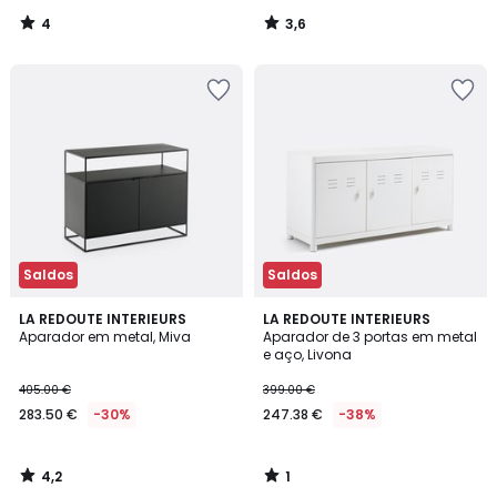
4
3,6
/
/
5
5
Saldos
Saldos
4,2
1
LA REDOUTE INTERIEURS
LA REDOUTE INTERIEURS
/ 5
/
Aparador em metal, Miva
Aparador de 3 portas em metal
5
e aço, Livona
405.00 €
399.00 €
283.50 €
-30%
247.38 €
-38%
4,2
1
/
/