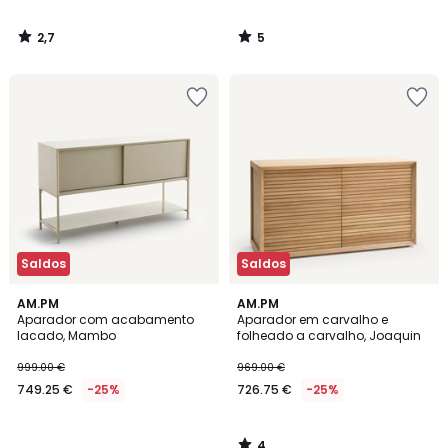
2,7
5
/
/
5
5
Saldos
Saldos
4
AM.PM
AM.PM
/
Aparador com acabamento
Aparador em carvalho e
5
lacado, Mambo
folheado a carvalho, Joaquin
999.00 €
969.00 €
749.25 €
-25%
726.75 €
-25%
4