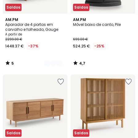
Saldos
Saldos
5
4,7
2
AM.PM
AM.PM
/
/ 5
Aparador de 4 portas em
Móvel baixo de canto, Pile
Cores
5
carvalho e folheado, Gouge
A partir de
2299.00 €
699.00 €
1448.37 €
-37%
524.25 €
-25%
5
4,7
/
/
5
5
Saldos
Saldos