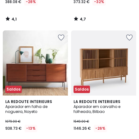
388.08 €
-28%
373.32 €
-32%
4,1
4,7
/
/
5
5
Saldos
Saldos
4
3,6
LA REDOUTE INTERIEURS
LA REDOUTE INTERIEURS
/
/ 5
Aparador em folha de
Aparador em carvalho e
5
nogueira, Noyeto
folheado, Bilbao
1079.00 €
1549.00 €
938.73 €
-13%
1146.26 €
-26%