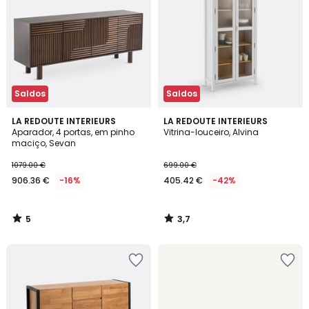
Saldos
Saldos
5
3,7
LA REDOUTE INTERIEURS
LA REDOUTE INTERIEURS
/
/ 5
Aparador, 4 portas, em pinho
Vitrina-louceiro, Alvina
5
maciço, Sevan
1079.00 €
699.00 €
906.36 €
-16%
405.42 €
-42%
5
3,7
/
/
5
5