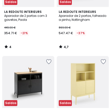
Saldos
Saldos
4
4,7
LA REDOUTE INTERIEURS
LA REDOUTE INTERIEURS
/
/ 5
Aparador de 2 portas com 3
Aparador de 2 portas, folheado
5
gavetas, Paola
a pinho, Nottingham
449.00 €
869.00 €
354.71 €
-21%
547.47 €
-37%
4
4,7
/
/
5
5
Saldos
Saldos