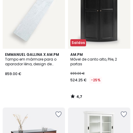
Saldos
4,7
EMMANUEL GALLINA X AM.PM
AM.PM
/ 5
Tampo em mármore para o
Móvel de canto alto, Pile, 2
aparador Iéna, design de
portas
Emmanuel Gallina
859.00 €
699.00 €
524.25 €
-25%
4,7
/
5