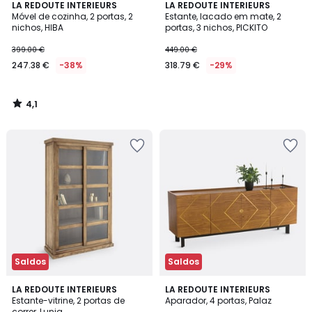
4,1
LA REDOUTE INTERIEURS
LA REDOUTE INTERIEURS
/ 5
Móvel de cozinha, 2 portas, 2
Estante, lacado em mate, 2
nichos, HIBA
portas, 3 nichos, PICKITO
399.00 €
449.00 €
247.38 €
-38%
318.79 €
-29%
4,1
/
5
Saldos
Saldos
4,4
4,7
2
LA REDOUTE INTERIEURS
LA REDOUTE INTERIEURS
/ 5
/ 5
Estante-vitrine, 2 portas de
Aparador, 4 portas, Palaz
Cores
correr, Lunja