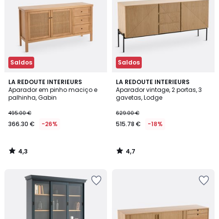
Saldos
Saldos
4,3
4,7
LA REDOUTE INTERIEURS
LA REDOUTE INTERIEURS
/ 5
/ 5
Aparador em pinho maciço e
Aparador vintage, 2 portas, 3
palhinha, Gabin
gavetas, Lodge
495.00 €
629.00 €
366.30 €
-26%
515.78 €
-18%
4,3
4,7
/
/
5
5