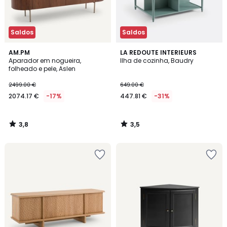
Saldos
Saldos
3,8
3,5
AM.PM
LA REDOUTE INTERIEURS
/ 5
/ 5
Aparador em nogueira,
Ilha de cozinha, Baudry
folheado e pele, Aslen
2499.00 €
649.00 €
2074.17 €
-17%
447.81 €
-31%
3,8
3,5
/
/
5
5