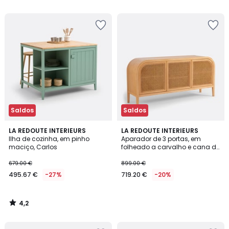
5
5
Saldos
Saldos
4,2
LA REDOUTE INTERIEURS
LA REDOUTE INTERIEURS
/ 5
Ilha de cozinha, em pinho
Aparador de 3 portas, em
maciço, Carlos
folheado a carvalho e cana de
rattan, MADARA
679.00 €
899.00 €
495.67 €
-27%
719.20 €
-20%
4,2
/
5