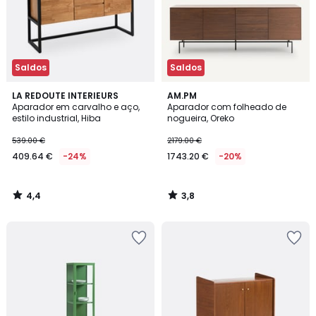
Saldos
Saldos
4,4
3,8
LA REDOUTE INTERIEURS
AM.PM
/ 5
/ 5
Aparador em carvalho e aço,
Aparador com folheado de
estilo industrial, Hiba
nogueira, Oreko
539.00 €
2179.00 €
409.64 €
-24%
1743.20 €
-20%
4,4
3,8
/
/
5
5