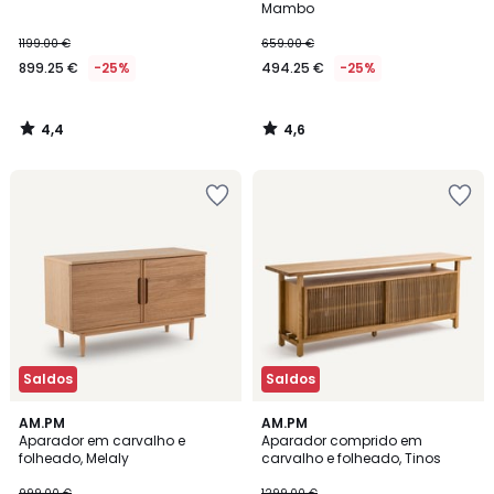
Mambo
1199.00 €
659.00 €
899.25 €
-25%
494.25 €
-25%
4,4
4,6
/
/
5
5
Saldos
Saldos
4,7
5
AM.PM
AM.PM
/ 5
/
Aparador em carvalho e
Aparador comprido em
5
folheado, Melaly
carvalho e folheado, Tinos
999.00 €
1299.00 €