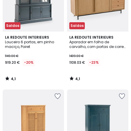
Saldos
Saldos
4,1
4,1
LA REDOUTE INTERIEURS
LA REDOUTE INTERIEURS
/ 5
/ 5
Louceiro 6 portas, em pinho
Aparador em folha de
maciço, Poiret
carvalho, com portas de correr,
Strio
1149.00 €
1439.00 €
919.20 €
-20%
1108.03 €
-23%
4,1
4,1
/
/
5
5