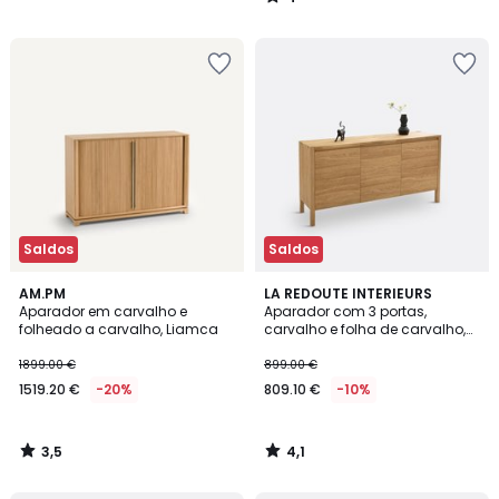
/
5
Saldos
Saldos
3,5
4,1
AM.PM
LA REDOUTE INTERIEURS
/ 5
/ 5
Aparador em carvalho e
Aparador com 3 portas,
folheado a carvalho, Liamca
carvalho e folha de carvalho,
ADÉLITA
1899.00 €
899.00 €
1519.20 €
-20%
809.10 €
-10%
3,5
4,1
/
/
5
5