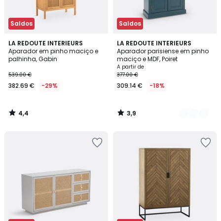
Saldos
Saldos
4,4
3,9
LA REDOUTE INTERIEURS
2
LA REDOUTE INTERIEURS
/ 5
/ 5
Aparador em pinho maciço e
Aparador parisiense em pinho
Cores
palhinha, Gabin
maciço e MDF, Poiret
A partir de
539.00 €
377.00 €
382.69 €
-29%
309.14 €
-18%
4,4
3,9
/
/
5
5