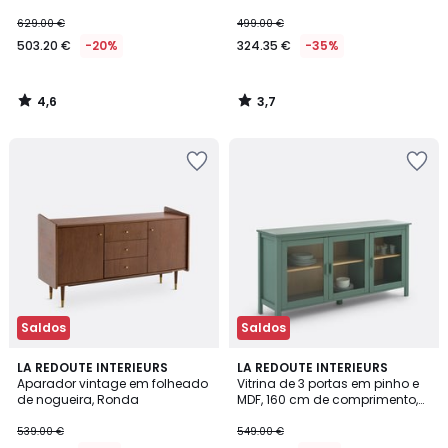
503.20
629.00 €
499.00 €
€
503.20 €
-20%
324.35 €
-35%
em
vez
de
4,6
3,7
629.00
/
/
5
5
€
20%
de
desconto
aplicado.
Saldos
Saldos
4,1
4,7
LA REDOUTE INTERIEURS
LA REDOUTE INTERIEURS
/ 5
/ 5
Aparador vintage em folheado
Vitrina de 3 portas em pinho e
de nogueira, Ronda
MDF, 160 cm de comprimento,
Alvina
539.00 €
549.00 €