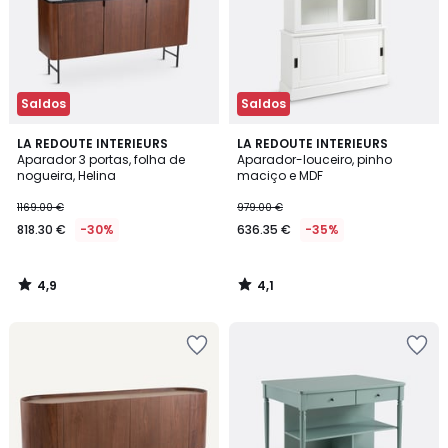
Saldos
Saldos
4,9
4,1
LA REDOUTE INTERIEURS
LA REDOUTE INTERIEURS
/ 5
/ 5
Aparador 3 portas, folha de
Aparador-louceiro, pinho
nogueira, Helina
maciço e MDF
1169.00 €
979.00 €
818.30 €
-30%
636.35 €
-35%
4,9
4,1
/
/
5
5