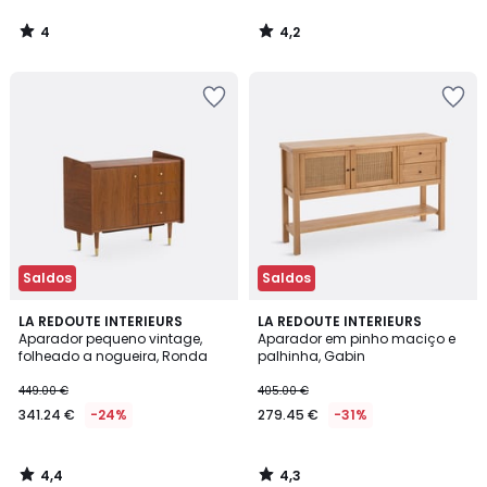
4
4,2
/
/
5
5
Saldos
Saldos
4,4
4,3
LA REDOUTE INTERIEURS
LA REDOUTE INTERIEURS
/ 5
/ 5
Aparador pequeno vintage,
Aparador em pinho maciço e
folheado a nogueira, Ronda
palhinha, Gabin
449.00 €
405.00 €
341.24 €
-24%
279.45 €
-31%
4,4
4,3
/
/