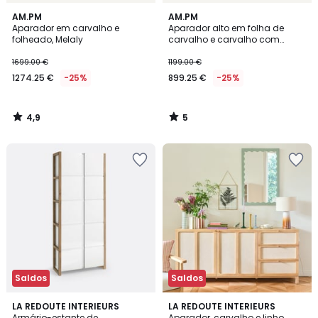
4,9
5
AM.PM
AM.PM
/ 5
/
Aparador em carvalho e
Aparador alto em folha de
5
folheado, Melaly
carvalho e carvalho com
aberturas, Tinos
1699.00 €
1199.00 €
1274.25 €
-25%
899.25 €
-25%
4,9
5
/
/
5
5
Saldos
Saldos
4,2
1
LA REDOUTE INTERIEURS
LA REDOUTE INTERIEURS
/ 5
/
Armário-estante de
Aparador, carvalho e linho,