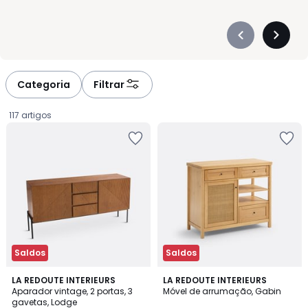
Précédent
Suivan
-
-
défiler
défiler
à
à
Categoria
Filtrar
gauche
droite
117 artigos
Saldos
Saldos
4,6
3,7
LA REDOUTE INTERIEURS
LA REDOUTE INTERIEURS
/ 5
/ 5
Aparador vintage, 2 portas, 3
Móvel de arrumação, Gabin
gavetas, Lodge