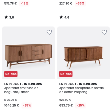
515.78 €
-18%
227.80 €
-33%
3,8
4,6
/
/
5
5
Saldos
Saldos
4
4,2
LA REDOUTE INTERIEURS
LA REDOUTE INTERIEURS
/
/ 5
Aparador em folha de
Aparador comprido, 2 portas
5
nogueira, Larsen
de correr, Wapong
1395.00 €
925.00 €
1046.25 €
-25%
693.75 €
-25%