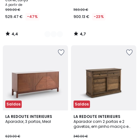
A partir de
999.00 €
1169.00 €
529.47 €
-47%
900.13 €
-23%
4,4
4,7
/
/
5
5
Saldos
Saldos
3,8
4,6
LA REDOUTE INTERIEURS
LA REDOUTE INTERIEURS
/ 5
/ 5
Aparador, 3 portas, Meol
Aparador com 2 portas e 2
gavetas, em pinho maciço e
MDF, Lunja
629.00 €
340.00 €