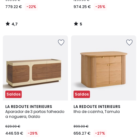
779.22 €
-22%
974.25 €
-25%
4,7
5
/
/
5
5
Saldos
Saldos
2,7
5
LA REDOUTE INTERIEURS
LA REDOUTE INTERIEURS
/ 5
/
Aparador de 3 portas folheado
Ilha de cozinha, Tamula
5
a nogueira, Galdo
629.00 €
899.00 €
446.59 €
-29%
656.27 €
-27%