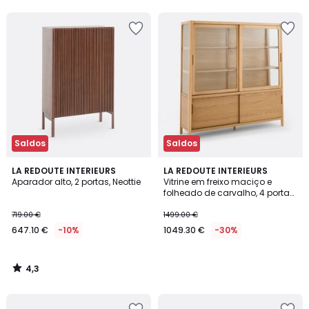
5
5
Saldos
Saldos
4,3
LA REDOUTE INTERIEURS
LA REDOUTE INTERIEURS
/ 5
Aparador alto, 2 portas, Neottie
Vitrine em freixo maciço e
folheado de carvalho, 4 portas,
altura 180 cm, Tress
719.00 €
1499.00 €
647.10 €
-10%
1049.30 €
-30%
4,3
/
5