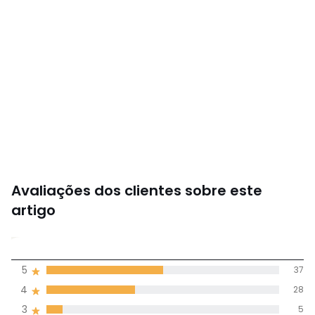
Avaliações dos clientes sobre este
artigo
4,3
5
37
(74)
média de
4
28
avaliações em
3
5