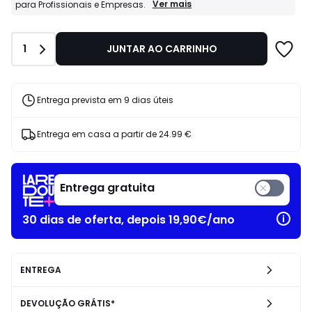
549.00
Profissionais
Ver mais
para Profissionais e Empresas.
La
€
Redoute
25%
Business:
de
Quantidade
1
JUNTAR AO CARRINHO
Condições
desconto
especiais
aplicado.
para
Profissionais
e
Entrega prevista em 9 dias úteis
Empresas.
Entrega em casa a partir de
24.99 €
Entrega gratuita
30 dias de oferta, depois 19,90€/ano
ENTREGA
DEVOLUÇÃO GRÁTIS*