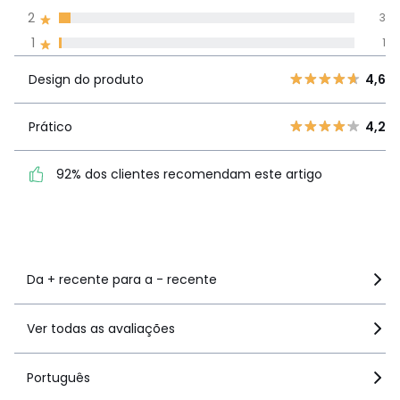
todos os idiomas
2
3
1
1
Avaliações 100% autênticas,
Design do
5
37
4,6
Design do produto
4,6
produto
4
28
3
5
Prático
4,2
Prático
4,2
2
3
92% dos clientes
1
1
92% dos clientes recomendam este artigo
recomendam este artigo
Ver mais detalhes
Da + recente para a - recente
Ver todas as avaliações
Português