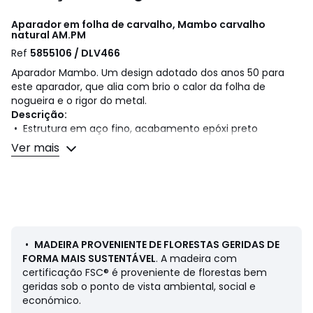
Aparador em folha de carvalho, Mambo carvalho
natural
AM.PM
Ref
5855106 / DLV466
Aparador Mambo. Um design adotado dos anos 50 para
este aparador, que alia com brio o calor da folha de
nogueira e o rigor do metal.
Descrição:
• Estrutura em aço fino, acabamento epóxi preto
• Compartimento em painéis de partículas folheados a
Ver mais
carvalho, com certificação FSC®, acabamento em
poliuretano
• Portas de correr em folha de carvalho FSC®
• 2 nichos
Dimensões:
• Largura: 120 cm
•
MADEIRA PROVENIENTE DE FLORESTAS GERIDAS DE
• Altura: 70 cm
FORMA MAIS SUSTENTÁVEL
. A madeira com
• Profundidade: 39 cm
certificação FSC® é proveniente de florestas bem
• Úteis de um nicho: Larg. 57 x alt. 32 x prof. 36 cm
geridas sob o ponto de vista ambiental, social e
económico.