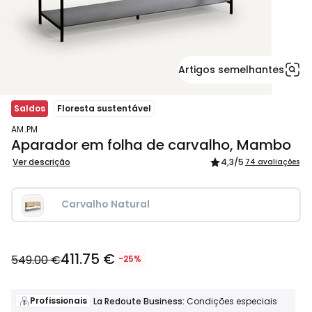
Artigos semelhantes
Saldos
Floresta sustentável
AM.PM
Aparador em folha de carvalho, Mambo
Ver descrição
4,3
/5
74 avaliações
Carvalho Natural
411.75
411.75 €
€
549.00 €
-25%
em
vez
de
Profissionais
La Redoute Business:
Condições especiais