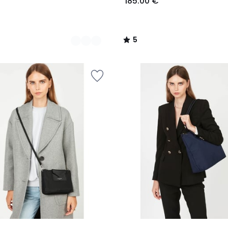
185.00 €
5
/
5