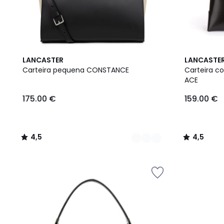
2
4,5
3
4,5
LANCASTER
LANCASTE
Cores
/ 5
Cores
/ 5
Carteira pequena CONSTANCE
Carteira c
ACE
175.00 €
159.00 €
4,5
4,5
/
/
5
5