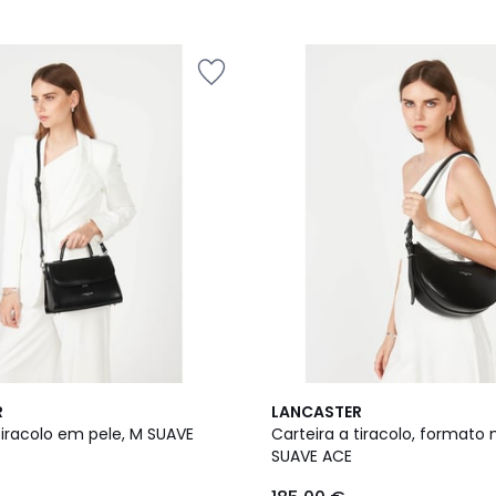
3
5
R
LANCASTER
Cores
/
tiracolo em pele, M SUAVE
Carteira a tiracolo, formato 
5
SUAVE ACE