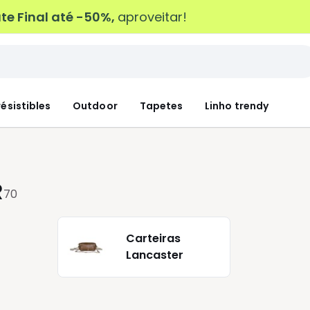
e Final até -50%,
aproveitar!
résistibles
Outdoor
Tapetes
Linho trendy
R
70
Carteiras
Lancaster