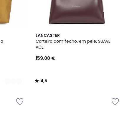
4,5
LANCASTER
/ 5
ba
Carteira com fecho, em pele, SUAVE
ACE
159.00 €
4,5
/
5