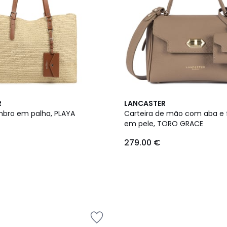
2
R
LANCASTER
Cores
bro em palha, PLAYA
Carteira de mão com aba e 
em pele, TORO GRACE
279.00 €