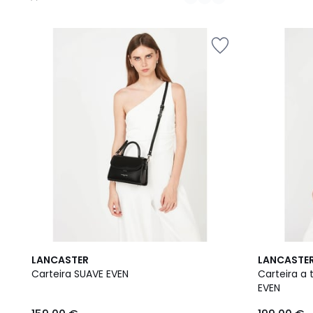
/
5
5
2
4,7
LANCASTER
LANCASTE
/
Cores
/ 5
Carteira SUAVE EVEN
Carteira a 
5
EVEN