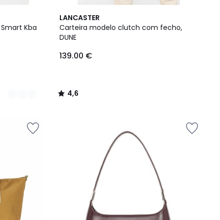
4,6
LANCASTER
/ 5
, Smart Kba
Carteira modelo clutch com fecho,
DUNE
139.00 €
4,6
/
5