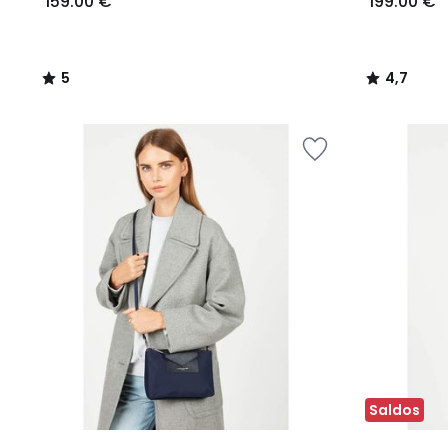
159.00 €
199.00 €
5
4,7
/
/
5
5
Saldos