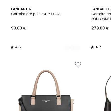
3
4,6
4,7
LANCASTER
LANCASTE
Cores
/ 5
/ 5
Carteira em pele, CITY FLORE
Carteira e
FOULONNE 
99.00
99.00 €
279.00 €
€.
4,6
4,7
/
/
5
5