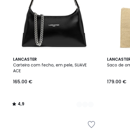
2
4,9
LANCASTER
LANCASTE
Cores
/ 5
Carteira com fecho, em pele, SUAVE
Saco de om
ACE
165.00 €
179.00 €
4,9
/
5