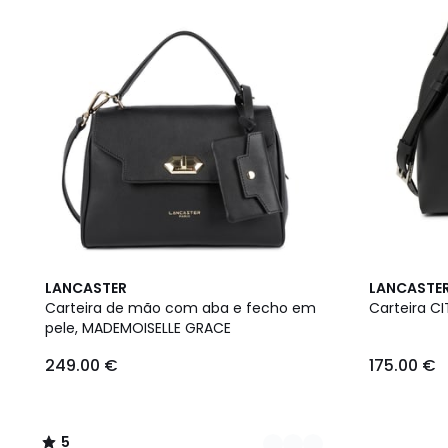
2
5
LANCASTER
LANCASTE
Cores
/
Carteira de mão com aba e fecho em
Carteira C
5
pele, MADEMOISELLE GRACE
249.00 €
175.00 €
5