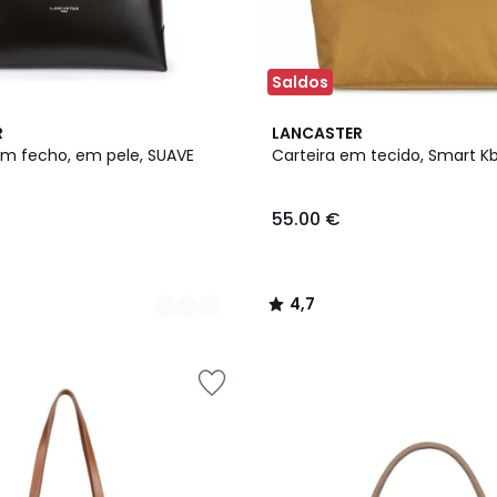
Saldos
3
4,7
R
LANCASTER
Cores
/ 5
om fecho, em pele, SUAVE
Carteira em tecido, Smart K
55.00 €
4,7
/
5