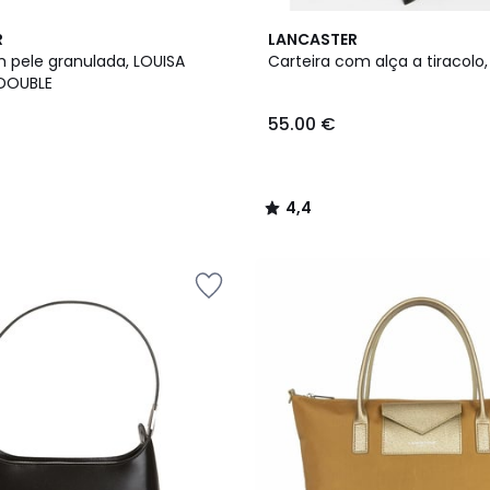
5
4,4
R
LANCASTER
Cores
/ 5
m pele granulada, LOUISA
Carteira com alça a tiracolo
DOUBLE
55.00 €
4,4
/
5