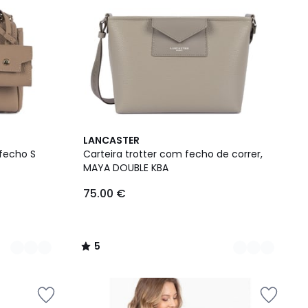
3
5
LANCASTER
Cores
/
fecho S
Carteira trotter com fecho de correr,
5
MAYA DOUBLE KBA
75.00 €
5
/
5