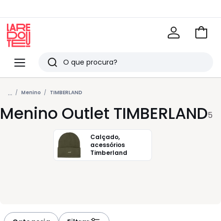
Ir
para
La
o
Redoute
Menu
Pesquisar
carri
Últimos
...
artigos
Menino
TIMBERLAND
Menino Outlet TIMBERLAND
vistos
5
Calçado,
acessórios
Timberland