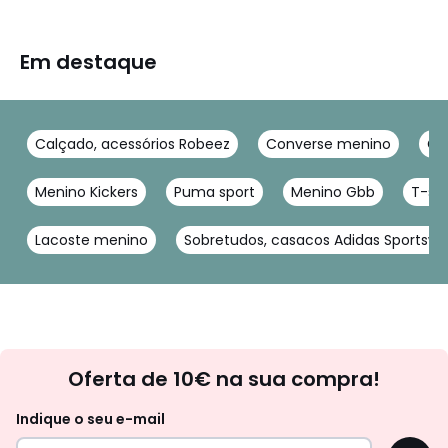
Em destaque
Calçado, acessórios Robeez
Converse menino
Ge
Menino Kickers
Puma sport
Menino Gbb
T-shi
Lacoste menino
Sobretudos, casacos Adidas Sportswe
Newsletter
Oferta de 10€ na sua compra!
Indique o seu e-mail
OK