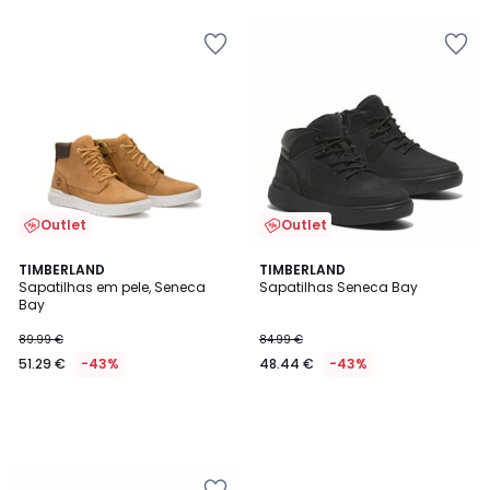
€
43%
de
desconto
aplicado.
Outlet
Outlet
TIMBERLAND
TIMBERLAND
Sapatilhas em pele, Seneca
Sapatilhas Seneca Bay
Bay
89.99 €
84.99 €
51.29 €
-43%
48.44 €
-43%