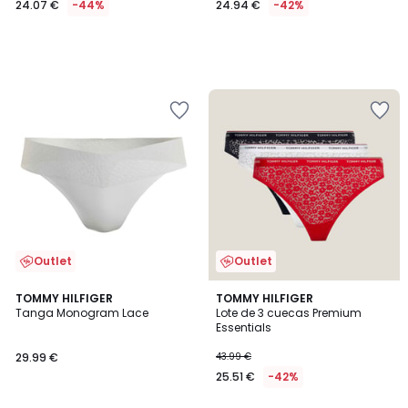
24.07 €
-44%
24.94 €
-42%
em
vez
de
42.99
€
44%
de
desconto
aplicado.
Outlet
Outlet
5
TOMMY HILFIGER
TOMMY HILFIGER
/
Tanga Monogram Lace
Lote de 3 cuecas Premium
5
Essentials
29.99 €
43.99 €
25.51 €
-42%