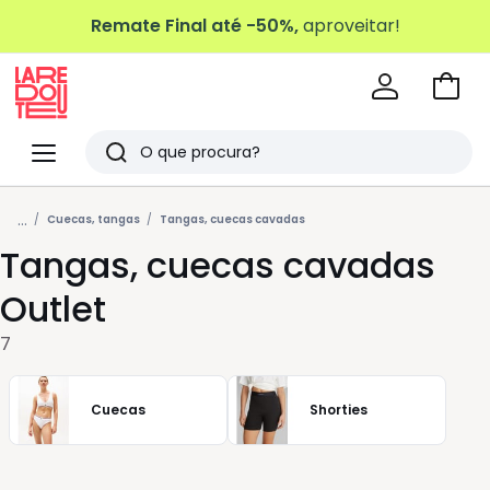
Remate Final até -50%,
aproveitar!
Ir
para
La
o
Redoute
Menu
Pesquisar
carri
Últimos
...
artigos
Cuecas, tangas
Tangas, cuecas cavadas
Tangas, cuecas cavadas
vistos
Outlet
7
Cuecas
Shorties