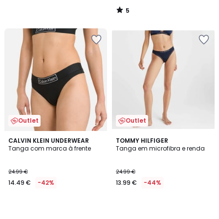
5
/
5
Outlet
Outlet
CALVIN KLEIN UNDERWEAR
TOMMY HILFIGER
Tanga com marca à frente
Tanga em microfibra e renda
24.99 €
24.99 €
14.49 €
-42%
13.99 €
-44%