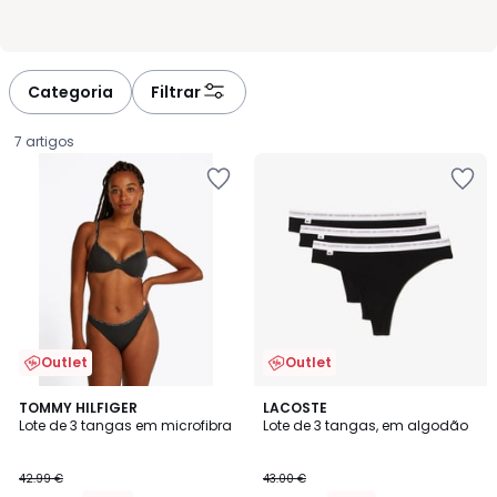
Categoria
Filtrar
7 artigos
Outlet
Outlet
TOMMY HILFIGER
LACOSTE
Lote de 3 tangas em microfibra
Lote de 3 tangas, em algodão
24.07
42.99 €
43.00 €
€