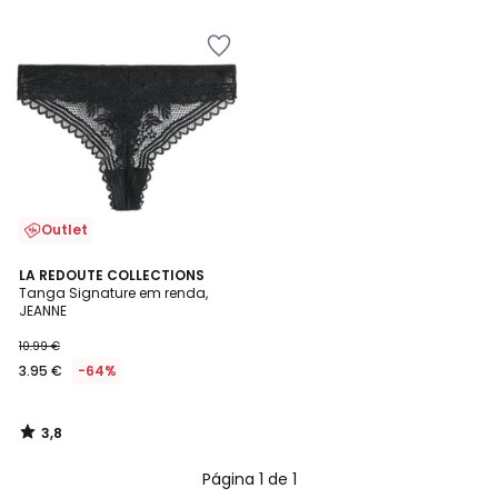
Outlet
3,8
LA REDOUTE COLLECTIONS
/ 5
Tanga Signature em renda,
JEANNE
10.99 €
3.95 €
-64%
3,8
/
5
Página 1 de 1