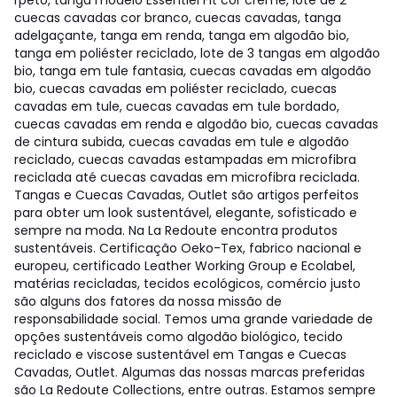
rpeto, tanga modelo Essentiel Fit cor creme, lote de 2
cuecas cavadas cor branco, cuecas cavadas, tanga
adelgaçante, tanga em renda, tanga em algodão bio,
tanga em poliéster reciclado, lote de 3 tangas em algodão
bio, tanga em tule fantasia, cuecas cavadas em algodão
bio, cuecas cavadas em poliéster reciclado, cuecas
cavadas em tule, cuecas cavadas em tule bordado,
cuecas cavadas em renda e algodão bio, cuecas cavadas
de cintura subida, cuecas cavadas em tule e algodão
reciclado, cuecas cavadas estampadas em microfibra
reciclada até cuecas cavadas em microfibra reciclada.
Tangas e Cuecas Cavadas, Outlet são artigos perfeitos
para obter um look sustentável, elegante, sofisticado e
sempre na moda. Na La Redoute encontra produtos
sustentáveis. Certificação Oeko-Tex, fabrico nacional e
europeu, certificado Leather Working Group e Ecolabel,
matérias recicladas, tecidos ecológicos, comércio justo
são alguns dos fatores da nossa missão de
responsabilidade social. Temos uma grande variedade de
opções sustentáveis como algodão biológico, tecido
reciclado e viscose sustentável em Tangas e Cuecas
Cavadas, Outlet. Algumas das nossas marcas preferidas
são La Redoute Collections, entre outras. Estamos sempre