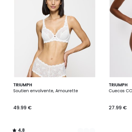
5
4,8
2
TRIUMPH
TRIUMPH
Cores
/ 5
Cores
Soutien envolvente, Amourette
Cuecas C
49.99 €
27.99 €
4,8