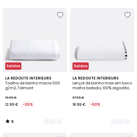
Saldos
Saldos
5
3
LA REDOUTE INTERIEURS
3
LA REDOUTE INTERIEURS
/
Toalha de banho macia 500
Lençol de banho maxi em turco
Cores
Cores
5
g/m2, Talmont
malha borboto, 100% algodão
reciclado, TIZNIT
19.99 €
37.99 €
12.99 €
-35%
18.99 €
-50%
5
/
5