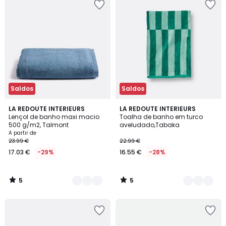
Saldos
Saldos
5
5
2
LA REDOUTE INTERIEURS
2
LA REDOUTE INTERIEURS
/
/
Lençol de banho maxi macio
Toalha de banho em turco
Cores
Cores
5
5
500 g/m2, Talmont
aveludado,Tabaka
A partir de
23.99 €
22.99 €
17.03 €
-29%
16.55 €
-28%
5
5
/
/
5
5