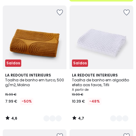
5
Saldos
Saldos
4,6
4,7
5
LA REDOUTE INTERIEURS
6
LA REDOUTE INTERIEURS
/ 5
/ 5
Toalha de banho em turco, 500
Toalha de banho em algodão
Cores
Cores
g/m2, Molina
efeito aos favos, Tifli
A partir de
15.99 €
19.99 €
7.99 €
-50%
10.39 €
-48%
4,6
4,7
/
/
5
5