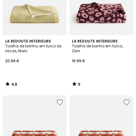
4,6
5
LA REDOUTE INTERIEURS
LA REDOUTE INTERIEURS
/ 5
/
Toalha de banho, em turco às
Toalha de banho em turco,
5
riscas, Malo
Zani
20.99 €
19.99 €
4,6
5
/
/
5
5