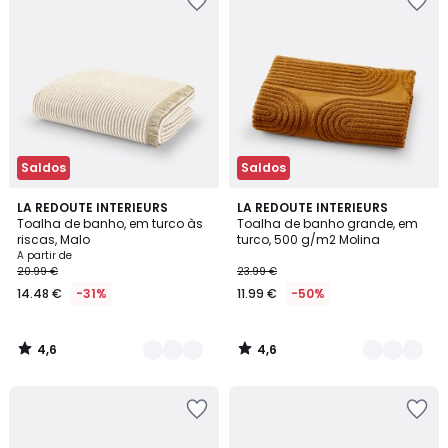
Saldos
Saldos
4,6
4,6
4
LA REDOUTE INTERIEURS
5
LA REDOUTE INTERIEURS
/ 5
/ 5
Toalha de banho, em turco às
Toalha de banho grande, em
Cores
Cores
riscas, Malo
turco, 500 g/m2 Molina
A partir de
20.99 €
23.99 €
14.48 €
-31%
11.99 €
-50%
4,6
4,6
/
/
5
5