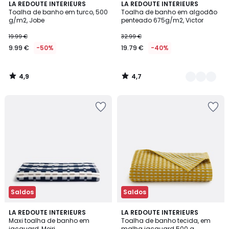
4,9
4,7
LA REDOUTE INTERIEURS
6
LA REDOUTE INTERIEURS
/ 5
/ 5
Toalha de banho em turco, 500
Toalha de banho em algodão
Cores
g/m2, Jobe
penteado 675g/m2, Victor
19.99 €
32.99 €
9.99 €
-50%
19.79 €
-40%
4,9
4,7
/
/
5
5
Saldos
Saldos
LA REDOUTE INTERIEURS
LA REDOUTE INTERIEURS
Maxi toalha de banho em
Toalha de banho tecida, em
jacquard, Meiri
malha jacquard 500 g,