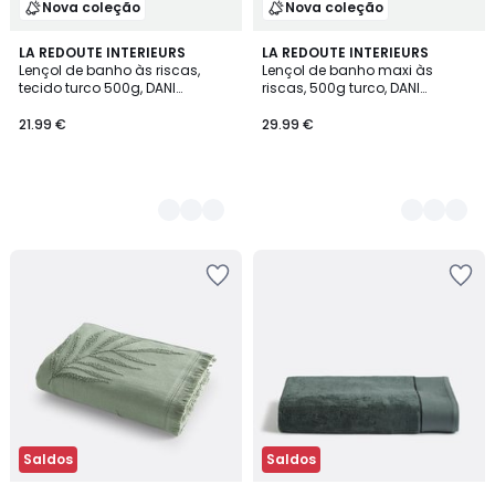
Nova coleção
Nova coleção
2
LA REDOUTE INTERIEURS
2
LA REDOUTE INTERIEURS
Lençol de banho às riscas,
Lençol de banho maxi às
Cores
Cores
tecido turco 500g, DANI
riscas, 500g turco, DANI
BICOLORE
BICOLORE
21.99 €
29.99 €
Saldos
Saldos