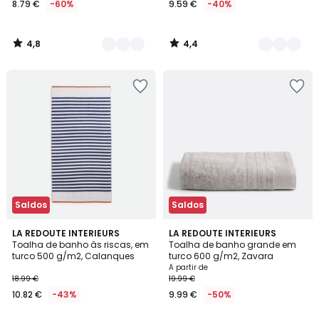
8.79 €
-60%
9.59 €
-40%
partir
de
8.79
4,8
4,4
€
/
/
5
5
em
vez
de
21.99
€
60%
de
desconto
aplicado.
Saldos
Saldos
4,1
4,4
LA REDOUTE INTERIEURS
18
LA REDOUTE INTERIEURS
/ 5
/ 5
Toalha de banho às riscas, em
Toalha de banho grande em
Cores
turco 500 g/m2, Calanques
turco 600 g/m2, Zavara
A partir de
18.99 €
19.99 €
10.82 €
-43%
9.99 €
-50%