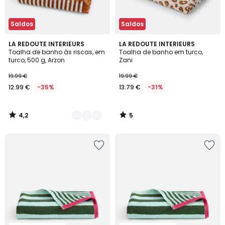
Saldos
Saldos
4,2
5
3
LA REDOUTE INTERIEURS
LA REDOUTE INTERIEURS
/ 5
/
Toalha de banho às riscas, em
Toalha de banho em turco,
Cores
5
turco, 500 g, Arzon
Zani
19.99 €
19.99 €
12.99 €
-35%
13.79 €
-31%
4,2
5
/
/
5
5