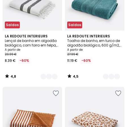
Saldos
Saldos
4,8
4,5
3
LA REDOUTE INTERIEURS
9
LA REDOUTE INTERIEURS
/ 5
/ 5
Lençol de banho em algodão
Toalha de banho, em turco de
Cores
Cores
biológico, com forro em felpa,
algodão biológico, 600 g/m2,
ANTALYA
Ismo
A partir de
A partir de
20.99 €
27.99 €
8.39 €
-60%
11.19 €
-60%
4,8
4,5
/
/
5
5