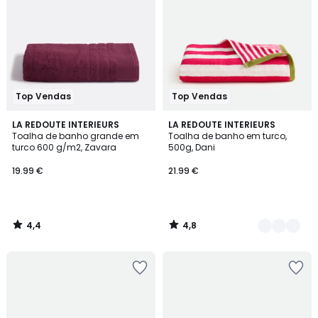
Top Vendas
Top Vendas
4,4
4,8
LA REDOUTE INTERIEURS
3
LA REDOUTE INTERIEURS
/ 5
/ 5
Toalha de banho grande em
Toalha de banho em turco,
Cores
turco 600 g/m2, Zavara
500g, Dani
19.99 €
21.99 €
4,4
4,8
/
/
5
5