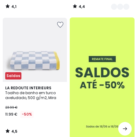
4,1
4,4
/
/
5
5
até
-50%
Saldos
4,5
LA REDOUTE INTERIEURS
/ 5
Toalha de banho em turco
aveludado, 500 g/m2, Mira
23.99 €
11.99 €
-50%
4,5
/