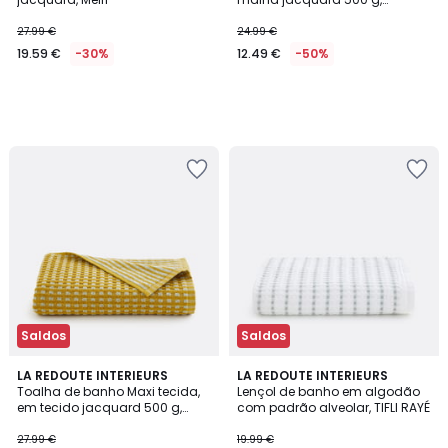
GRANNA
27.99 €
24.99 €
19.59 €
-30%
12.49 €
-50%
Saldos
Saldos
5
LA REDOUTE INTERIEURS
LA REDOUTE INTERIEURS
/
Toalha de banho Maxi tecida,
Lençol de banho em algodão
5
em tecido jacquard 500 g,
com padrão alveolar, TIFLI RAYÉ
GRANNA
27.99 €
19.99 €