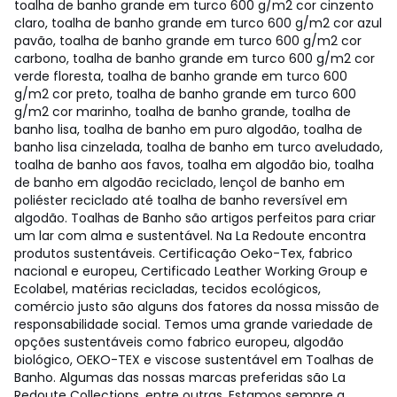
toalha de banho grande em turco 600 g/m2 cor cinzento
claro, toalha de banho grande em turco 600 g/m2 cor azul
pavão, toalha de banho grande em turco 600 g/m2 cor
carbono, toalha de banho grande em turco 600 g/m2 cor
verde floresta, toalha de banho grande em turco 600
g/m2 cor preto, toalha de banho grande em turco 600
g/m2 cor marinho, toalha de banho grande, toalha de
banho lisa, toalha de banho em puro algodão, toalha de
banho lisa cinzelada, toalha de banho em turco aveludado,
toalha de banho aos favos, toalha em algodão bio, toalha
de banho em algodão reciclado, lençol de banho em
poliéster reciclado até toalha de banho reversível em
algodão. Toalhas de Banho são artigos perfeitos para criar
um lar com alma e sustentável. Na La Redoute encontra
produtos sustentáveis. Certificação Oeko-Tex, fabrico
nacional e europeu, Certificado Leather Working Group e
Ecolabel, matérias recicladas, tecidos ecológicos,
comércio justo são alguns dos fatores da nossa missão de
responsabilidade social. Temos uma grande variedade de
opções sustentáveis como fabrico europeu, algodão
biológico, OEKO-TEX e viscose sustentável em Toalhas de
Banho. Algumas das nossas marcas preferidas são La
Redoute Collections, entre outras. Estamos sempre a