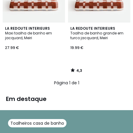
4,3
LA REDOUTE INTERIEURS
LA REDOUTE INTERIEURS
/ 5
Maxi toalha de banho em
Toalha de banho grande em
jacquard, Meiri
turco jacquard, Meiri
27.99 €
19.99 €
4,3
/
5
Página 1 de 1
Em destaque
Toalheiros casa de banho