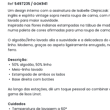
Ref
5497235 / GOK941
Um design interno com a assinatura de Isabelle Olejnicza
inglês e espírito vintage sopra nesta roupa de cama, com 
lavado para maior suavidade.
Inspirada nas flores indianas estampadas na tábua de mad
numa paleta de cores afirmadas para uma roupa de cama
O algodão/linho lavado alia a suavidade e a delicadeza do
linho. Moderno, graças ao aspeto ligeiramente enrugado, n
ferro.
Descrição:
• 50% algodão, 50% linho
• Meio-linho lavado
• Estampada de ambos os lados
• Base direita com botões
Ao longo das estações, dê um toque pessoal ao combinar
gama de lisos Linot.
Cuidados
• Temperatura de lavagem a 60°