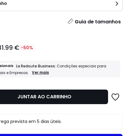
nho
idade
Guia de tamanhos
31.99 €
-50%
sionais
La Redoute Business:
Condições especiais para
Profissionais
Ver mais
nais e Empresas.
La
Redoute
Business:
Condições
JUNTAR AO CARRINHO
especiais
para
Profissionais
e
Empresas.
o
rega prevista em 5 dias úteis.