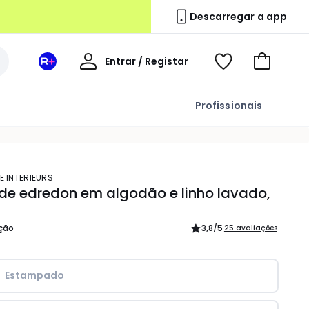
Descarregar a app
A
Entrar / Registar
Espaço
Voir
Ir
minha
La
ma
para
conta
Redoute
wishlist
o
Profissionais
+
carrinho
E INTERIEURS
de edredon em algodão e linho lavado,
ição
3,8
/5
25 avaliações
Estampado