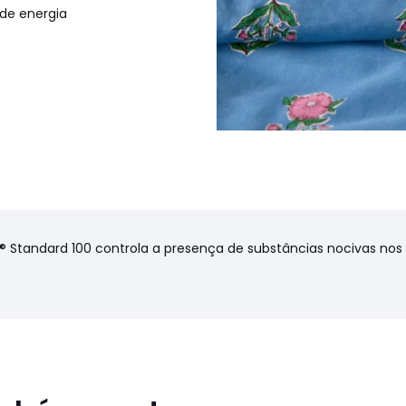
de energia
cas ambientais
X® Standard 100 controla a presença de substâncias nocivas no
onfeção): Paquistão
cm (Cama 140 cm), 240 x 220
)