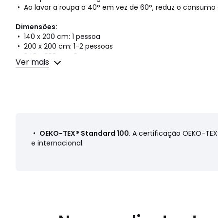
• Ao lavar a roupa a 40° em vez de 60°, reduz o consumo 
Dimensões:
• 140 x 200 cm: 1 pessoa
• 200 x 200 cm: 1-2 pessoas
• 240 x 220 cm: 2 pessoas
Ver mais
• 260 x 240 cm: 2 pessoas
Ficha de produto relativa às qualidades e característi
•
OEKO-TEX® Standard 100
. A certificação OEKO-TE
• Origem do fabrico (tecelagem, tingimento, impressão, c
e internacional.
Cores
Estampado
Tamanhos
140 x 200 cm (Cama 90/100 cm), 200 x 200 
cm (Cama 140/160 cm), 260 x 240 cm (Cama 160/180 cm