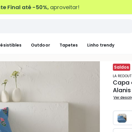
e Final até -50%,
aproveitar!
résistibles
Outdoor
Tapetes
Linho trendy
Saldos
LA REDOUT
Capa 
Alanis
Ver descr