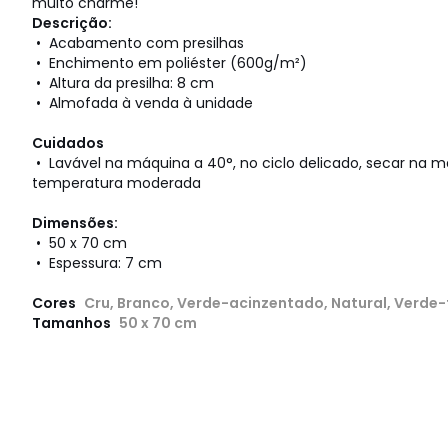
muito charme!
Descrição:
• Acabamento com presilhas
• Enchimento em poliéster (600g/m²)
• Altura da presilha: 8 cm
• Almofada à venda à unidade
Cuidados
• Lavável na máquina a 40°, no ciclo delicado, secar na
temperatura moderada
Dimensões:
• ‬‪50 x 70 cm
• Espessura: 7 cm
Cores
Cru, Branco, Verde-acinzentado, Natural, Verde-
Tamanhos
50 x 70 cm