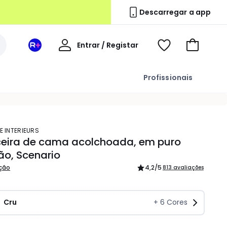
Descarregar a app
A
Entrar / Registar
Espaço
Voir
Ir
minha
La
ma
para
conta
Redoute
wishlist
o
Profissionais
+
carrinho
E INTERIEURS
eira de cama acolchoada, em puro
ão, Scenario
ição
4,2
/5
813 avaliações
Cru
+
6
Cores