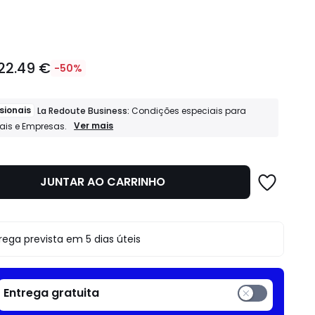
idade
22.49 €
-50%
sionais
La Redoute Business:
Condições especiais para
Profissionais
Ver mais
nais e Empresas.
La
Redoute
Business:
Condições
JUNTAR AO CARRINHO
o
especiais
para
Profissionais
e
Empresas.
rega prevista em 5 dias úteis
Entrega gratuita