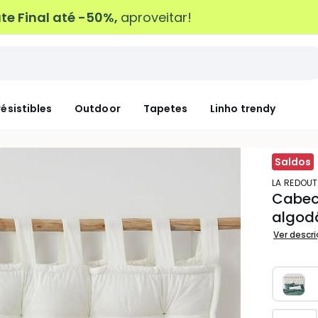
e Final até -50%,
aproveitar!
résistibles
Outdoor
Tapetes
Linho trendy
Saldos
LA REDOUT
Cabec
algod
Ver descr