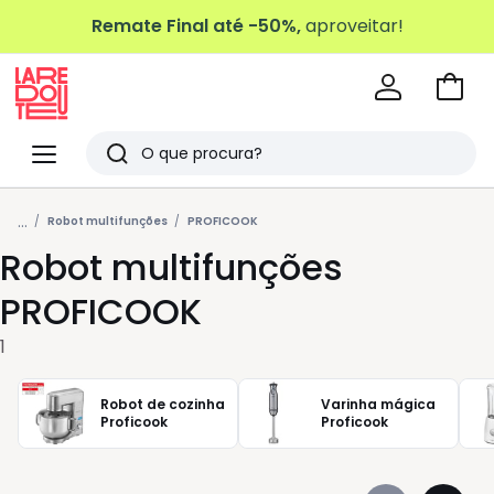
Remate Final até -50%,
aproveitar!
Ir
para
La
o
Redoute
Menu
Pesquisar
carri
Últimos
...
artigos
Robot multifunções
PROFICOOK
Robot multifunções
vistos
PROFICOOK
1
Robot de cozinha
Varinha mágica
Proficook
Proficook