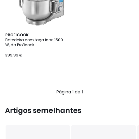
PROFICOOK
Batedeira com taça inox, 1500
W, da Proficook
399.99
399.99 €
€.
Página 1 de 1
Artigos semelhantes