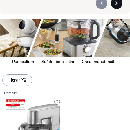
Précédent
Suivan
-
-
défiler
défiler
à
à
gauche
droite
Puericultura
Saúde, bem-estar
Casa, manutenção
Filtrar
1 article