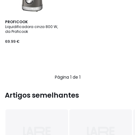
PROFICOOK
Liquidificadora cinza 800 W,
da Proficook
69.99
69.99 €
€.
Página 1 de 1
Artigos semelhantes