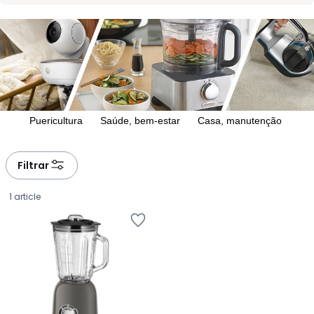
défiler
défiler
à
à
gauche
droite
Puericultura
Saúde, bem-estar
Casa, manutenção
Filtrar
1 article