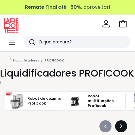
Remate Final até -50%,
aproveitar!
Ir
para
La
o
Redoute
Menu
Pesquisar
carri
Últimos
...
artigos
Liquidificadores
PROFICOOK
Liquidificadores PROFICOOK
vistos
1
Robot
Robot de cozinha
multifunções
Proficook
Proficook
Précédent
Suivan
-
-