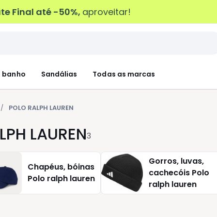
e Final até -50%,
aproveitar!
 banho
Sandálias
Todas as marcas
POLO RALPH LAUREN
LPH LAUREN
3
Gorros, luvas,
Chapéus, bóinas
cachecóis Polo
Polo ralph lauren
ralph lauren