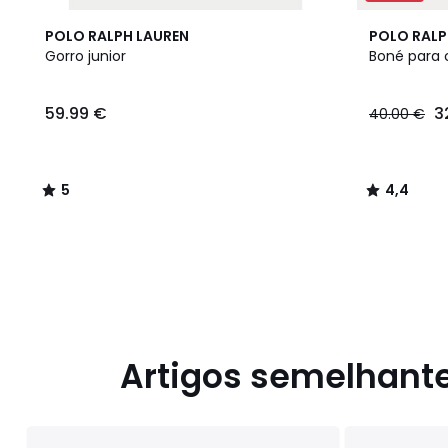
5
4,4
POLO RALPH LAUREN
POLO RALP
/
/ 5
Gorro junior
Boné para 
5
59.99
59.99 €
3
40.00 €
€.
5
4,4
/
/
5
5
Artigos semelhant