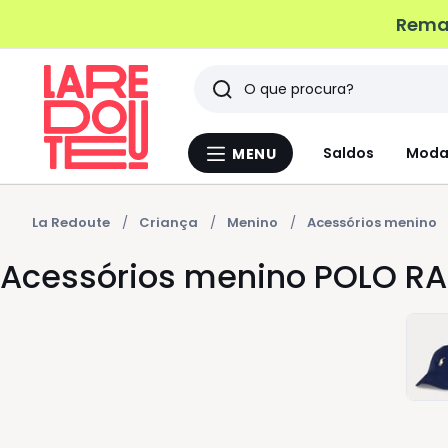
Remat
Pesquisar
Últimos
Saldos
Moda
MENU
Menu
artigos
La
Redoute
vistos
La Redoute
Criança
Menino
Acessórios menino
Acessórios menino POLO RA