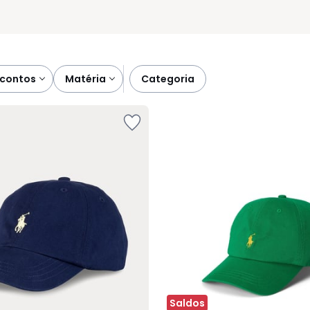
scontos
matéria
categoria
Saldos