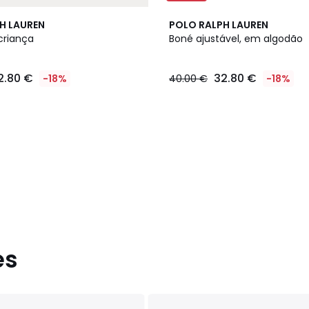
H LAUREN
POLO RALPH LAUREN
criança
Boné ajustável, em algodão
2.80 €
32.80 €
-18%
40.00 €
-18%
es