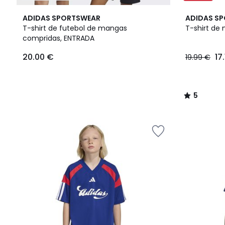
2
5
ADIDAS SPORTSWEAR
ADIDAS S
Cores
/
T-shirt de futebol de mangas
T-shirt de
5
compridas, ENTRADA
20.00
20.00 €
17
19.99 €
€.
5
/
5