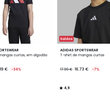
Saldos
2
4,9
PORTSWEAR
ADIDAS SPORTSWEAR
Cores
/ 5
 mangas curtas, em algodão
T-shirt de mangas curtas
.19 €
16.73 €
-34%
17.99 €
-7%
4,9
/
5