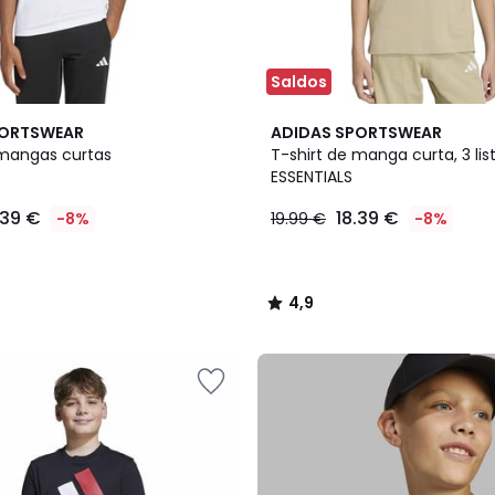
Saldos
4,9
PORTSWEAR
ADIDAS SPORTSWEAR
/ 5
 mangas curtas
T-shirt de manga curta, 3 list
ESSENTIALS
.39 €
18.39 €
-8%
19.99 €
-8%
4,9
/
5