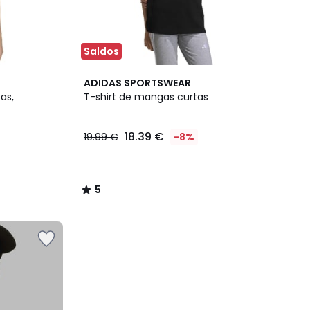
Saldos
5
ADIDAS SPORTSWEAR
/
as,
T-shirt de mangas curtas
5
18.39 €
19.99 €
-8%
5
/
5