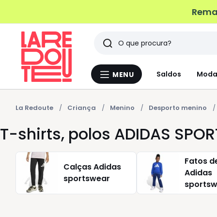
Remat
Pesquisar
Últimos
Saldos
Moda
MENU
Menu
artigos
La
Redoute
vistos
La Redoute
Criança
Menino
Desporto menino
T-shirts, polos ADIDAS SP
Fatos de
Calças Adidas
Adidas
sportswear
sports