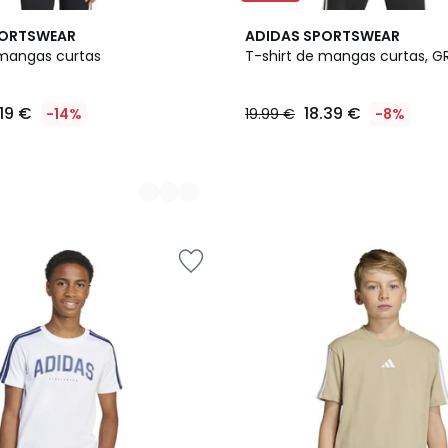
PORTSWEAR
ADIDAS SPORTSWEAR
 mangas curtas
T-shirt de mangas curtas, G
.19 €
18.39 €
-14%
19.99 €
-8%