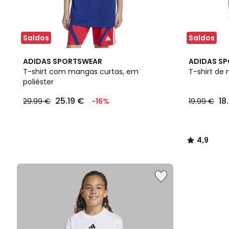
Saldos
Saldos
4,9
ADIDAS SPORTSWEAR
ADIDAS S
/ 5
T-shirt com mangas curtas, em
T-shirt de
poliéster
25.19 €
18
29.99 €
-16%
19.99 €
4,9
/
5