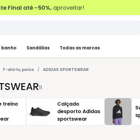
e Final até -50%,
aproveitar!
 banho
Sandálias
Todas as marcas
T-shirts, polos
ADIDAS SPORTSWEAR
ORTSWEAR
11
 treino
Calçado
S
desporto Adidas
s
wear
sportswear