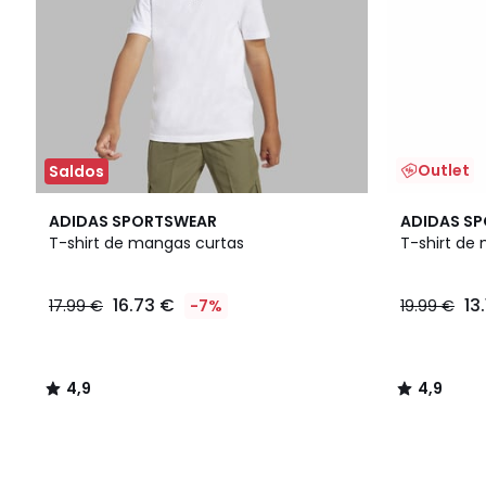
Outlet
Saldos
4,9
4,9
ADIDAS SPORTSWEAR
ADIDAS S
/ 5
/ 5
T-shirt de mangas curtas
T-shirt de
16.73 €
13
17.99 €
-7%
19.99 €
4,9
4,9
/
/
5
5