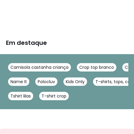
Em destaque
Camisola castanha criança
Crop top branco
Cami
Name It
Polocluv
Kids Only
T-shirts, tops, cam
Tshirt lilas
T-shirt crop
Newsletter