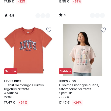
17.15 €
-22%
12.95 €
-28%
partir
de
17.15
5
4,8
€
/
/
5
5
em
vez
de
21.99
€
22%
de
desconto
aplicado.
Saldos
Saldos
5
4
LEVI'S KIDS
LEVI'S KIDS
/
/
T-shirt de mangas curtas,
T-shirt de mangas curtas,
5
5
logótipo à frente
estampado na frente
A partir de
A partir de
22.99 €
22.99 €
17.47 €
-24%
17.47 €
-24%