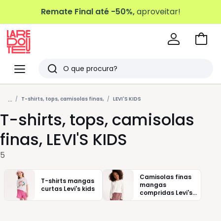
Remate Final até -50%,
aproveitar!
Ir
para
La
o
Redoute
Menu
Pesquisar
carri
Últimos
...
artigos
T-shirts, tops, camisolas finas,
LEVI'S KIDS
T-shirts, tops, camisolas
vistos
finas, LEVI'S KIDS
5
Camisolas finas
T-shirts mangas
mangas
curtas Levi's kids
compridas Levi's
kids