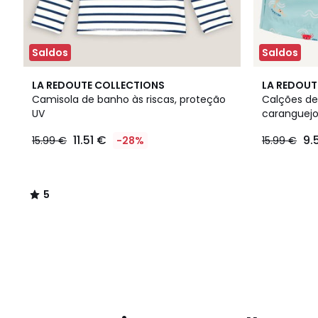
Saldos
Saldos
5
LA REDOUTE COLLECTIONS
LA REDOUT
/
Camisola de banho às riscas, proteção
Calções d
5
UV
caranguej
11.51 €
9.
15.99 €
-28%
15.99 €
5
/
5