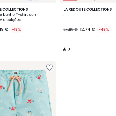
3
E COLLECTIONS
LA REDOUTE COLLECTIONS
/
e banho T-shirt com
.
5
V e calções
.19 €
12.74 €
-19%
24.99 €
-49%
3
/
5