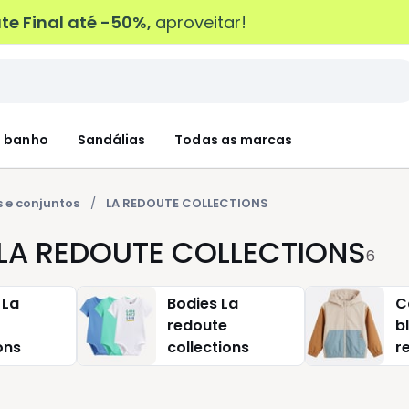
e Final até -50%,
aproveitar!
 banho
Sandálias
Todas as marcas
 e conjuntos
LA REDOUTE COLLECTIONS
s LA REDOUTE COLLECTIONS
6
 La
Bodies La
C
redoute
b
ons
collections
r
c