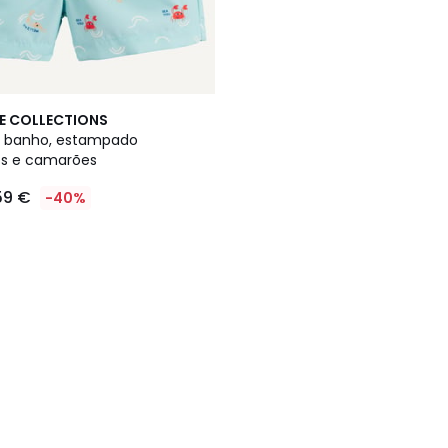
E COLLECTIONS
e banho, estampado
os e camarões
59 €
-40%