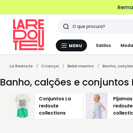
Remat
Pesquisar
Últimos
Saldos
Moda
MENU
Menu
artigos
La
Redoute
vistos
La Redoute
Criança
Bebé menino
Banho, calções
Banho, calções e conjunto
Conjuntos La
Pijamas
redoute
redoute
collections
collecti