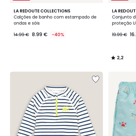
2,2
LA REDOUTE COLLECTIONS
LA REDOUT
/ 5
Calções de banho com estampado de
Conjunto d
ondas e sóis
proteção U
8.99
8.99 €
16
14.99 €
-40%
19.99 €
€
em
vez
de
2,2
14.99
/
€
5
40%
de
desconto
aplicado.