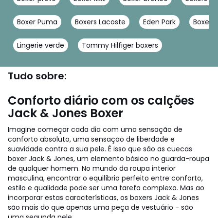
Boxer Puma
Boxers Lacoste
Eden Park
Boxers 
Lingerie verde
Tommy Hilfiger boxers
Tudo sobre:
Conforto diário com os calções
Jack & Jones Boxer
Imagine começar cada dia com uma sensação de
conforto absoluto, uma sensação de liberdade e
suavidade contra a sua pele. É isso que são as cuecas
boxer Jack & Jones, um elemento básico no guarda-roupa
de qualquer homem. No mundo da roupa interior
masculina, encontrar o equilíbrio perfeito entre conforto,
estilo e qualidade pode ser uma tarefa complexa. Mas ao
incorporar estas características, os boxers Jack & Jones
são mais do que apenas uma peça de vestuário - são
uma segunda pele.