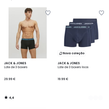
24.99
/
/
5
5
€
15%
de
desconto
aplicado.
Nova coleção
4,4
JACK & JONES
3
JACK & JONES
/ 5
Lote de 3 boxers
Lote de 3 boxers lisos
Cores
29.99 €
19.99 €
4,4
/
5