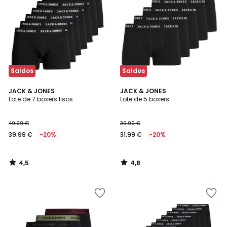
Saldos
Saldos
4,5
4,8
JACK & JONES
JACK & JONES
/ 5
/ 5
Lote de 7 boxers lisos
Lote de 5 boxers
49.99 €
39.99 €
39.99 €
-20%
31.99 €
-20%
4,5
4,8
/
/
5
5