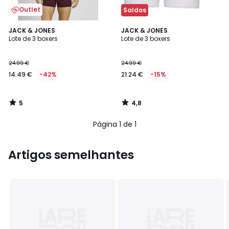
Outlet
Saldos
5
4,8
JACK & JONES
JACK & JONES
/
/ 5
Lote de 3 boxers
Lote de 3 boxers
5
24.99 €
24.99 €
14.49 €
-42%
21.24 €
-15%
5
4,8
/
/
5
5
Página 1 de 1
Artigos semelhantes