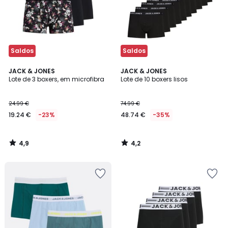
Saldos
Saldos
4,9
4,2
JACK & JONES
JACK & JONES
/ 5
/ 5
Lote de 3 boxers, em microfibra
Lote de 10 boxers lisos
24.99 €
74.99 €
19.24 €
-23%
48.74 €
-35%
4,9
4,2
/
/
5
5