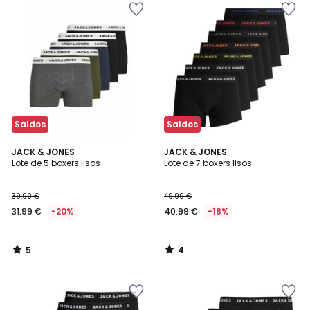
Saldos
Saldos
5
4
JACK & JONES
JACK & JONES
/
/
Lote de 5 boxers lisos
Lote de 7 boxers lisos
5
5
39.99 €
49.99 €
31.99 €
-20%
40.99 €
-18%
5
4
/
/
5
5