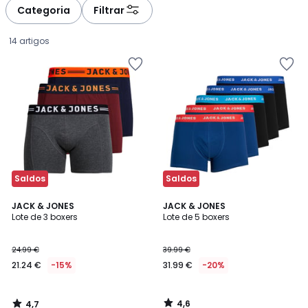
à
à
Categoria
Filtrar
gauche
droite
14 artigos
Saldos
Saldos
4,7
4,6
JACK & JONES
JACK & JONES
/ 5
/ 5
Lote de 3 boxers
Lote de 5 boxers
21.24
24.99 €
39.99 €
€
21.24 €
-15%
31.99 €
-20%
em
vez
de
4,6
4,7