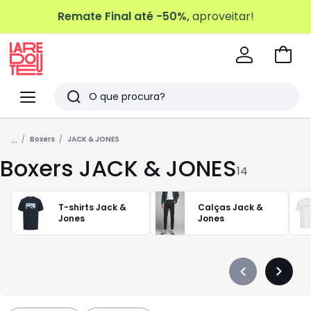
Remate Final até -50%,
aproveitar!
Ir
para
La
o
Redoute
Menu
Pesquisar
carri
Últimos
...
artigos
Boxers
JACK & JONES
Boxers JACK & JONES
vistos
14
T-shirts Jack &
Calças Jack &
Jones
Jones
Précédent
Suivan
-
-
défiler
défiler