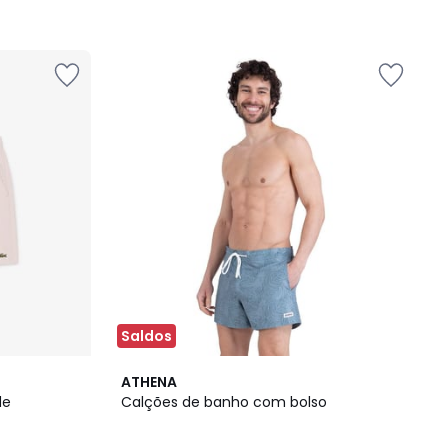
Saldos
ATHENA
de
Calções de banho com bolso