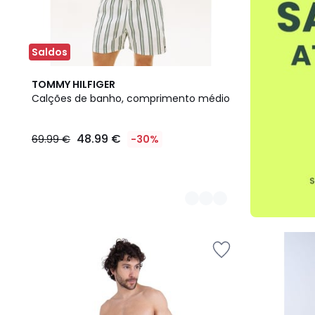
Saldos
2
TOMMY HILFIGER
Cores
Calções de banho, comprimento médio
48.99 €
69.99 €
-30%