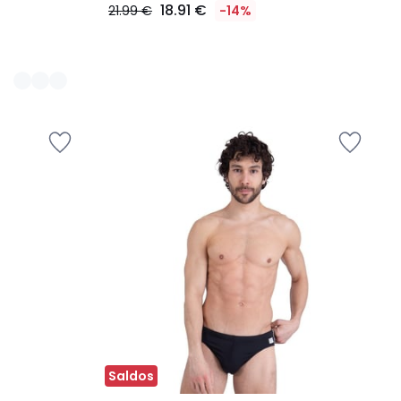
18.91 €
21.99 €
-14%
Saldos