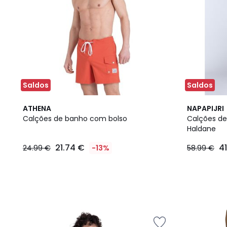
Saldos
Saldos
ATHENA
NAPAPIJRI
Calções de banho com bolso
Calções de
Haldane
21.74 €
4
24.99 €
-13%
58.99 €