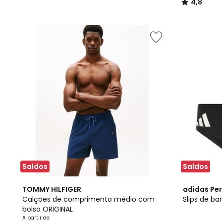
4,8
/
5
Saldos
Saldos
4
5
4,7
TOMMY HILFIGER
adidas Pe
Cores
/
/ 5
Calções de comprimento médio com
Slips de ba
5
bolso ORIGINAL
A partir de