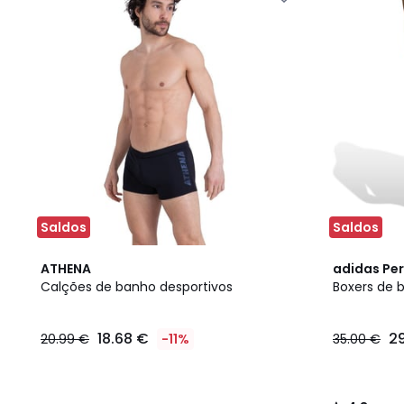
Saldos
Saldos
4,8
ATHENA
adidas Pe
/ 5
Calções de banho desportivos
Boxers de b
18.68 €
2
20.99 €
-11%
35.00 €