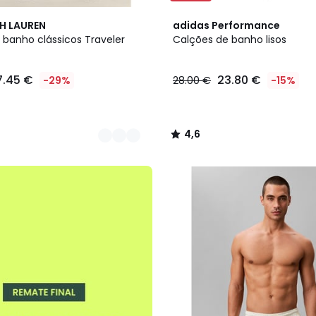
4,6
H LAUREN
adidas Performance
/ 5
 banho clássicos Traveler
Calções de banho lisos
7.45 €
23.80 €
-29%
28.00 €
-15%
4,6
/
5