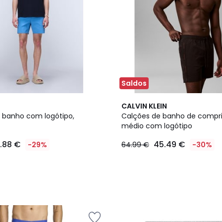
Saldos
2
CALVIN KLEIN
Cores
 banho com logótipo,
Calções de banho de comp
médio com logótipo
1.88 €
45.49 €
-29%
64.99 €
-30%