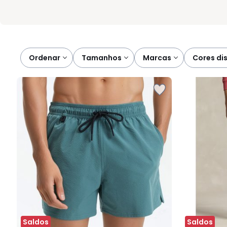
Ordenar
tamanhos
marcas
cores di
Saldos
Saldos