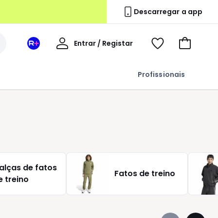
Descarregar a app
A
Entrar / Registar
Espaço
Voir
Ir
minha
La
ma
para
conta
Redoute
wishlist
o
Profissionais
+
carrinho
alças de fatos
Fatos de treino
e treino