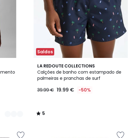
Saldos
5
LA REDOUTE COLLECTIONS
/
rimento
Calções de banho com estampado de
5
palmeiras e pranchas de surf
19.99 €
39.99 €
-50%
5
/
5