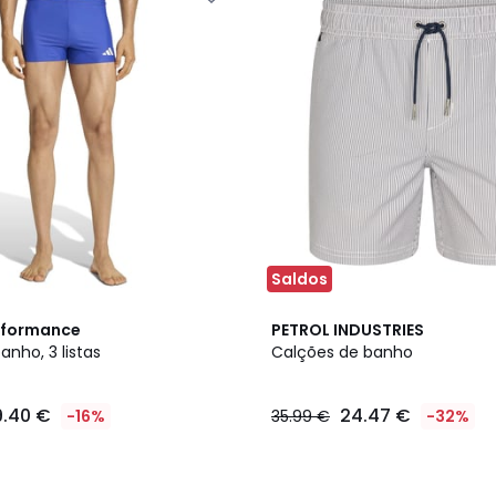
Saldos
rformance
PETROL INDUSTRIES
anho, 3 listas
Calções de banho
9.40 €
24.47 €
-16%
35.99 €
-32%