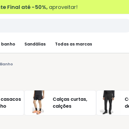
e Final até -50%,
aproveitar!
 banho
Sandálias
Todas as marcas
Banho
 casacos
Calças curtas,
C
cho
calções
d