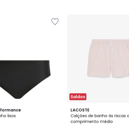
Saldos
3
rformance
LACOSTE
Cores
nho lisos
Calções de banho às riscas 
comprimento médio