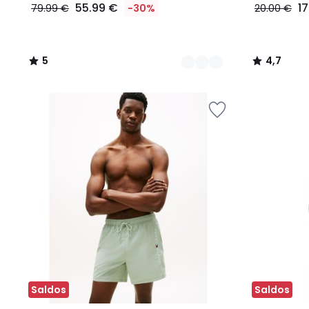
55.99 €
1
79.99 €
-30%
20.00 €
5
4,7
/
/
5
5
Saldos
Saldos