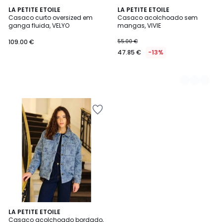
LA PETITE ETOILE
3
LA PETITE ETOILE
Casaco curto oversized em
Casaco acolchoado sem
Cores
ganga fluida, VELYO
mangas, VIVIE
109.00 €
55.00 €
47.85 €
-13%
LA PETITE ETOILE
Casaco acolchoado bordado,