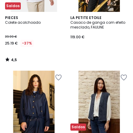
Saldos
4,5
PIECES
LA PETITE ETOILE
/ 5
Colete acolchoado
Casaco de ganga com efeito
mesclado, FAULINE
39.99 €
119.00 €
25.19 €
-37%
4,5
/
5
Saldos