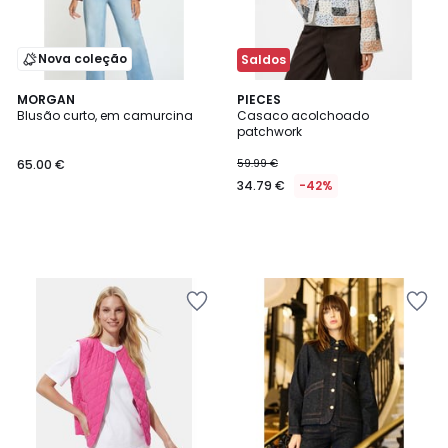
Nova coleção
Saldos
MORGAN
PIECES
Blusão curto, em camurcina
Casaco acolchoado
patchwork
65.00 €
59.99 €
34.79 €
-42%