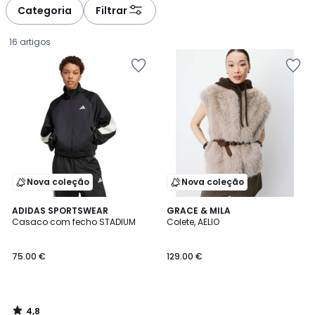
Categoria
Filtrar
16 artigos
Nova coleção
Nova coleção
4,8
ADIDAS SPORTSWEAR
GRACE & MILA
/ 5
Casaco com fecho STADIUM
Colete, AELIO
75.00
75.00 €
129.00 €
€.
4,8