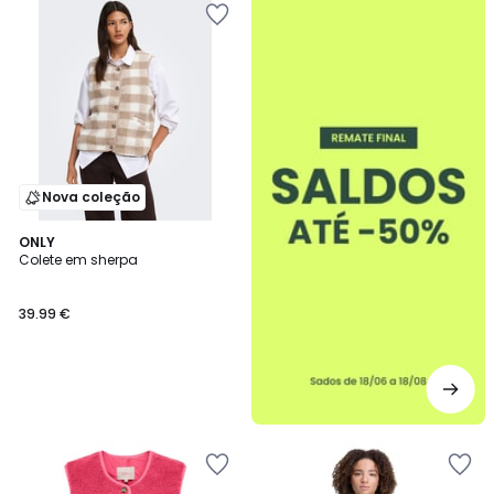
-50%
Nova coleção
ONLY
Colete em sherpa
39.99 €