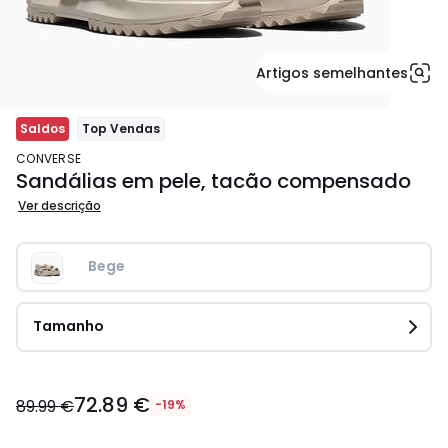
Artigos semelhantes
Saldos
Top Vendas
CONVERSE
Sandálias em pele, tacão compensado
Ver descrição
Bege
Tamanho
72.89
72.89 €
€
89.99 €
-19%
em
vez