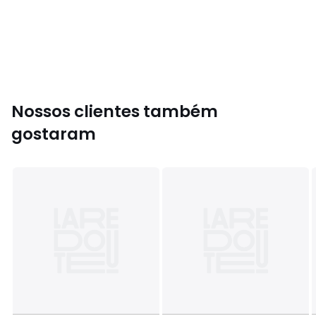
• Palmilha: 100% tecido
• Rasto: 100% cauchu
Cores
Bege
Tamanhos
36, 37, 38, 39, 40, 41
Nossos clientes também
gostaram