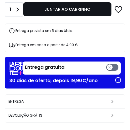
de
Quantidade
1
JUNTAR AO CARRINHO
89.99
€
19%
de
Entrega prevista em 5 dias úteis.
desconto
aplicado.
Entrega em casa a partir de
4.99 €
Entrega gratuita
30 dias de oferta, depois 19,90€/ano
ENTREGA
DEVOLUÇÃO GRÁTIS