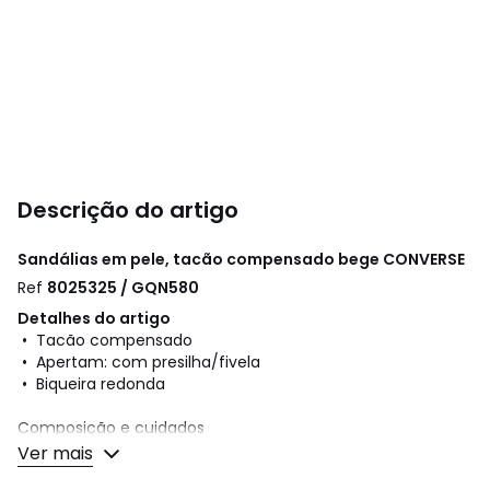
Descrição do artigo
Sandálias em pele, tacão compensado bege
CONVERSE
Ref
8025325 / GQN580
Detalhes do artigo
• Tacão compensado
• Apertam: com presilha/fivela
• Biqueira redonda
Composição e cuidados
• Exterior: 100% pele
Ver mais
• Forro: 100% tecido