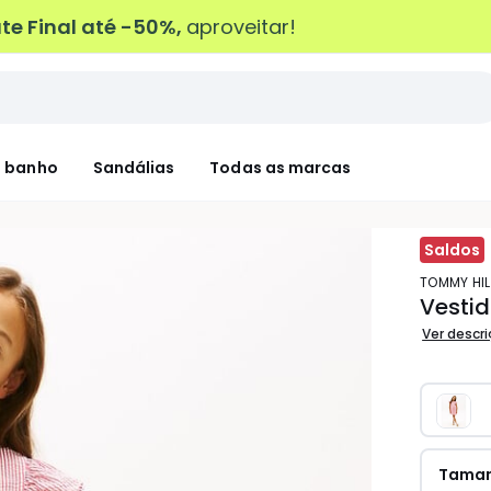
e Final até -50%,
aproveitar!
 banho
Sandálias
Todas as marcas
Saldos
TOMMY HI
Vestid
Ver descr
Tama