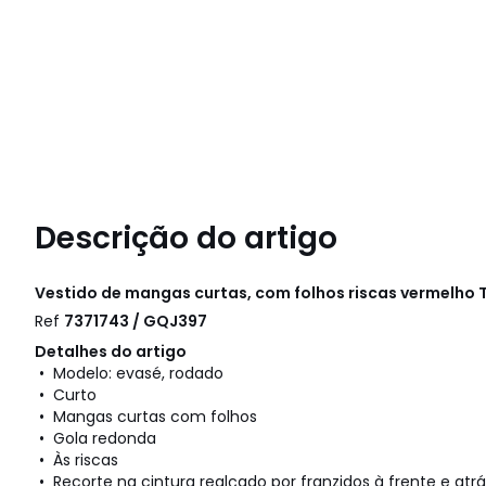
Descrição do artigo
Vestido de mangas curtas, com folhos riscas vermelho
Ref
7371743 / GQJ397
Detalhes do artigo
• Modelo: evasé, rodado
• Curto
• Mangas curtas com folhos
• Gola redonda
• Às riscas
• Recorte na cintura realçado por franzidos à frente e atrá