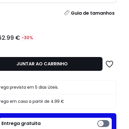
idade
Guia de tamanhos
62.99 €
-30%
JUNTAR AO CARRINHO
o
rega prevista em 5 dias úteis.
rega em casa a partir de
4.99 €
Entrega gratuita