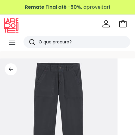
Remate Final até -50%,
aproveitar!
Ir
para
La
o
Redoute
Menu
Pesquisar
carri
Últimos
artigos
vistos