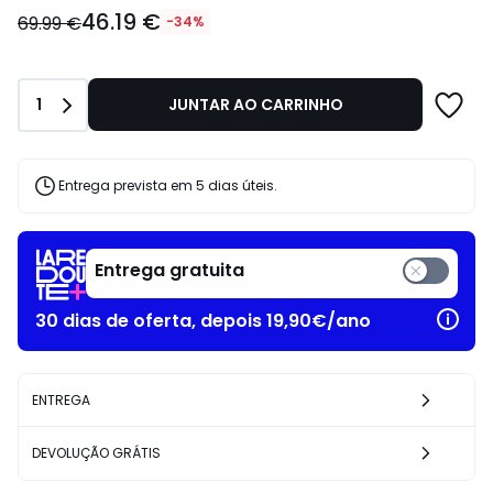
46.19
46.19 €
€
69.99 €
-34%
em
vez
de
Quantidade
1
JUNTAR AO CARRINHO
69.99
€
34%
de
Entrega prevista em 5 dias úteis.
desconto
aplicado.
Entrega gratuita
30 dias de oferta, depois 19,90€/ano
ENTREGA
DEVOLUÇÃO GRÁTIS