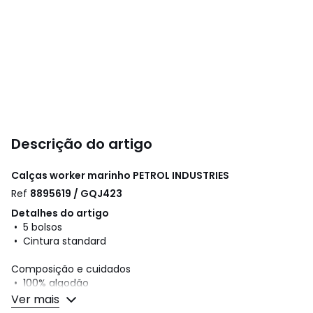
Descrição do artigo
Calças worker marinho
PETROL INDUSTRIES
Ref
8895619 / GQJ423
Detalhes do artigo
• 5 bolsos
• Cintura standard
Composição e cuidados
• 100% algodão
• Para limpar, siga as instruções que figuram na etiqueta
Ver mais
do artigo