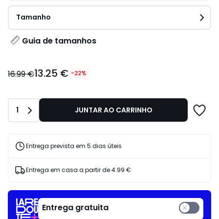
Tamanho
Guia de tamanhos
13.25
13.25 €
€
16.99 €
-22%
em
vez
de
Quantidade
1
JUNTAR AO CARRINHO
16.99
€
22%
de
Entrega prevista em 5 dias úteis
desconto
aplicado.
Entrega em casa a partir de
4.99 €
Entrega gratuita