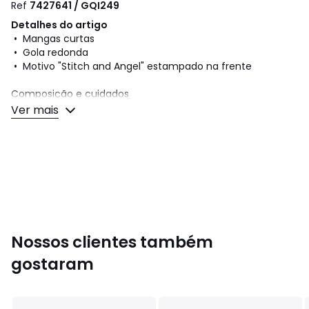
Ref
7427641 / GQI249
Detalhes do artigo
• Mangas curtas
• Gola redonda
• Motivo "Stitch and Angel" estampado na frente
Composição e cuidados
• 100% algodão
Ver mais
• Para limpar, siga as instruções que figuram na etiqueta
do artigo
Cores
Cru
Tamanhos
7/8 anos (122/128 cm), 9/10 anos (134/140
cm), 11/12 anos (146/152 cm), 13/14 anos (153/164 cm)
Nossos clientes também
gostaram