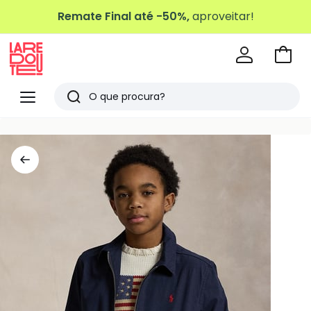
Remate Final até -50%,
aproveitar!
Ir
para
La
o
Redoute
Menu
Pesquisar
carri
Últimos
artigos
vistos