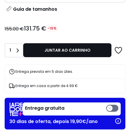
Guia de tamanhos
131.75
131.75 €
€
155.00 €
-15%
em
vez
de
Quantidade
1
JUNTAR AO CARRINHO
155.00
€
15%
de
Entrega prevista em 5 dias úteis.
desconto
aplicado.
Entrega em casa a partir de
4.99 €
Entrega gratuita
30 dias de oferta, depois 19,90€/ano