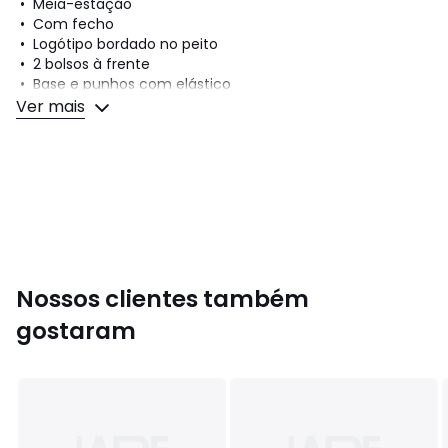
• Meia-estação
• Com fecho
• Logótipo bordado no peito
• 2 bolsos à frente
• Base e punhos com elástico
• Comprimento: Curto
Ver mais
Composição e cuidados
• Matéria principal: 100% algodão
• Forro: 100% algodão
• Para limpar, siga as instruções que figuram na etiqueta
do artigo
Nossos clientes também
Cores
Marinho
Tamanhos
18/20 anos, 8 anos, 10/12 anos, 14/16 anos
gostaram