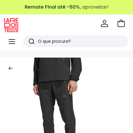
Remate Final até -50%,
aproveitar!
Ir
para
La
o
Redoute
Menu
Pesquisar
carri
Últimos
artigos
vistos