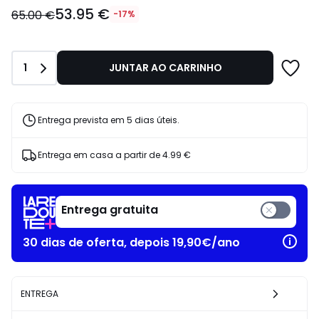
53.95
53.95 €
€
65.00 €
-17%
em
vez
de
Quantidade
1
JUNTAR AO CARRINHO
65.00
€
17%
de
Entrega prevista em 5 dias úteis.
desconto
aplicado.
Entrega em casa a partir de
4.99 €
Entrega gratuita
30 dias de oferta, depois 19,90€/ano
ENTREGA