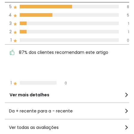
5
8
(15)
média de
4
5
avaliações em
3
1
todos os idiomas
2
1
1
0
Avaliações 100% autênticas,
87% dos clientes
5
8
87% dos clientes recomendam este artigo
recomendam este artigo
4
5
3
1
2
1
1
0
Ver mais detalhes
Da + recente para a - recente
Ver todas as avaliações