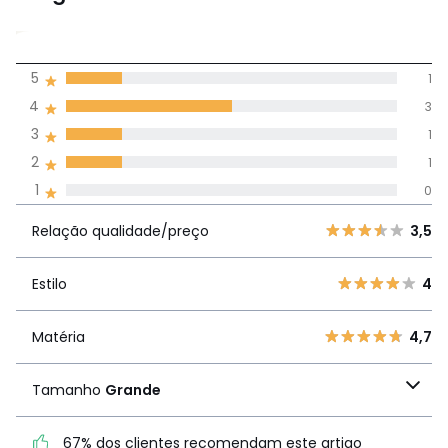
3,7
5
1
(6)
média de
4
3
avaliações em
3
1
todos os idiomas
2
1
1
0
Avaliações 100% autênticas,
Relação
5
1
3,5
Relação qualidade/preço
3,5
qualidade/preço
4
3
3
1
Estilo
4
Estilo
4
2
1
1
0
Matéria
4,7
Matéria
4,7
Tamanho
Grande
Tamanho
Grande
67% dos clientes recomendam este artigo
67% dos clientes