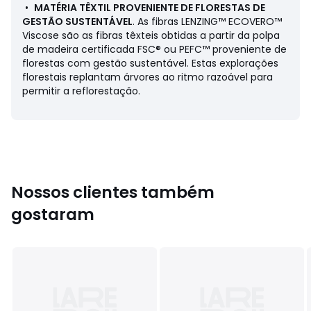
• Ombros franzidos
•
MATÉRIA TÊXTIL PROVENIENTE DE FLORESTAS DE
• Detalhes franzidos no cós
GESTÃO SUSTENTÁVEL
. As fibras LENZING™ ECOVERO™
• Botões atrás
Viscose são as fibras têxteis obtidas a partir da polpa
de madeira certificada FSC® ou PEFC™ proveniente de
Composição e cuidados
florestas com gestão sustentável. Estas explorações
• 83% viscose, 17% poliamida
florestais replantam árvores ao ritmo razoável para
• Lavável a 30°, no programa de roupa delicada
permitir a reflorestação.
• Não secar na máquina
• Passar a ferro com temperatura baixa/não usar lixívia
• Não limpar a seco
Nossos clientes também
gostaram
Cores
90010647
Tamanhos
XS, S, M, L, XL, 2XL