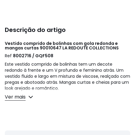
Descrição do artigo
Vestido comprido de bolinhas com gola redonda e
mangas curtas 90010647
LA REDOUTE COLLECTIONS
Ref
8002716 / GQF508
Este vestido comprido de bolinhas tem um decote
redondo à frente e um V profundo e feminino atrás. Um
vestido fluido e largo em mistura de viscose, realçado com
pregas e abotoado atrás. Mangas curtas e cheias para um
look arejado e romântico.
Ver mais
Detalhes do artigo
• Modelo: evasé, rodado
• Comprida
• Mangas curtas e largas
• Gola redonda à frente, decote em V atrás
• Às bolas