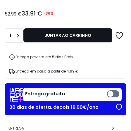
33.91
33.91 €
€
52.99 €
-36%
em
vez
de
Quantidade
1
JUNTAR AO CARRINHO
52.99
€
36%
de
Entrega prevista em 5 dias úteis.
desconto
aplicado.
Entrega em casa a partir de
4.99 €
Entrega gratuita
30 dias de oferta, depois 19,90€/ano
ENTREGA