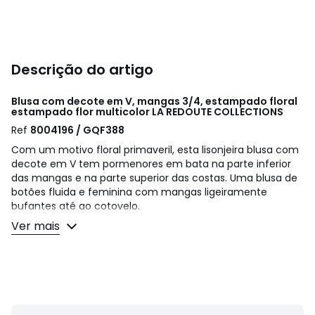
Descrição do artigo
Blusa com decote em V, mangas 3/4, estampado floral
estampado flor multicolor
LA REDOUTE COLLECTIONS
Ref
8004196 / GQF388
Com um motivo floral primaveril, esta lisonjeira blusa com
decote em V tem pormenores em bata na parte inferior
das mangas e na parte superior das costas. Uma blusa de
botões fluida e feminina com mangas ligeiramente
bufantes até ao cotovelo.
Ver mais
Detalhes do artigo
• Mangas 3/4 com cotovelo ligeiramente bufantes
• Decote em V
• Estampado às flores
• Corte direito
• Cavas raglan