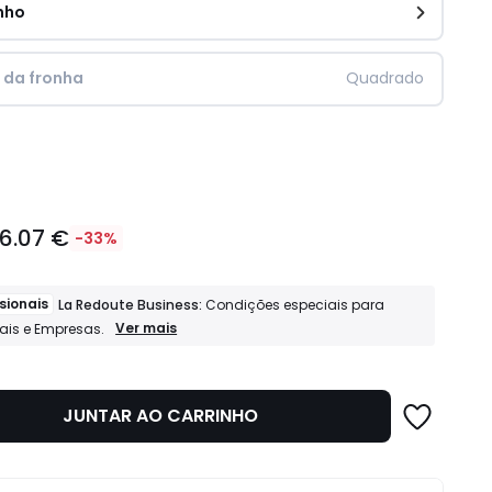
nho
 da fronha
Quadrado
idade
16.07 €
-33%
sionais
La Redoute Business:
Condições especiais para
Profissionais
Ver mais
nais e Empresas.
La
Redoute
Business:
Condições
JUNTAR AO CARRINHO
especiais
para
Profissionais
e