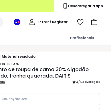
Descarregar a app
A
Entrar / Registar
Espaço
Voir
Ir
minha
La
ma
para
conta
Redoute
wishlist
o
Profissionais
+
carrinho
Material reciclado
E INTERIEURS
nto de roupa de cama 30% algodão
ado, fronha quadrada, DAIRIS
ição
4
/5
3 avaliações
Jaune/mauve