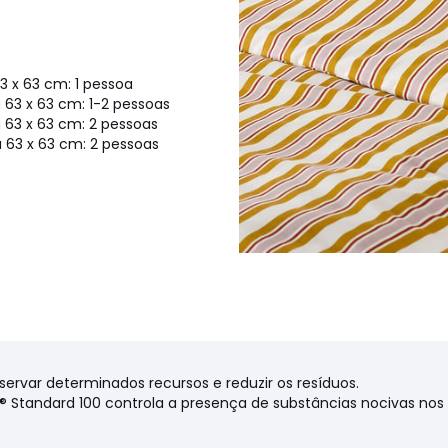
 x 63 cm: 1 pessoa
63 x 63 cm: 1-2 pessoas
63 x 63 cm: 2 pessoas
 63 x 63 cm: 2 pessoas
cas ambientais
confeção): Bangladeche
cm (Cama 140 cm), 240 x 220
)
eservar determinados recursos e reduzir os resíduos.
X® Standard 100 controla a presença de substâncias nocivas no