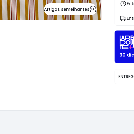
descont
Ent
aplicado.
Artigos semelhantes
Ent
30 di
ENTREG