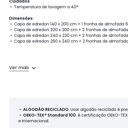
Cuidados
• Temperatura de lavagem a 40°
Dimensões:
• Capa de edredon 140 x 200 cm + 1 fronha de almofada 63
• Capa de edredon 200 x 200 cm + 2 fronhas de almofada 
• Capa de edredon 240 x 220 cm + 2 fronhas de almofada 
• Capa de edredon 260 x 240 cm + 2 fronhas de almofada
Ver mais
Ficha de produto relativa às qualidades e característi
• Origem do fabrico (tecelagem, tingimento, impressão, 
Cores
Jaune/mauve
Tamanhos
140 x 200 cm (Cama 90/100 cm), 200 x 200 
cm (Cama 140/160 cm), 260 x 240 cm (Cama 160/180 cm
•
ALGODÃO RECICLADO
. Usar algodão reciclado é pr
•
OEKO-TEX® Standard 100
. A certificação OEKO-TE
e internacional.