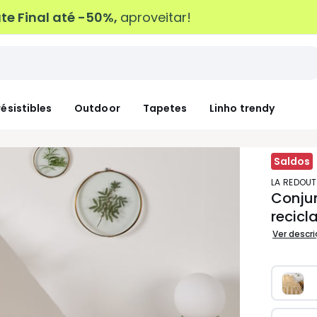
e Final até -50%,
aproveitar!
résistibles
Outdoor
Tapetes
Linho trendy
Saldos
LA REDOUT
Conju
recicl
Ver descr