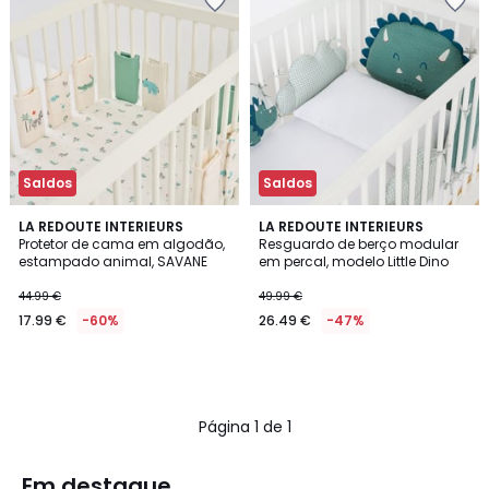
Saldos
Saldos
LA REDOUTE INTERIEURS
LA REDOUTE INTERIEURS
Protetor de cama em algodão,
Resguardo de berço modular
estampado animal, SAVANE
em percal, modelo Little Dino
44.99 €
49.99 €
17.99 €
-60%
26.49 €
-47%
Página 1 de 1
Em destaque