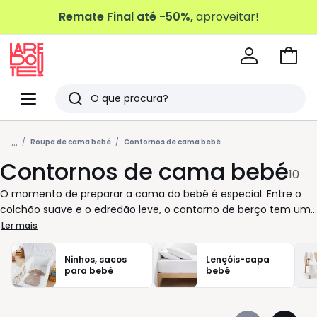
Remate Final até -50%,
aproveitar!
Ir
para
La
o
Redoute
Menu
Pesquisar
carri
Últimos
...
artigos
Roupa de cama bebé
Contornos de cama bebé
Contornos de cama bebé
vistos
10
O momento de preparar a cama do bebé é especial. Entre o
colchão suave e o edredão leve, o contorno de berço tem um
papel essencial: oferece conforto, ajuda a criar um ambiente
Ler mais
tranquilo e dá um toque harmonioso ao berço. Para facilitar a
sua escolha, pode comparar modelos segundo o estilo, o
Ninhos, sacos
Lençóis-capa
tecido ou a altura das grades, garantindo sempre um encaixe
para bebé
bebé
perfeito. Disponíveis numa ampla gama de cores e padrões,
estes contornos permitem personalizar o espaço do bebé com