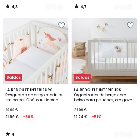
4,3
4,7
/
/
5
5
Saldos
Saldos
4
LA REDOUTE INTERIEURS
2
LA REDOUTE INTERIEURS
/
Resguardo de berço modular
Organizador de berço com
Cores
5
em percal, Château Licorne
bolso para peluches, em gaze
de algodão – Kumla
49.99 €
24.99 €
21.99 €
-56%
12.24 €
-51%
4
/