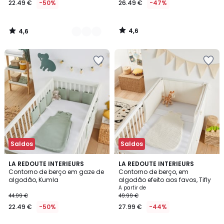
22.49 €
-50%
26.49 €
-47%
partir
de
22.49
4,6
4,6
€
/
/
5
5
em
vez
de
44.99
€
50%
de
desconto
aplicado.
Saldos
Saldos
4,3
4,7
4
LA REDOUTE INTERIEURS
2
LA REDOUTE INTERIEURS
/ 5
/ 5
Contorno de berço em gaze de
Contorno de berço, em
Cores
Cores
algodão, Kumla
algodão efeito aos favos, Tifly
A partir de
44.99 €
49.99 €
22.49 €
-50%
27.99 €
-44%