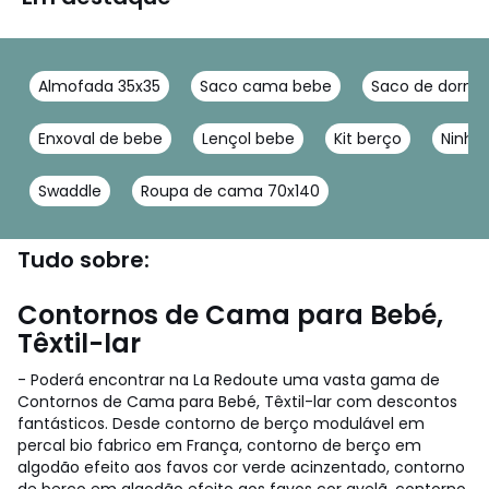
Almofada 35x35
Saco cama bebe
Saco de dormir
Enxoval de bebe
Lençol bebe
Kit berço
Ninho
Swaddle
Roupa de cama 70x140
Tudo sobre:
Contornos de Cama para Bebé,
Têxtil-lar
- Poderá encontrar na La Redoute uma vasta gama de
Contornos de Cama para Bebé, Têxtil-lar com descontos
fantásticos. Desde contorno de berço modulável em
percal bio fabrico em França, contorno de berço em
algodão efeito aos favos cor verde acinzentado, contorno