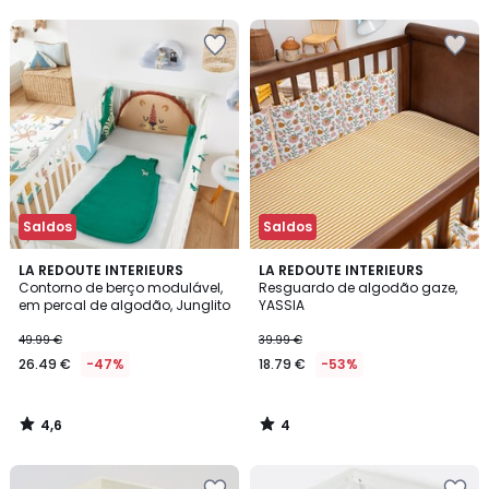
5
Saldos
Saldos
4,6
4
LA REDOUTE INTERIEURS
LA REDOUTE INTERIEURS
/ 5
/
Contorno de berço modulável,
Resguardo de algodão gaze,
5
em percal de algodão, Junglito
YASSIA
49.99 €
39.99 €
26.49 €
-47%
18.79 €
-53%
4,6
4
/
/
5
5