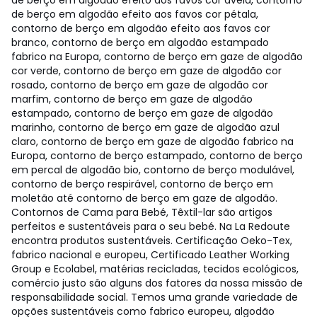
de berço em algodão efeito aos favos cor avelã, contorno
de berço em algodão efeito aos favos cor pétala,
contorno de berço em algodão efeito aos favos cor
branco, contorno de berço em algodão estampado
fabrico na Europa, contorno de berço em gaze de algodão
cor verde, contorno de berço em gaze de algodão cor
rosado, contorno de berço em gaze de algodão cor
marfim, contorno de berço em gaze de algodão
estampado, contorno de berço em gaze de algodão
marinho, contorno de berço em gaze de algodão azul
claro, contorno de berço em gaze de algodão fabrico na
Europa, contorno de berço estampado, contorno de berço
em percal de algodão bio, contorno de berço modulável,
contorno de berço respirável, contorno de berço em
moletão até contorno de berço em gaze de algodão.
Contornos de Cama para Bebé, Têxtil-lar são artigos
perfeitos e sustentáveis para o seu bebé. Na La Redoute
encontra produtos sustentáveis. Certificação Oeko-Tex,
fabrico nacional e europeu, Certificado Leather Working
Group e Ecolabel, matérias recicladas, tecidos ecológicos,
comércio justo são alguns dos fatores da nossa missão de
responsabilidade social. Temos uma grande variedade de
opções sustentáveis como fabrico europeu, algodão