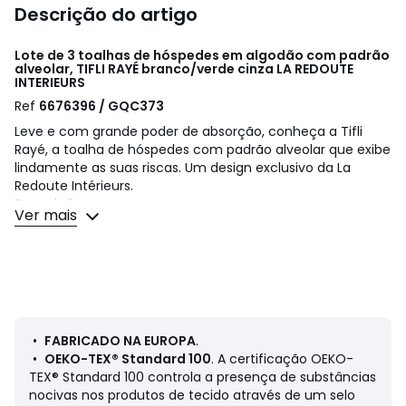
Descrição do artigo
Lote de 3 toalhas de hóspedes em algodão com padrão
alveolar, TIFLI RAYÉ branco/verde cinza
LA REDOUTE
INTERIEURS
Ref
6676396 / GQC373
Leve e com grande poder de absorção, conheça a Tifli
Rayé, a toalha de hóspedes com padrão alveolar que exibe
lindamente as suas riscas. Um design exclusivo da La
Redoute Intérieurs.
Descrição:
Ver mais
• 100% algodão
• Padrão alveolar 300 g/m2
• Lote de 3
• Motivo às riscas
• Fabricados em Portugal
Cuidados
•
FABRICADO NA EUROPA
.
• Temperatura de lavagem a 40°
•
OEKO-TEX® Standard 100
. A certificação OEKO-
• Secar na máquina com temperatura baixa
TEX® Standard 100 controla a presença de substâncias
nocivas nos produtos de tecido através de um selo
Dimensões: