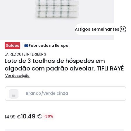
Artigos semelhantes
Saldos
Fabricado na Europa
LA REDOUTE INTERIEURS
Lote de 3 toalhas de hóspedes em
algodão com padrão alveolar, TIFLI RAYÉ
Ver descrição
Branco/verde cinza
10.49
10.49 €
€
14.99 €
-30%
em
vez