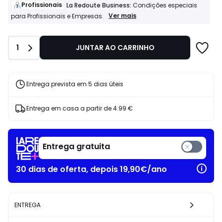
de
Profissionais
La Redoute Business:
Condições especiais
14.99
Profissionais
Ver mais
para Profissionais e Empresas.
La
€
Redoute
30%
Business:
de
Quantidade
1
JUNTAR AO CARRINHO
Condições
desconto
especiais
aplicado.
para
Profissionais
e
Entrega prevista em 5 dias úteis
Empresas.
Entrega em casa a partir de
4.99 €
Entrega gratuita
30 dias de oferta, depois 19,90€/ano
ENTREGA