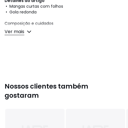
Detalhes do artigo
• Mangas curtas com folhos
• Gola redonda
Composição e cuidados
• 100% algodão
Ver mais
• Para limpar, siga as instruções que figuram na etiqueta
do artigo
Cores
Azul-Alfazema
Tamanhos
10 anos (140 cm), 12 anos (152 cm), 14 anos
(164 cm), 16 anos (176 cm)
Nossos clientes também
gostaram