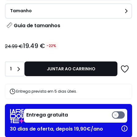
Tamanho
Guia de tamanhos
19.49
19.49 €
€
24.99 €
-22%
em
vez
de
Quantidade
1
JUNTAR AO CARRINHO
24.99
€
22%
de
Entrega prevista em 5 dias úteis.
desconto
aplicado.
Entrega gratuita
30 dias de oferta, depois 19,90€/ano