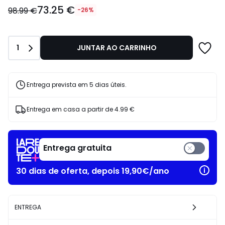
73.25
73.25 €
€
98.99 €
-26%
em
vez
de
Quantidade
1
JUNTAR AO CARRINHO
98.99
€
26%
de
Entrega prevista em 5 dias úteis.
desconto
aplicado.
Entrega em casa a partir de
4.99 €
Entrega gratuita
30 dias de oferta, depois 19,90€/ano
ENTREGA