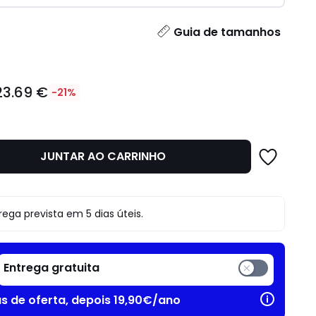
idade
Guia de tamanhos
23.69 €
-21%
JUNTAR AO CARRINHO
o
rega prevista em 5 dias úteis.
Entrega gratuita
as de oferta, depois 19,90€/ano