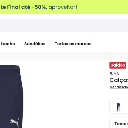
e Final até -50%,
aproveitar!
 banho
Sandálias
Todas as marcas
Saldos
PUMA
Calça
Ver descr
Tama