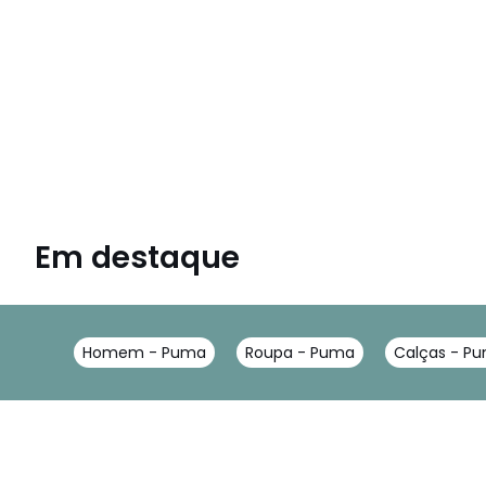
Em destaque
Homem - Puma
Roupa - Puma
Calças - P