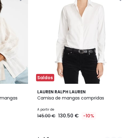
Saldos
2
4,3
LAUREN RALPH LAUREN
Cores
/ 5
, mangas
Camisa de mangas compridas
A partir de
130.50 €
145.00 €
-10%