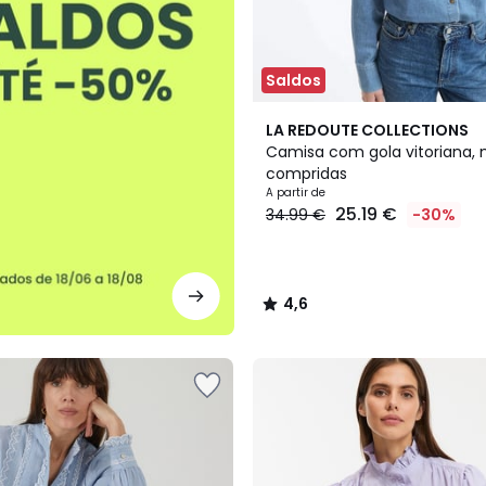
Saldos
3
4,6
LA REDOUTE COLLECTIONS
Cores
/ 5
Camisa com gola vitoriana,
compridas
A partir de
25.19 €
34.99 €
-30%
4,6
/
5