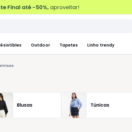
e Final até -50%,
aproveitar!
résistibles
Outdoor
Tapetes
Linho trendy
amisas
Blusas
Túnicas