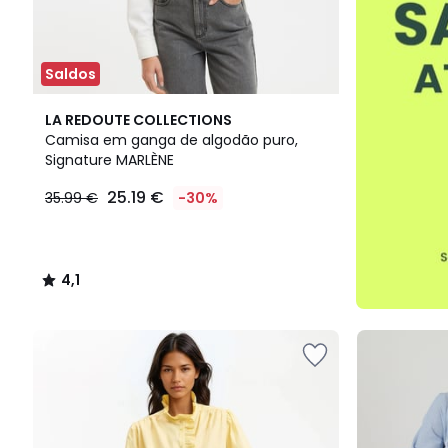
Saldos
4,1
LA REDOUTE COLLECTIONS
/ 5
Camisa em ganga de algodão puro,
Signature MARLÈNE
25.19 €
35.99 €
-30%
4,1
/
5