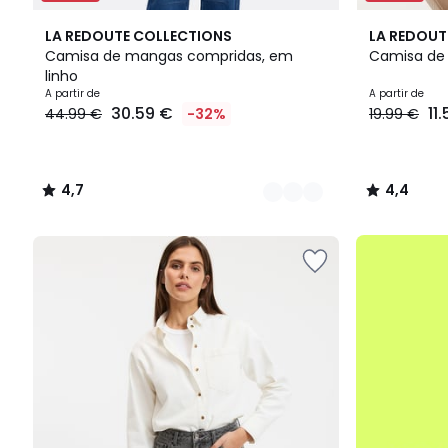
3
4,7
3
4,4
LA REDOUTE COLLECTIONS
LA REDOUT
Cores
/ 5
Cores
/ 5
Camisa de mangas compridas, em
Camisa de
linho
Preço
A partir de
A partir de
30.59 €
11
44.99 €
-32%
19.99 €
a
partir
de
30.59
4,7
4,4
€
/
/
em
5
5
vez
até
de
-50%
44.99
€
32%
de
desconto
aplicado.