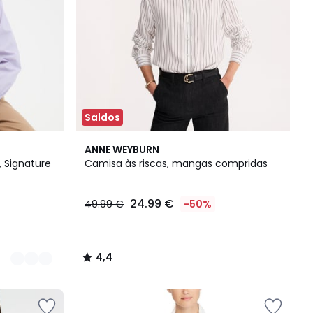
Saldos
4,4
ANNE WEYBURN
/ 5
a, Signature
Camisa às riscas, mangas compridas
24.99 €
49.99 €
-50%
4,4
/
5