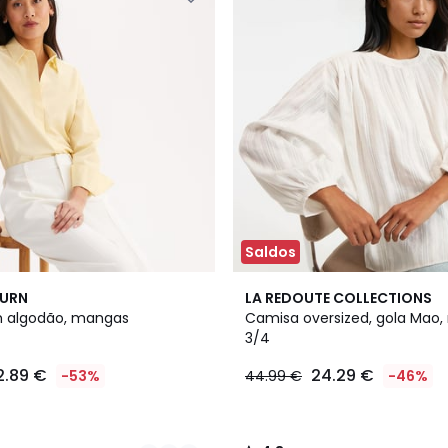
Saldos
4,3
BURN
LA REDOUTE COLLECTIONS
/ 5
 algodão, mangas
Camisa oversized, gola Mao
3/4
2.89 €
24.29 €
-53%
44.99 €
-46%