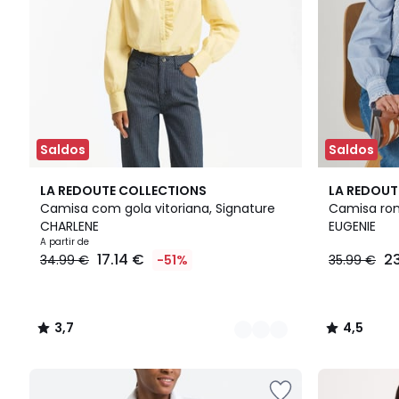
Saldos
Saldos
2
3,7
4,5
LA REDOUTE COLLECTIONS
LA REDOUT
Cores
/ 5
/ 5
Camisa com gola vitoriana, Signature
Camisa rom
CHARLENE
EUGENIE
A partir de
17.14 €
2
34.99 €
-51%
35.99 €
3,7
4,5
/
/
5
5