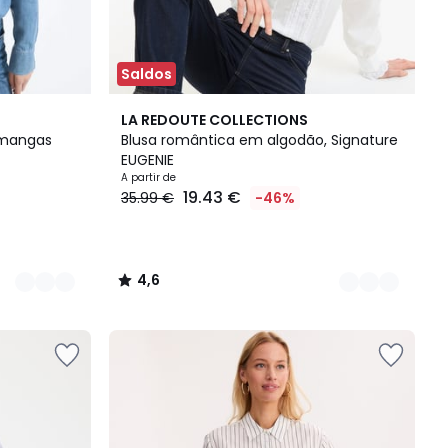
Saldos
2
4,6
LA REDOUTE COLLECTIONS
Cores
/ 5
 mangas
Blusa romântica em algodão, Signature
EUGENIE
A partir de
19.43 €
35.99 €
-46%
4,6
/
5