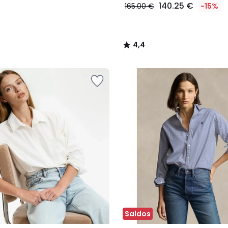
140.25 €
165.00 €
-15%
4,4
/
5
Saldos