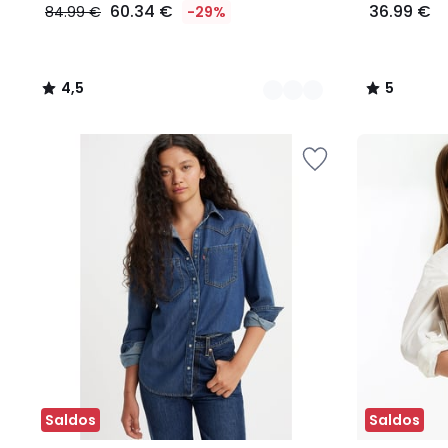
60.34 €
36.99 €
84.99 €
-29%
4,5
5
/
/
5
5
Saldos
Saldos