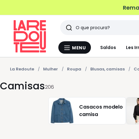
Remat
Pesquisar
Últimos
Saldos
Les Ir
MENU
Menu
artigos
La
Redoute
vistos
La Redoute
Mulher
Roupa
Blusas, camisas
C
Camisas
206
Casacos modelo
camisa