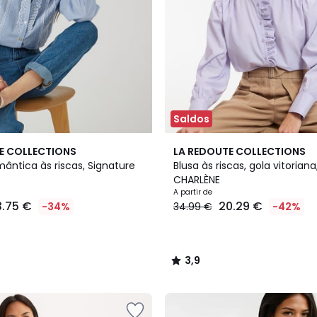
Saldos
2
3,9
E COLLECTIONS
LA REDOUTE COLLECTIONS
Cores
/ 5
ântica às riscas, Signature
Blusa às riscas, gola vitorian
CHARLÈNE
A partir de
3.75 €
20.29 €
-34%
34.99 €
-42%
3,9
/
5