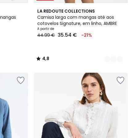
3
4,8
LA REDOUTE COLLECTIONS
Cores
/ 5
 mangas
Camisa larga com mangas até aos
cotovelos Signature, em linho, AMBRE
A partir de
35.54 €
44.99 €
-21%
4,8
/
5