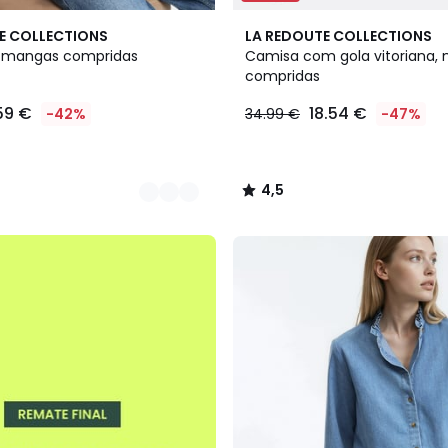
4,5
E COLLECTIONS
LA REDOUTE COLLECTIONS
/ 5
 mangas compridas
Camisa com gola vitoriana,
compridas
.59 €
18.54 €
-42%
34.99 €
-47%
4,5
/
5