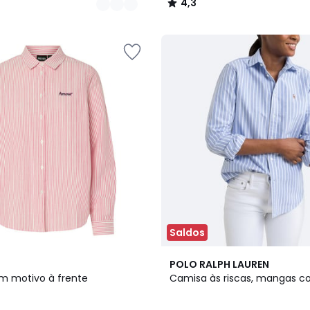
4,3
/
5
Saldos
4,4
POLO RALPH LAUREN
/ 5
m motivo à frente
Camisa às riscas, mangas c