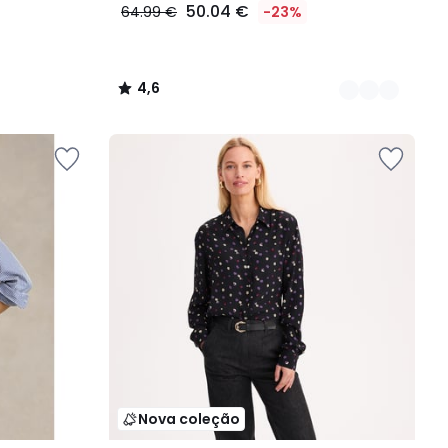
50.04 €
64.99 €
-23%
4,6
/
5
Nova coleção