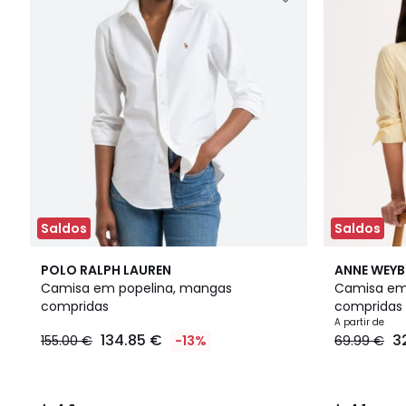
Saldos
Saldos
4,9
2
4,1
POLO RALPH LAUREN
ANNE WEY
/ 5
Cores
/ 5
Camisa em popelina, mangas
Camisa em
compridas
compridas
A partir de
134.85 €
3
155.00 €
-13%
69.99 €