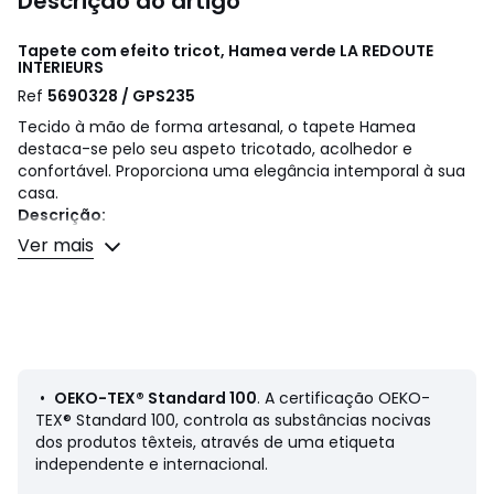
Descrição do artigo
Tapete com efeito tricot, Hamea verde
LA REDOUTE
INTERIEURS
Ref
5690328 / GPS235
Tecido à mão de forma artesanal, o tapete Hamea
destaca-se pelo seu aspeto tricotado, acolhedor e
confortável. Proporciona uma elegância intemporal à sua
casa.
Descrição:
• 100% poliéster
Ver mais
• 2700 g/m2
• Espessura: 2 cm
• Tipo de tecelagem: manual
• Compatível com piso radiante: não
• Para uso em interiores: sim
• Para usar no exterior: não
• Fabrico artesanal
•
OEKO-TEX® Standard 100
. A certificação OEKO-
TEX® Standard 100, controla as substâncias nocivas
Qualidade
dos produtos têxteis, através de uma etiqueta
• O poliéster é uma matéria sintética com um toque
independente e internacional.
suave.