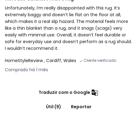
Unfortunately, I’m really disappointed with this rug. It’s
extremely baggy and doesn’t lie flat on the floor at all,
which makes it a real slip hazard. The material feels more
like a thin blanket than a rug, and it snags (scags) very
easily with minimal use. Overall, it doesn’t feel durable or
safe for everyday use and doesn’t perform as a rug should.
I wouldn’t recommend it.
HomeStyleReview
, Cardiff, Wales
Cliente verificado
Comprado há 1 mês
Traduzir com o Google
Útil (9)
Reportar