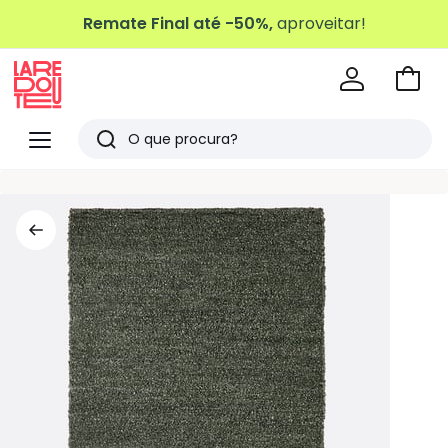
Remate Final até -50%,
aproveitar!
Ir
para
La
o
Redoute
Menu
Pesquisar
carri
Últimos
artigos
vistos