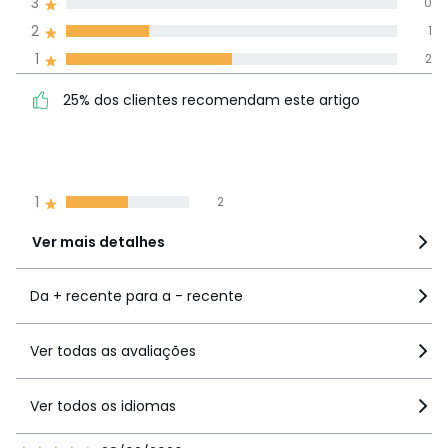
3
0
todos os idiomas
2
1
1
2
Avaliações 100% autênticas,
25% dos clientes
5
0
25% dos clientes recomendam este artigo
recomendam este artigo
4
1
3
0
2
1
1
2
Ver mais detalhes
Da + recente para a - recente
Ver todas as avaliações
Ver todos os idiomas