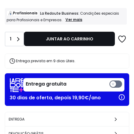
partir
de
78.75
Profissionais
La Redoute Business:
Condições especiais
€
Profissionais
Ver mais
para Profissionais e Empresas.
La
em
Redoute
vez
Business:
de
Quantidade
1
JUNTAR AO CARRINHO
Condições
125.00
especiais
€
para
37%
Profissionais
e
de
Entrega prevista em 9 dias úteis.
Empresas.
desconto
aplicado.
Entrega gratuita
30 dias de oferta, depois 19,90€/ano
ENTREGA
DEVOLUÇÃO GRÁTIS