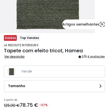
Artigos semelhantes
Saldos
Top Vendas
LA REDOUTE INTERIEURS
Tapete com efeito tricot, Hamea
Ver descrição
2
/5
4 avaliações
Verde
Tamanho
Preço
A partir de
78.75 €
a
125.00 €
-37%