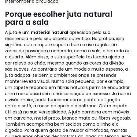
interromper a circulação.
Porque escolher juta natural
para a sala
A juta é um
material natural
apreciado pela sua
resistência e pelo seu aspeto autêntico. Na prática, isso
significa que o tapete suporta bem o uso regular em
zonas de passagem moderada, como a sala, a entrada ou
o quarto. Além disso, a sua superfície texturada ajuda a
dar relevo ao chão, mesmo quando as cores da divisão
são suaves.
Ao contrário de um modelo muito espesso, a
juta adapta-se bem a ambientes onde se pretende
manter leveza visual. Numa sala pequena, por exemplo,
um tapete redondo em fibras naturais permite enquadrar
uma mesa baixa sem criar sensação de excesso. Já numa
divisão maior, pode funcionar como ponto de ligação
entre o sofá, a mesa de apoio e a poltrona.
Outro aspeto
útil está na sua versatilidade. A juta combina com móveis
em carvalho, metal preto, branco mate ou fibras vegetais.
Também acompanha bem tecidos como o linho e o
algodão. Para quem gosta de mudar almofadas, mantas
ou pequenos objetos decorativos ao longo do tempo, este