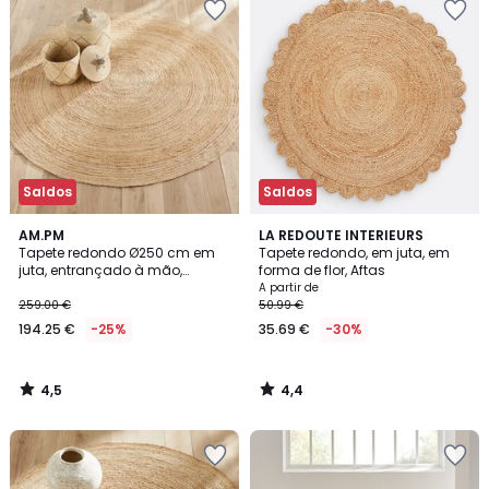
Saldos
Saldos
4,5
4,4
AM.PM
LA REDOUTE INTERIEURS
/ 5
/ 5
Tapete redondo Ø250 cm em
Tapete redondo, em juta, em
juta, entrançado à mão,
forma de flor, Aftas
Hempy
A partir de
259.00 €
50.99 €
194.25 €
-25%
35.69 €
-30%
4,5
4,4
/
/
5
5