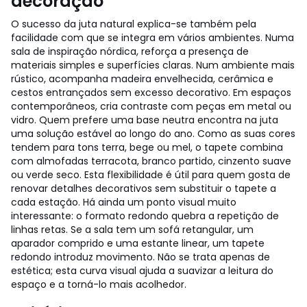
decoração
O sucesso da juta natural explica-se também pela
facilidade com que se integra em vários ambientes. Numa
sala de inspiração nórdica, reforça a presença de
materiais simples e superfícies claras. Num ambiente mais
rústico, acompanha madeira envelhecida, cerâmica e
cestos entrançados sem excesso decorativo. Em espaços
contemporâneos, cria contraste com peças em metal ou
vidro.
Quem prefere uma base neutra encontra na juta
uma solução estável ao longo do ano. Como as suas cores
tendem para tons terra, bege ou mel, o tapete combina
com almofadas terracota, branco partido, cinzento suave
ou verde seco. Esta flexibilidade é útil para quem gosta de
renovar detalhes decorativos sem substituir o tapete a
cada estação.
Há ainda um ponto visual muito
interessante: o formato redondo quebra a repetição de
linhas retas. Se a sala tem um sofá retangular, um
aparador comprido e uma estante linear, um tapete
redondo introduz movimento. Não se trata apenas de
estética; esta curva visual ajuda a suavizar a leitura do
espaço e a torná-lo mais acolhedor.