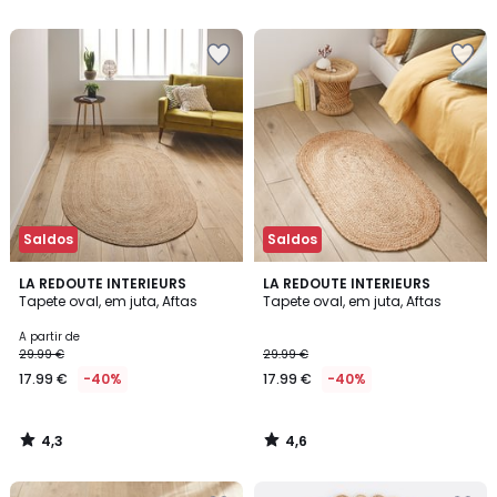
5
5
Saldos
Saldos
4,3
4,6
LA REDOUTE INTERIEURS
LA REDOUTE INTERIEURS
/ 5
/ 5
Tapete oval, em juta, Aftas
Tapete oval, em juta, Aftas
A partir de
29.99 €
29.99 €
17.99 €
-40%
17.99 €
-40%
4,3
4,6
/
/
5
5