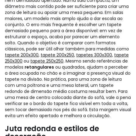
nem demasiado apertado.
Numa sala compacta, um
diâmetro mais contido pode ser suficiente para criar uma
zona de leitura ou apoiar uma mesa pequena. Em salas
maiores, um modelo mais amplo ajuda a dar escala ao
conjunto. O erro mais frequente é escolher um tapete
demasiado pequeno para a área disponível: em vez de
estruturar o espaço, acaba por parecer um elemento
solto.
Quando o objetivo é comparar com formatos
clássicos, pode ser útil olhar também para medidas como
tapete 200x300
,
tapete 200x250
,
tapetes 300x300
,
tapete
250x300
ou
tapete 250x250
. Mesmo sendo referências de
modelos
retangulares
ou quadrados, ajudam a perceber
a área ocupada no chão e a imaginar a presença visual do
tapete na divisão.
Na prática, para uma zona de leitura
com uma poltrona e uma mesa lateral, um tapete
redondo de dimensão média costuma resultar bem. Para
uma mesa de centro colocada diante do sofá, vale a pena
verificar se o bordo do tapete fica visível em toda a volta,
sem tocar demasiado nos pés do sofá. Esta margem visual
evita um efeito apertado e melhora a circulação.
Juta redonda e estilos de