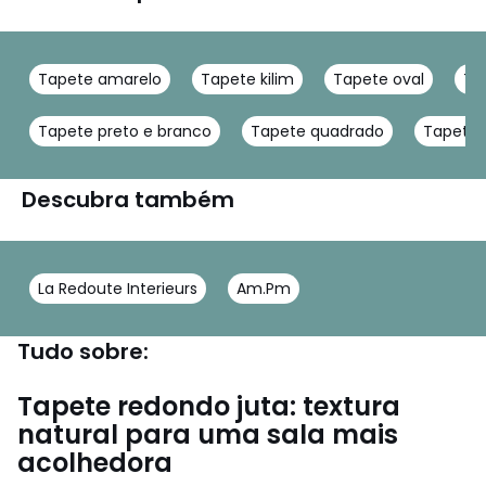
Tapete amarelo
Tapete kilim
Tapete oval
Ta
Tapete preto e branco
Tapete quadrado
Tapete 
Descubra também
La Redoute Interieurs
Am.Pm
Tudo sobre:
Tapete redondo juta: textura
natural para uma sala mais
acolhedora