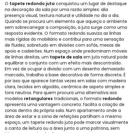
O
tapete redondo juta
conquistou um lugar de destaque
na decoração da sala por uma razão simples: alia
presença visual, textura natural e utilidade no dia a dia.
Quando se procura um elemento que aqueça o ambiente
sem sobrecarregar a composição, a juta surge como uma
resposta evidente. O formato redondo suaviza as linhas
mais rígidas do mobiliário e contribui para uma sensação
de fluidez, sobretudo em divisões com sofás, mesas de
apoio e cadeirões.
Num espaço onde predominam móveis
de linhas direitas, um
tapete de sala
em juta natural pode
equilibrar o conjunto com um efeito mais descontraído.
Em vez de ocupar a divisão com um desenho demasiado
marcado, trabalha a base decorativa de forma discreta. É
por isso que aparece tantas vezes em salas com madeira
clara, tecidos em algodão, cerâmica de aspeto simples e
tons neutros.
Para quem procura uma alternativa aos
modelos
retangulares
tradicionais, o formato
redondo
apresenta uma vantagem concreta: facilita a criação de
zonas dentro da própria sala. Num apartamento onde a
área de estar e a zona de refeições partilham o mesmo
espaço, um tapete redondo juta pode marcar visualmente
o canto de leitura ou a área junto a uma poltrona, sem