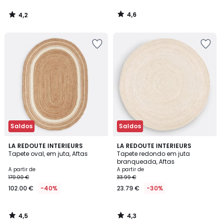
16.74
4,6
4,2
€
/
/
5
5
em
vez
de
24.99
€
33%
de
desconto
aplicado.
Saldos
Saldos
4,5
4,3
LA REDOUTE INTERIEURS
LA REDOUTE INTERIEURS
/ 5
/ 5
Tapete oval, em juta, Aftas
Tapete redondo em juta
branqueada, Aftas
A partir de
A partir de
170.00 €
33.99 €
102.00 €
-40%
23.79 €
-30%
4,5
4,3
/
/