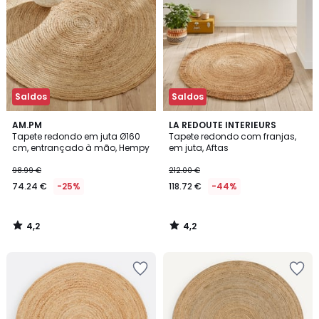
Saldos
Saldos
4,2
4,2
AM.PM
LA REDOUTE INTERIEURS
/ 5
/ 5
Tapete redondo em juta Ø160
Tapete redondo com franjas,
cm, entrançado à mão, Hempy
em juta, Aftas
98.99 €
212.00 €
74.24 €
-25%
118.72 €
-44%
4,2
4,2
/
/
5
5