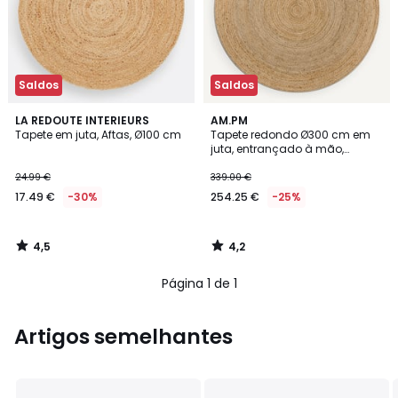
Saldos
Saldos
4,5
4,2
LA REDOUTE INTERIEURS
AM.PM
/ 5
/ 5
Tapete em juta, Aftas, Ø100 cm
Tapete redondo Ø300 cm em
juta, entrançado à mão,
Hempy
24.99 €
339.00 €
17.49 €
-30%
254.25 €
-25%
4,5
4,2
/
/
5
5
Página 1 de 1
Artigos semelhantes