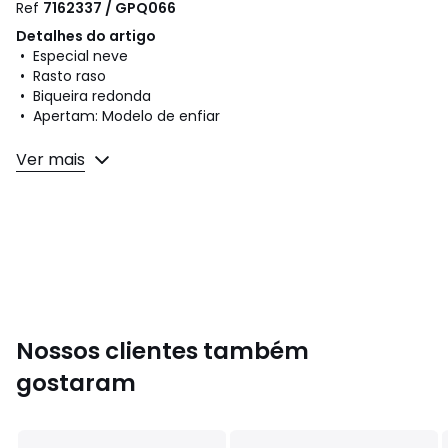
Ref
7162337 / GPQ066
Detalhes do artigo
• Especial neve
• Rasto raso
• Biqueira redonda
• Apertam: Modelo de enfiar
Composição e cuidados
Ver mais
• Exterior: 70% poliéster, 30% pvc (cloreto de polivinilo)
• Forro: 100% poliéster
• Palmilha: 100% poliéster
• Rasto: 100% cauchu
Cores
Branco/preto
Tamanhos
27/30, 31/34, 35/38
Nossos clientes também
gostaram