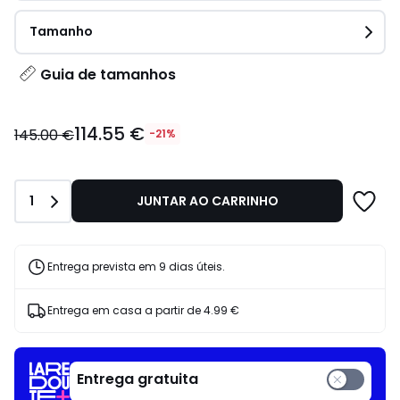
Tamanho
Guia de tamanhos
114.55
114.55 €
€
145.00 €
-21%
em
vez
de
Quantidade
1
JUNTAR AO CARRINHO
145.00
€
21%
de
Entrega prevista em 9 dias úteis.
desconto
aplicado.
Entrega em casa a partir de
4.99 €
Entrega gratuita